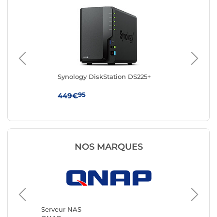
Synology DiskStation DS225+
Sy
95
449€
38
NOS MARQUES
Serveur NAS
Serveur