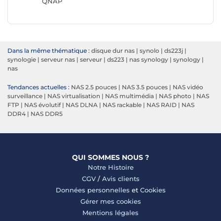
QNAP
Synolog
Dans la même thématique :
disque dur nas
|
synolo
|
ds223j
|
synologie
|
serveur nas
|
serveur
|
ds223
|
nas synology
|
synology
|
nas
Tendances actuelles :
NAS 2.5 pouces
|
NAS 3.5 pouces
|
NAS vidéo
surveillance
|
NAS virtualisation
|
NAS multimédia
|
NAS photo
|
NAS
FTP
|
NAS évolutif
|
NAS DLNA
|
NAS rackable
|
NAS RAID
|
NAS
DDR4
|
NAS DDR5
QUI SOMMES NOUS ?
Notre Histoire
CGV
/
Avis clients
Données personnelles
et
Cookies
Gérer mes cookies
Mentions légales