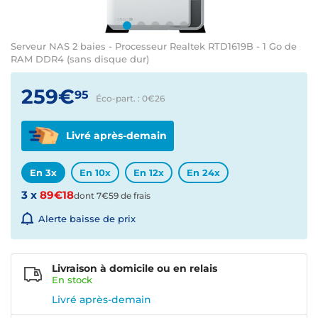
Serveur NAS 2 baies - Processeur Realtek RTD1619B - 1 Go de
RAM DDR4 (sans disque dur)
259€
95
Éco-part. : 0€
26
Livré après-demain
En 3x
En 10x
En 12x
En 24x
3 x
89€18
dont 7€59 de frais
Alerte baisse de prix
Livraison à domicile ou en relais
En
stock
Livré après-demain