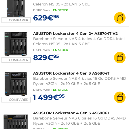
Celeron N5105 - 2x LAN 5 GbE
DISPO
Web
:
EN
STOCK
629€
95
COMPARER
ASUSTOR Lockerstor 4 Gen 2+ AS6704T V2
Barebone Serveur NAS 4 baies 4 Go DDR4 Intel
Celeron N5105 - 2x LAN 5 GbE
DISPO
Web
:
EN
STOCK
829€
95
COMPARER
ASUSTOR Lockerstor 4 Gen 3 AS6804T
Barebone Serveur NAS 4 baies 16 Go DDR5 AMD
Ryzen V3C14 - 2x 10 GbE + 2x 5 GbE
DISPO
Web
:
EN
STOCK
1 499€
95
COMPARER
ASUSTOR Lockerstor 4 Gen 3 AS6806T
Barebone Serveur NAS 6 baies 16 Go DDR5 AMD
Ryzen V3C14 - 2x 10 GbE + 2x 5 GbE