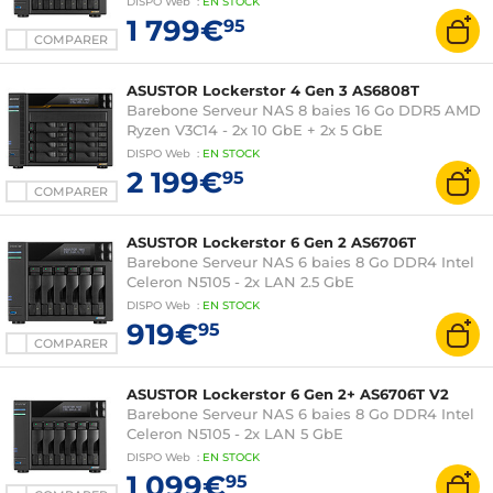
DISPO
Web
:
EN
STOCK
1 799€
95
COMPARER
ASUSTOR Lockerstor 4 Gen 3 AS6808T
Barebone Serveur NAS 8 baies 16 Go DDR5 AMD
Ryzen V3C14 - 2x 10 GbE + 2x 5 GbE
DISPO
Web
:
EN
STOCK
2 199€
95
COMPARER
ASUSTOR Lockerstor 6 Gen 2 AS6706T
Barebone Serveur NAS 6 baies 8 Go DDR4 Intel
Celeron N5105 - 2x LAN 2.5 GbE
DISPO
Web
:
EN
STOCK
919€
95
COMPARER
ASUSTOR Lockerstor 6 Gen 2+ AS6706T V2
Barebone Serveur NAS 6 baies 8 Go DDR4 Intel
Celeron N5105 - 2x LAN 5 GbE
DISPO
Web
:
EN
STOCK
1 099€
95