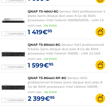
COMPARER
QNAP TS-464U-8G
Serveur NAS professionnel 4
baies (sans disque dur) avec 8 Go de RAM,
processeur Intel Celeron N5095/N5105 - LAN 2.5
GbE (sans disque dur)
DISPO
Web
:
EN
STOCK
1 419€
95
COMPARER
QNAP TS-864eU-8G
Serveur NAS professionnel
8 baies (sans disque dur) avec 8 Go de RAM,
processeur Intel Celeron N5095 - LAN 2.5 GbE
(sans disque dur)
DISPO
Web
:
EN
STOCK
1 599€
95
COMPARER
QNAP TS-864eU-RP-8G
Serveur NAS
professionnel 8 baies (sans disque dur) avec 8
Go de RAM, processeur Intel Celeron N5095 -
LAN 2.5 GbE - Alimentation redondante (sans
DISPO
Web
:
EN
STOCK
disque dur)
2 399€
95
COMPARER