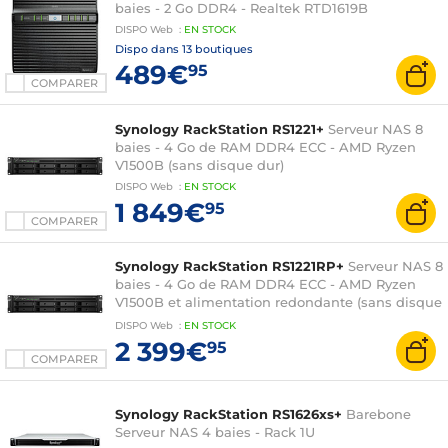
baies - 2 Go DDR4 - Realtek RTD1619B
DISPO
Web
:
EN
STOCK
Dispo dans
13 boutiques
489€
95
COMPARER
Synology RackStation RS1221+
Serveur NAS 8
baies - 4 Go de RAM DDR4 ECC - AMD Ryzen
V1500B (sans disque dur)
DISPO
Web
:
EN
STOCK
1 849€
95
COMPARER
Synology RackStation RS1221RP+
Serveur NAS 8
baies - 4 Go de RAM DDR4 ECC - AMD Ryzen
V1500B et alimentation redondante (sans disque
dur)
DISPO
Web
:
EN
STOCK
2 399€
95
COMPARER
Synology RackStation RS1626xs+
Barebone
Serveur NAS 4 baies - Rack 1U