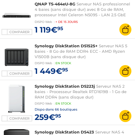
QNAP TS-464eU-8G
Serveur NAS professionnel
4 baies (sans disque dur) avec 8 Go de RAM,
processeur Intel Celeron N5095 - LAN 2.5 GbE
(sans disque dur)
DISPO
Web
:
+ DE
15 JOURS
1 119€
95
COMPARER
Synology DiskStation DS1525+
Serveur NAS 5
baies - 8 Go de RAM DDR4 ECC - AMD Ryzen
V1500B (sans disque dur)
DISPO
Web
:
EN
STOCK
1 449€
95
COMPARER
Synology DiskStation DS223j
Serveur NAS 2
baies - Processeur Realtek RTD1619B - 1 Go de
RAM DDR4 (sans disque dur)
DISPO
Web
:
EN
STOCK
Dispo dans
66 boutiques
259€
95
COMPARER
Synology DiskStation DS423
Serveur NAS 4