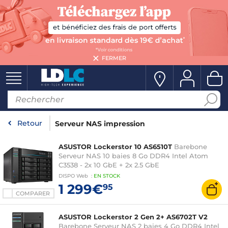
FERMER
Retour
Serveur NAS impression
ASUSTOR Lockerstor 10 AS6510T
Barebone
Serveur NAS 10 baies 8 Go DDR4 Intel Atom
C3538 - 2x 10 GbE + 2x 2.5 GbE
DISPO
Web
:
EN
STOCK
1 299€
95
COMPARER
ASUSTOR Lockerstor 2 Gen 2+ AS6702T V2
Barebone Serveur NAS 2 baies 4 Go DDR4 Intel