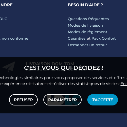
INDRE
BESOIN D'AIDE ?
LDLC
Questions fréquentes
Modes de livraison
Modes de règlement
 : non conforme
Garanties
et
Pack Confort
Demander un retour
LIVRAISON DOM-TOM
C'EST VOUS QUI DÉCIDEZ !
Nous livrons dans les DOM-TOM en HT !
echnologies similaires pour vous proposer des services et offres 
 expérience utilisateur et réaliser des statistiques de visites.
En 
REFUSER
PARAMÉTRER
J'ACCEPTE