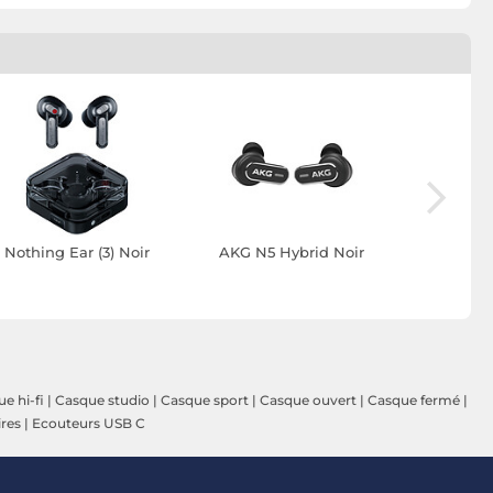
Nothing Ear (3) Noir
AKG N5 Hybrid Noir
JBL Tune
Edit
e hi-fi
|
Casque studio
|
Casque sport
|
Casque ouvert
|
Casque fermé
|
ires
|
Ecouteurs USB C