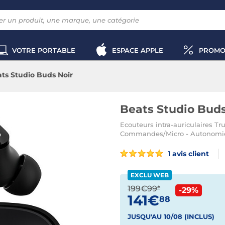
VOTRE PORTABLE
ESPACE APPLE
PROMO
ts Studio Buds Noir
Beats Studio Buds
Ecouteurs intra-auriculaires Tr
Commandes/Micro - Autonomie 8 
1 avis client
EXCLU WEB
199€99*
-29%
141€
88
JUSQU'AU 10/08 (INCLUS)