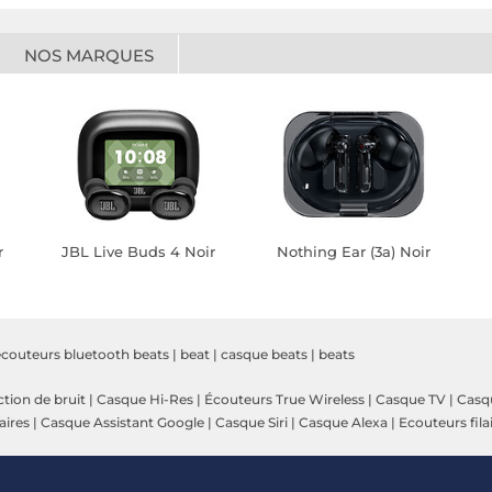
NOS MARQUES
r
JBL Live Buds 4 Noir
Nothing Ear (3a) Noir
ecouteurs bluetooth beats
|
beat
|
casque beats
|
beats
tion de bruit
|
Casque Hi-Res
|
Écouteurs True Wireless
|
Casque TV
|
Casqu
aires
|
Casque Assistant Google
|
Casque Siri
|
Casque Alexa
|
Ecouteurs fila