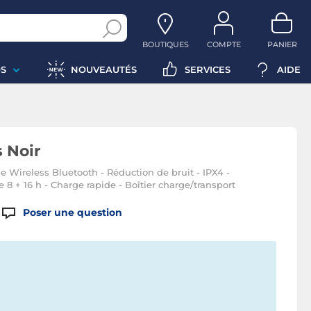
BOUTIQUES
COMPTE
PANIER
S
NOUVEAUTÉS
SERVICES
AIDE
 Noir
ue Wireless Bluetooth - Réduction de bruit - IPX4 -
+ 16 h - Charge rapide - Boîtier charge/transport
Poser une question