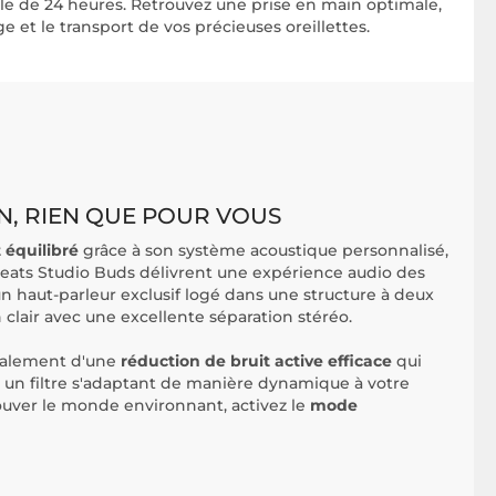
ale de 24 heures. Retrouvez une prise en main optimale,
 et le transport de vos précieuses oreillettes.
N, RIEN QUE POUR VOUS
 équilibré
grâce à son système acoustique personnalisé,
Beats Studio Buds délivrent une expérience audio des
un haut-parleur exclusif logé dans une structure à deux
lair avec une excellente séparation stéréo.
galement d'une
réduction de bruit active efficace
qui
a un filtre s'adaptant de manière dynamique à votre
uver le monde environnant, activez le
mode