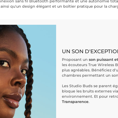
onnexion sans fil Bluetooth performante et une autonomie tot
insi qu'un design élégant et un boîtier pratique pour la charge
UN SON D'EXCEPTIO
Proposant un
son puissant et
les écouteurs True Wireless 
plus agréables. Bénéficiez d'
chambres permettant un son c
Les Studio Buds se parent é
bloque les bruits externes vi
environnement. Et pour retro
Transparence
.