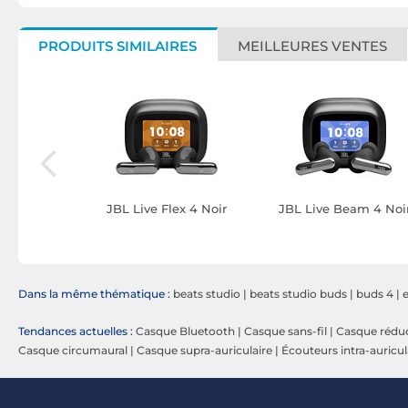
PRODUITS SIMILAIRES
MEILLEURES VENTES
ar Noir
JBL Live Flex 4 Noir
JBL Live Beam 4 Noi
Dans la même thématique :
beats studio
|
beats studio buds
|
buds 4
|
Tendances actuelles :
Casque Bluetooth
|
Casque sans-fil
|
Casque réduc
Casque circumaural
|
Casque supra-auriculaire
|
Écouteurs intra-auricul