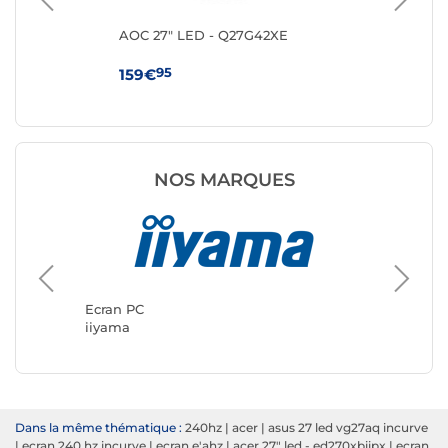
ng
AOC 27" LED - Q27G42XE
MS
95
159€
10
NOS MARQUES
Ecran P
ASUS
Ecran PC
iiyama
Dans la même thématique :
240hz
|
acer
|
asus 27 led vg27aq incurve
|
ecran 240 hz incurve
|
ecran e'ahz
|
acer 27" led - ed270xbiipx
|
ecran