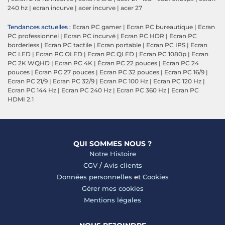
240 hz
|
ecran incurve
|
acer incurve
|
acer 27
Tendances actuelles :
Ecran PC gamer
|
Ecran PC bureautique
|
Ecran
PC professionnel
|
Ecran PC incurvé
|
Ecran PC HDR
|
Ecran PC
borderless
|
Ecran PC tactile
|
Ecran portable
|
Ecran PC IPS
|
Ecran
PC LED
|
Ecran PC OLED
|
Ecran PC QLED
|
Ecran PC 1080p
|
Ecran
PC 2K WQHD
|
Ecran PC 4K
|
Écran PC 22 pouces
|
Ecran PC 24
pouces
|
Écran PC 27 pouces
|
Ecran PC 32 pouces
|
Ecran PC 16/9
|
Ecran PC 21/9
|
Ecran PC 32/9
|
Ecran PC 100 Hz
|
Ecran PC 120 Hz
|
Ecran PC 144 Hz
|
Ecran PC 240 Hz
|
Ecran PC 360 Hz
|
Ecran PC
HDMI 2.1
QUI SOMMES NOUS ?
Notre Histoire
CGV
/
Avis clients
Données personnelles
et
Cookies
Gérer mes cookies
Mentions légales