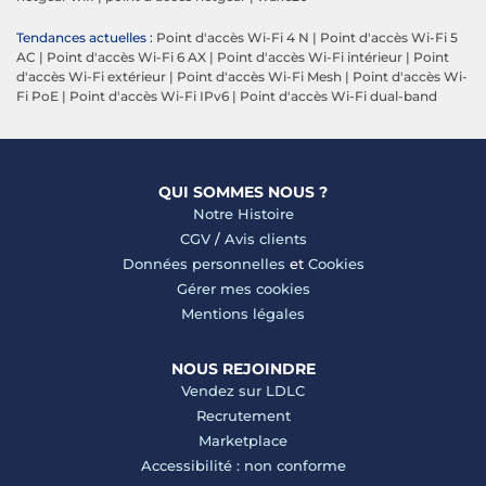
Tendances actuelles :
Point d'accès Wi-Fi 4 N
|
Point d'accès Wi-Fi 5
AC
|
Point d'accès Wi-Fi 6 AX
|
Point d'accès Wi-Fi intérieur
|
Point
d'accès Wi-Fi extérieur
|
Point d'accès Wi-Fi Mesh
|
Point d'accès Wi-
Fi PoE
|
Point d'accès Wi-Fi IPv6
|
Point d'accès Wi-Fi dual-band
QUI SOMMES NOUS ?
Notre Histoire
CGV
/
Avis clients
Données personnelles
et
Cookies
Gérer mes cookies
Mentions légales
NOUS REJOINDRE
Vendez sur LDLC
Recrutement
Marketplace
Accessibilité : non conforme