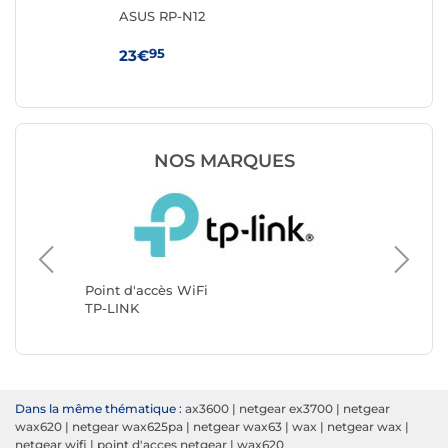
ASUS RP-N12
Ubi
95
23€
11
NOS MARQUES
Point d'
Ubiquiti
Point d'accès WiFi
TP-LINK
Dans la même thématique :
ax3600
|
netgear ex3700
|
netgear
wax620
|
netgear wax625pa
|
netgear wax63
|
wax
|
netgear wax
|
netgear wifi
|
point d'acces netgear
|
wax620