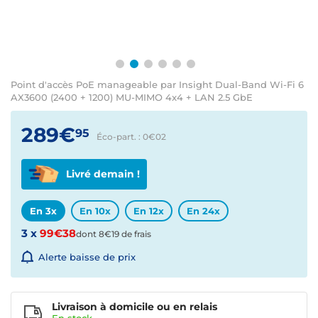
Point d'accès PoE manageable par Insight Dual-Band Wi-Fi 6
AX3600 (2400 + 1200) MU-MIMO 4x4 + LAN 2.5 GbE
289€
95
Éco-part. : 0€
02
Livré demain !
En 3x
En 10x
En 12x
En 24x
3 x
99€38
dont 8€19 de frais
Alerte baisse de prix
Livraison à domicile ou en relais