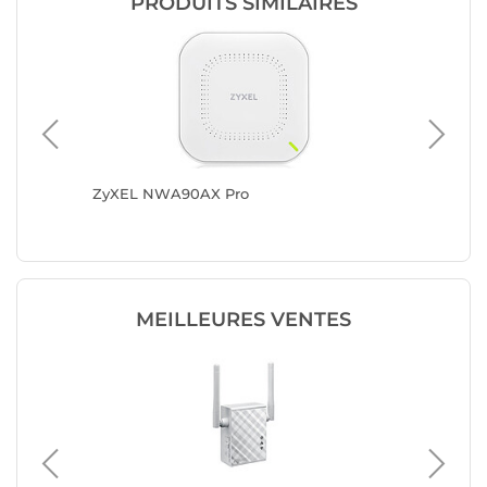
PRODUITS SIMILAIRES
ZyXEL NWA90AX Pro
Netgea
MEILLEURES VENTES