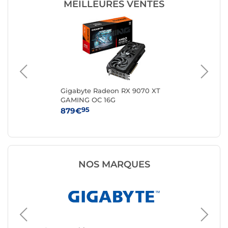
MEILLEURES VENTES
-
Gigabyte Radeon RX 9070 XT
MS
GAMING OC 16G
VE
95
879€
46
NOS MARQUES
Carte g
ASUS