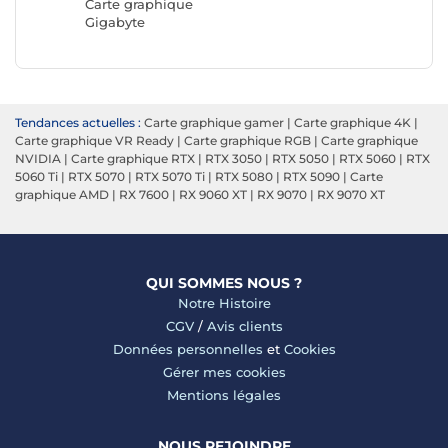
Carte graphique
Gigabyte
Tendances actuelles :
Carte graphique gamer
|
Carte graphique 4K
|
Carte graphique VR Ready
|
Carte graphique RGB
|
Carte graphique
NVIDIA
|
Carte graphique RTX
|
RTX 3050
|
RTX 5050
|
RTX 5060
|
RTX
5060 Ti
|
RTX 5070
|
RTX 5070 Ti
|
RTX 5080
|
RTX 5090
|
Carte
graphique AMD
|
RX 7600
|
RX 9060 XT
|
RX 9070
|
RX 9070 XT
QUI SOMMES NOUS ?
Notre Histoire
CGV
/
Avis clients
Données personnelles
et
Cookies
Gérer mes cookies
Mentions légales
NOUS REJOINDRE