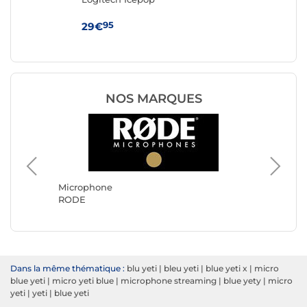
95
29€
33
NOS MARQUES
Microph
Boya
Microphone
RODE
Dans la même thématique :
blu yeti
|
bleu yeti
|
blue yeti x
|
micro
blue yeti
|
micro yeti blue
|
microphone streaming
|
blue yety
|
micro
yeti
|
yeti
|
blue yeti