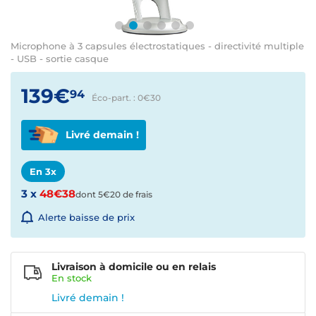
Microphone à 3 capsules électrostatiques - directivité multiple
- USB - sortie casque
139€
94
Éco-part. : 0€
30
Livré demain !
En 3x
3 x
48€38
dont 5€20 de frais
Alerte baisse de prix
Livraison à domicile ou en relais
En
stock
Livré demain !