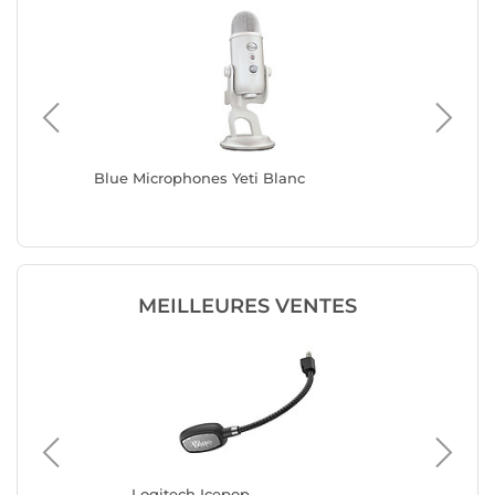
Blue Microphones Yeti Blanc
Blue Mi
MEILLEURES VENTES
Logitech Icepop
Ma