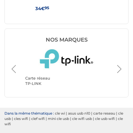
95
34€
29
NOS MARQUES
Carte r
StarTec
Carte réseau
TP-LINK
Dans la même thématique :
cle wi
|
asus usb n10
|
carte reseau
|
cle
usb
|
cles wifi
|
clef wifi
|
mini cle usb
|
cle wifi usb
|
cle usb wifi
|
cle
wifi