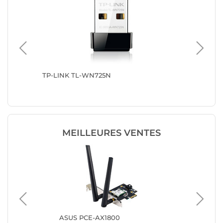
TP-LINK TL-WN725N
TP-LIN
MEILLEURES VENTES
ts +
ASUS PCE-AX1800
Te