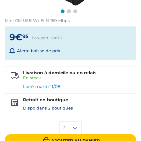
Mini Clé USB Wi-Fi N 150 Mbps
9€
95
Éco-part. : 0€
02
Alerte baisse de prix
Livraison à domicile ou en relais
En
stock
Livré mardi 11/08
Retrait en boutique
Dispo dans
2 boutiques
1
AJOUTER AU PANIER