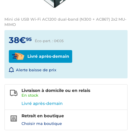
Mini clé USB Wi-Fi AC1200 dual-band (N300 + AC867) 2x2 MU-
MIMO
38€
95
Éco-part. : 0€
05
Livré après-demain
Alerte baisse de prix
Livraison à domicile ou en relais
En
stock
Livré après-demain
Retrait en boutique
Choisir ma boutique