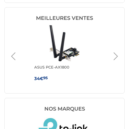
MEILLEURES VENTES
ASUS PCE-AX1800
AS
95
34€
59
NOS MARQUES