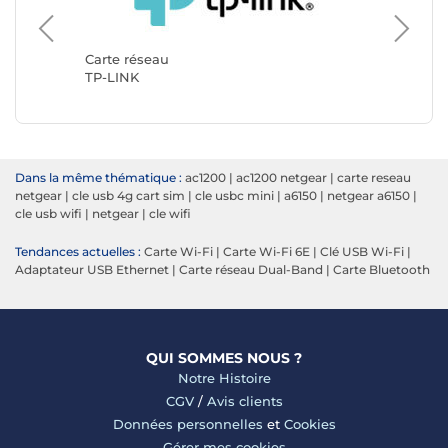
Carte r
StarTec
Carte réseau
TP-LINK
Dans la même thématique :
ac1200
|
ac1200 netgear
|
carte reseau
netgear
|
cle usb 4g cart sim
|
cle usbc mini
|
a6150
|
netgear a6150
|
cle usb wifi
|
netgear
|
cle wifi
Tendances actuelles :
Carte Wi-Fi
|
Carte Wi-Fi 6E
|
Clé USB Wi-Fi
|
Adaptateur USB Ethernet
|
Carte réseau Dual-Band
|
Carte Bluetooth
QUI SOMMES NOUS ?
Notre Histoire
CGV
/
Avis clients
Données personnelles
et
Cookies
Gérer mes cookies