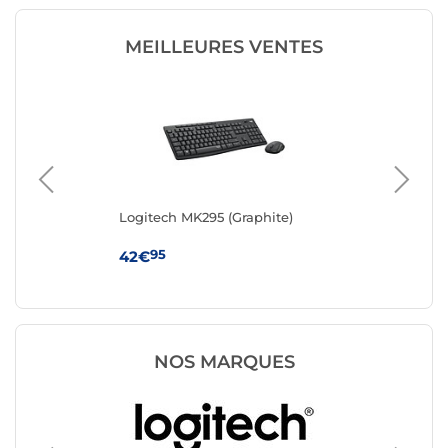
MEILLEURES VENTES
ir)
Logitech MK295 (Graphite)
Lo
95
42€
27
NOS MARQUES