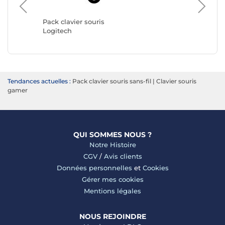
Pack cla
The G-L
Pack clavier souris
Logitech
Tendances actuelles :
Pack clavier souris sans-fil
|
Clavier souris
gamer
QUI SOMMES NOUS ?
Notre Histoire
CGV
/
Avis clients
Données personnelles
et
Cookies
Gérer mes cookies
Mentions légales
NOUS REJOINDRE