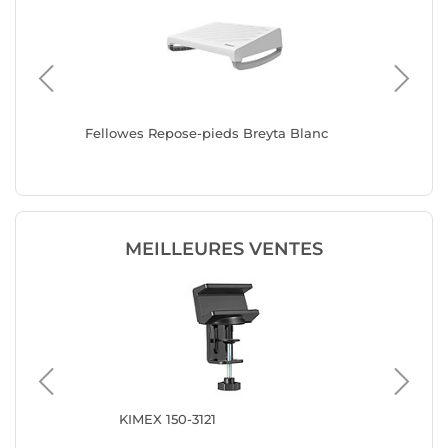
Fellowes Repose-pieds Breyta Blanc
Fellowe
MEILLEURES VENTES
KIMEX 150-3121
Fe
rég