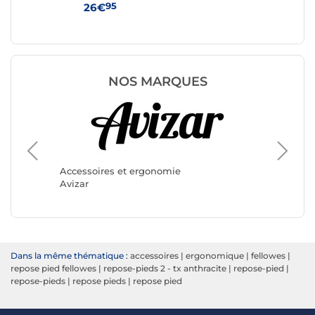
95
26€
29
NOS MARQUES
Accesso
Kimex
Accessoires et ergonomie
Avizar
Dans la même thématique :
accessoires
|
ergonomique
|
fellowes
|
repose pied fellowes
|
repose-pieds 2 - tx anthracite
|
repose-pied
|
repose-pieds
|
repose pieds
|
repose pied