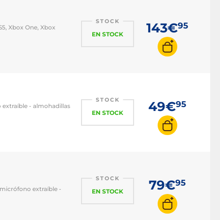
STOCK
143€
95
S5, Xbox One, Xbox
EN STOCK
STOCK
49€
95
extraíble - almohadillas
EN STOCK
STOCK
79€
95
micrófono extraíble -
EN STOCK