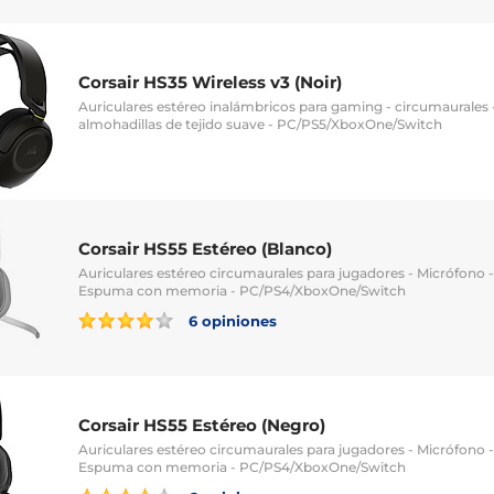
Corsair HS35 Wireless v3 (Noir)
Auriculares estéreo inalámbricos para gaming - circumaurales -
almohadillas de tejido suave - PC/PS5/XboxOne/Switch
Corsair HS55 Estéreo (Blanco)
Auriculares estéreo circumaurales para jugadores - Micrófono -
Espuma con memoria - PC/PS4/XboxOne/Switch
6 opiniones
Corsair HS55 Estéreo (Negro)
Auriculares estéreo circumaurales para jugadores - Micrófono -
Espuma con memoria - PC/PS4/XboxOne/Switch