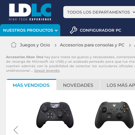
TODOS LOS DEPARTAMENTOS
CONFIGURADOR PC
NUESTROS PRODUCTOS
Juegos y Ocio
Accesorios para consolas y PC
Accesorios Xbox One
hay para todos los gustos y necesidades, comenzando
de recarga de Microsoft vía USB) y un acabado pensado para que tus man
cuentan además con la posibilidad de conectar los auriculares oficiales
unidireccional
…
Seguir leyendo
MÁS VENDIDOS
NOVEDADES
LOS MÁS A