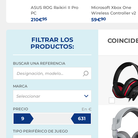
Estéreo
ASUS ROG Raikiri II Pro
Microsoft Xbox One
PC
Wireless Controller v2
(Negro)
95
90
210€
59€
FILTRAR
LOS
COINCID
PRODUCTOS
:
BUSCAR UNA REFERENCIA
MARCA
Seleccionar
PRECIO
En €
9
631
TIPO PERIFÉRICO DE JUEGO