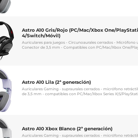
Astro A10 Gris/Rojo (PC/Mac/Xbox One/PlayStat
4/Switch/Móvil)
Auriculares para juegos - Circunoaurales cerrados - Micrófono un
Conector de 3,5 mm - Compatibles con PC/Mac/Xbox One/Play
Astro A10 Lila (2ª generación)
Auriculares Gaming - supraurales cerrados - micrófono retrácti
de 3,5 mm - compatibles con PC/Mac/Xbox Series X|S/PlayStati
Astro A10 Xbox Blanco (2ª generación)
Auriculares Gaming - supraurales cerrados - micrófono retrácti