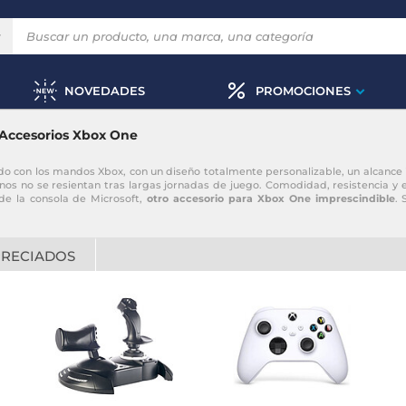
NOVEDADES
PROMOCIONES
Accesorios Xbox One
 con los mandos Xbox, con un diseño totalmente personalizable, un alcance i
os no se resientan tras largas jornadas de juego. Comodidad, resistencia y
 de la consola de Microsoft,
otro accesorio para Xbox One imprescindible
. 
PRECIADOS