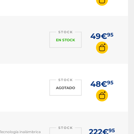
STOCK
49€
95
EN STOCK
STOCK
48€
95
AGOTADO
STOCK
222€
95
 Tecnología inalámbrica