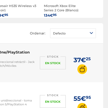
orsair HS35 Wireless v3
Microsoft Xbox Elite
Collective
oir)
Series 2 Core (Blanco)
Zen
95
95
95
9€
134€
143€
Ordenar:
Defecto
 One/PlayStation
STOCK
37€
25
ccional retráctil - Jack
EN STOCK
tch/Móviles
STOCK
55€
95
l unidireccional - toma
EN STOCK
on 5/PlayStation 4