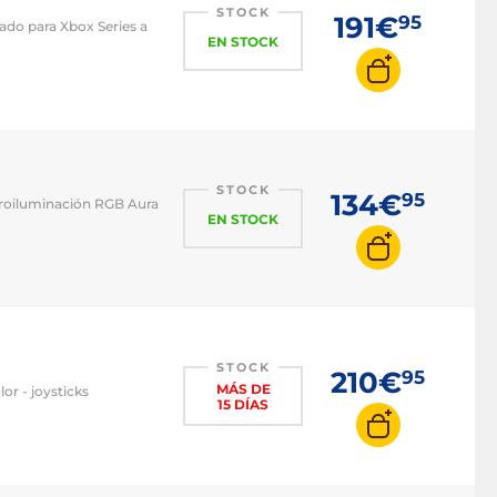
STOCK
191€
95
ado para Xbox Series a
EN STOCK
STOCK
134€
95
roiluminación RGB Aura
EN STOCK
STOCK
210€
95
MÁS DE
or - joysticks
15 DÍAS