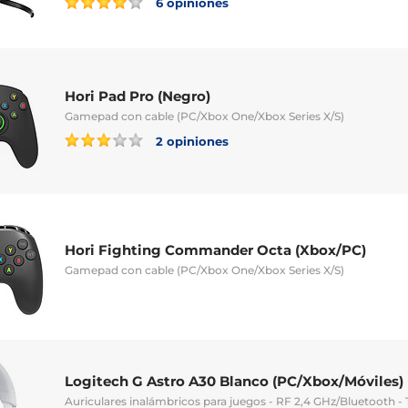
6 opiniones
Hori Pad Pro (Negro)
Gamepad con cable (PC/Xbox One/Xbox Series X/S)
2 opiniones
Hori Fighting Commander Octa (Xbox/PC)
Gamepad con cable (PC/Xbox One/Xbox Series X/S)
Logitech G Astro A30 Blanco (PC/Xbox/Móviles)
Auriculares inalámbricos para juegos - RF 2,4 GHz/Bluetooth -