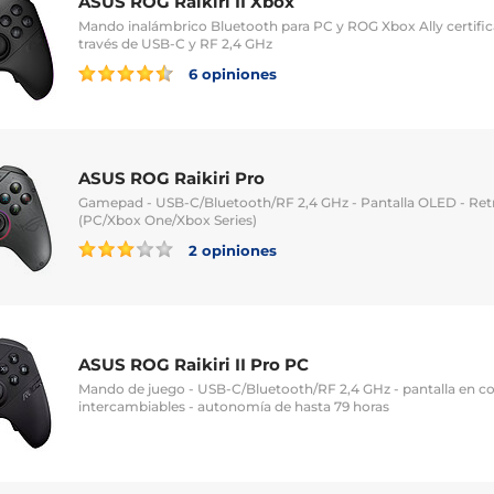
ASUS ROG Raikiri II Xbox
Mando inalámbrico Bluetooth para PC y ROG Xbox Ally certific
través de USB-C y RF 2,4 GHz
6 opiniones
ASUS ROG Raikiri Pro
Gamepad - USB-C/Bluetooth/RF 2,4 GHz - Pantalla OLED - Ret
(PC/Xbox One/Xbox Series)
2 opiniones
ASUS ROG Raikiri II Pro PC
Mando de juego - USB-C/Bluetooth/RF 2,4 GHz - pantalla en col
intercambiables - autonomía de hasta 79 horas