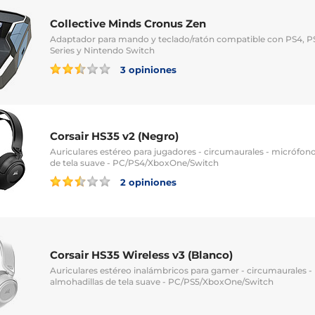
Collective Minds Cronus Zen
Adaptador para mando y teclado/ratón compatible con PS4, P
Series y Nintendo Switch
3 opiniones
Corsair HS35 v2 (Negro)
Auriculares estéreo para jugadores - circumaurales - micrófono 
de tela suave - PC/PS4/XboxOne/Switch
2 opiniones
Corsair HS35 Wireless v3 (Blanco)
Auriculares estéreo inalámbricos para gamer - circumaurales - 
almohadillas de tela suave - PC/PS5/XboxOne/Switch