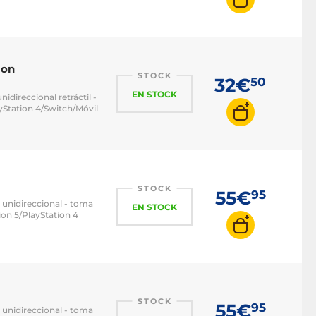
ion
STOCK
32€
50
EN STOCK
idireccional retráctil -
Station 4/Switch/Móvil
STOCK
55€
95
l unidireccional - toma
EN STOCK
on 5/PlayStation 4
STOCK
55€
95
l unidireccional - toma