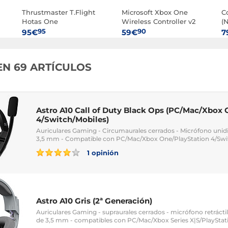
Thrustmaster T.Flight
Microsoft Xbox One
C
Hotas One
Wireless Controller v2
(N
(Blanco)
95
90
95€
59€
7
EN 69 ARTÍCULOS
Astro A10 Call of Duty Black Ops (PC/Mac/Xbox
4/Switch/Mobiles)
Auriculares Gaming - Circumaurales cerrados - Micrófono unidire
3,5 mm - Compatible con PC/Mac/Xbox One/PlayStation 4/Swi
1 opinión
Astro A10 Gris (2ª Generación)
Auriculares Gaming - supraurales cerrados - micrófono retrácti
de 3,5 mm - compatibles con PC/Mac/Xbox Series X|S/PlayStati