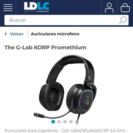
Volver
Auriculares microfono
The G-Lab KORP Promethium
Auriculares para jugadores - Con cable/Bluetooth/RF 2,4 GHz -