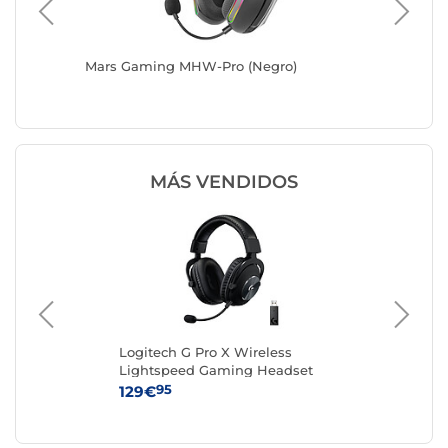
Mars Gaming MHW-Pro (Negro)
Razer Kr
MÁS VENDIDOS
Logitech G Pro X Wireless
Lo
Lightspeed Gaming Headset
He
Black
95
129€
99