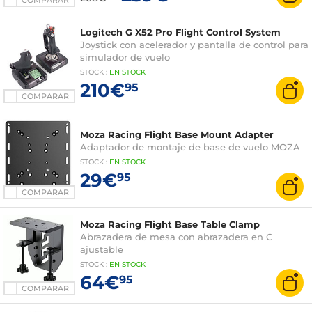
COMPARAR
Logitech G X52 Pro Flight Control System
Joystick con acelerador y pantalla de control para
simulador de vuelo
STOCK
:
EN
STOCK
210€
95
COMPARAR
Moza Racing Flight Base Mount Adapter
Adaptador de montaje de base de vuelo MOZA
STOCK
:
EN STOCK
29€
95
COMPARAR
Moza Racing Flight Base Table Clamp
Abrazadera de mesa con abrazadera en C
ajustable
STOCK
:
EN STOCK
64€
95
COMPARAR