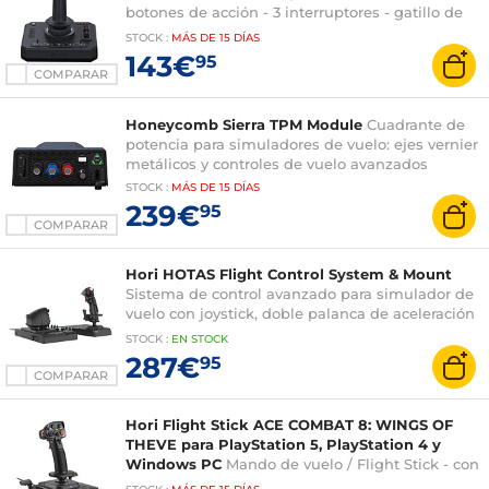
botones de acción - 3 interruptores - gatillo de
precisión - control del timón - panel de control
STOCK
:
MÁS DE
15 DÍAS
integrado
143€
95
COMPARAR
Honeycomb Sierra TPM Module
Cuadrante de
potencia para simuladores de vuelo: ejes vernier
metálicos y controles de vuelo avanzados
STOCK
:
MÁS DE
15 DÍAS
239€
95
COMPARAR
Hori HOTAS Flight Control System & Mount
Sistema de control avanzado para simulador de
vuelo con joystick, doble palanca de aceleración
y soporte de escritorio de acero
STOCK
:
EN STOCK
287€
95
COMPARAR
Hori Flight Stick ACE COMBAT 8: WINGS OF
THEVE para PlayStation 5, PlayStation 4 y
Windows PC
Mando de vuelo / Flight Stick - con
licencia oficial de Bandai Namco Entertainment