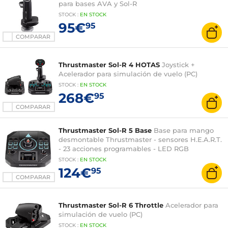
para bases AVA y Sol-R
STOCK
:
EN STOCK
95€
95
COMPARAR
Thrustmaster Sol-R 4 HOTAS
Joystick +
Acelerador para simulación de vuelo (PC)
STOCK
:
EN STOCK
268€
95
COMPARAR
Thrustmaster Sol-R 5 Base
Base para mango
desmontable Thrustmaster - sensores H.E.A.R.T.
- 23 acciones programables - LED RGB
STOCK
:
EN STOCK
124€
95
COMPARAR
Thrustmaster Sol-R 6 Throttle
Acelerador para
simulación de vuelo (PC)
STOCK
:
EN STOCK