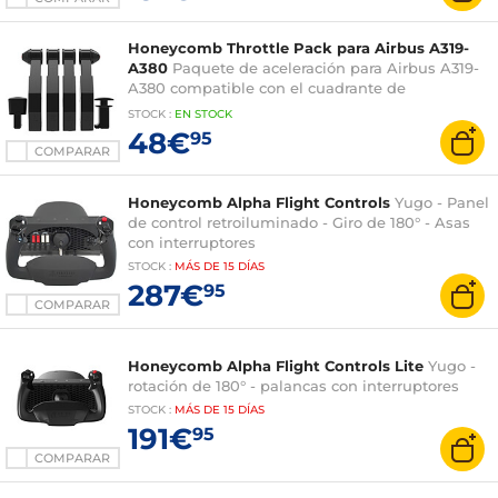
Honeycomb Throttle Pack para Airbus A319-
A380
Paquete de aceleración para Airbus A319-
A380 compatible con el cuadrante de
aceleración Bravo
STOCK
:
EN STOCK
48€
95
COMPARAR
Honeycomb Alpha Flight Controls
Yugo - Panel
de control retroiluminado - Giro de 180° - Asas
con interruptores
STOCK
:
MÁS DE
15 DÍAS
287€
95
COMPARAR
Honeycomb Alpha Flight Controls Lite
Yugo -
rotación de 180° - palancas con interruptores
STOCK
:
MÁS DE
15 DÍAS
191€
95
COMPARAR