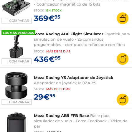
- Codificador magnético de 15 bits
STOCK
:
EN STOCK
369€
95
COMPARAR
LOS MÁS VENDIDOS
Moza Racing AB6 Flight Simulator
Joystick para
simulación de vuelo - 25 comandos
programables - compuesto reforzado con fibra
de carbono
STOCK
:
MÁS DE
15 DÍAS
436€
95
COMPARAR
Moza Racing YS Adaptador de Joystick
Adaptador de joystick MOZA YS
STOCK
:
MÁS DE
15 DÍAS
29€
95
COMPARAR
Moza Racing AB9 FFB Base
Base para
simulador de vuelo - Force Feedback - 12Nm de
par