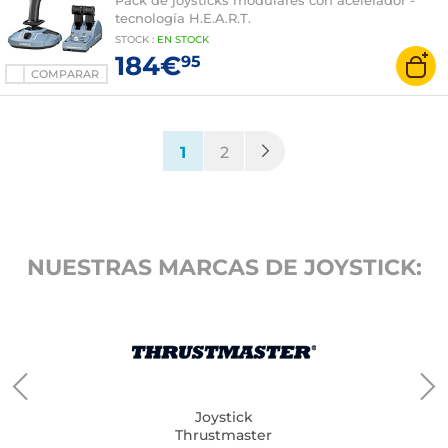
Pack de joysticks modulares con acelerador -
tecnología H.E.A.R.T.
STOCK
:
EN STOCK
184€
95
COMPARAR
(current)
1
2
NUESTRAS MARCAS DE JOYSTICK:
Joystick
Thrustmaster