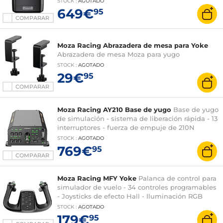
STOCK
:
AGOTADO
649€
95
COMPARAR
Moza Racing Abrazadera de mesa para Yoke
Abrazadera de mesa Moza para yugo
STOCK
:
AGOTADO
29€
95
COMPARAR
Moza Racing AY210 Base de yugo
Base de yugo
de simulación - sistema de liberación rápida - 13
interruptores - fuerza de empuje de 210N
STOCK
:
AGOTADO
769€
95
COMPARAR
Moza Racing MFY Yoke
Palanca de control para
simulador de vuelo - 34 controles programables
- Joysticks de efecto Hall - Iluminación RGB
STOCK
:
AGOTADO
179€
95