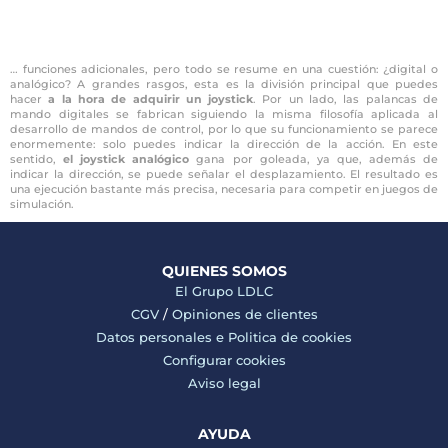
… funciones adicionales, pero todo se resume en una cuestión: ¿digital o
analógico? A grandes rasgos, esta es la división principal que puedes
hacer
a la hora de adquirir un joystick
. Por un lado, las palancas de
mando digitales se fabrican siguiendo la misma filosofía aplicada al
desarrollo de mandos de control, por lo que su funcionamiento se parece
enormemente: solo puedes indicar la dirección de la acción. En este
sentido,
el joystick analógico
gana por goleada, ya que, además de
indicar la dirección, se puede señalar el desplazamiento. El resultado es
una ejecución bastante más precisa, necesaria para competir en juegos de
simulación.
QUIENES SOMOS
El Grupo LDLC
CGV
/
Opiniones de clientes
Datos personales e
Politica de cookies
Configurar cookies
Aviso legal
AYUDA