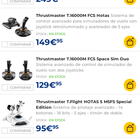
COMPARAR
Thrustmaster T.16000M FCS Hotas
Sistema de
control avanzado para simuladores de vuelo con
joystick retroiluminado y acelerador de 5 ejes
con 14 botones
STOCK
:
EN STOCK
149€
95
COMPARAR
Thrustmaster T.16000M FCS Space Sim Duo
Sistema avanzado de control de simulador de
vuelo con dos joysticks
STOCK
:
EN STOCK
129€
95
COMPARAR
Thrustmaster T.Flight HOTAS 5 MSFS Special
Edition
Sistema de pilotaje avanzado - 14
botones - 16 bits - 5 ejes - timón de doble
sistema - bajo licencia oficial Microsoft Flight
STOCK
:
EN
STOCK
Simulator
95€
95
COMPARAR