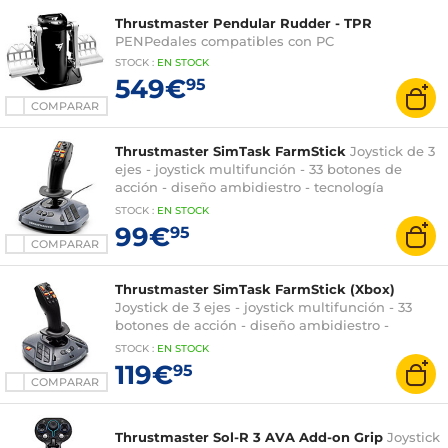
Thrustmaster Pendular Rudder - TPR
PENPedales compatibles con PC
STOCK
:
EN
STOCK
549€
95
COMPARAR
Thrustmaster SimTask FarmStick
Joystick de 3
ejes - joystick multifunción - 33 botones de
acción - diseño ambidiestro - tecnología
H.E.A.R.T.
STOCK
:
EN STOCK
99€
95
COMPARAR
Thrustmaster SimTask FarmStick (Xbox)
Joystick de 3 ejes - joystick multifunción - 33
botones de acción - diseño ambidiestro -
tecnología H.E.A.R.T. - Compatible con PC y Xbox
STOCK
:
EN STOCK
119€
95
COMPARAR
Thrustmaster Sol-R 3 AVA Add-on Grip
Joystick