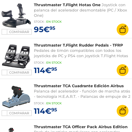
Thrustmaster T.Flight Hotas One
Joystick con
palanca del acelerador desmontable (PC / Xbox
One)
STOCK
:
EN STOCK
95€
95
COMPARAR
Thrustmaster T.Flight Rudder Pedals - TFRP
Pedales de timón compatibles con todos los
joysticks de PC y PS4 con joystick T.Flight Hotas
XV
STOCK
:
EN STOCK
114€
95
COMPARAR
Thrustmaster TCA Cuadrante Edición Airbus
Palanca del acelerador - función de marcha atrás
- tecnología H.E.A.R.T. - Palancas de empuje de 2
ejes - 8 botones de acción - 6 reposapiés
STOCK
:
EN STOCK
114€
95
COMPARAR
Thrustmaster TCA Officer Pack Airbus Edition