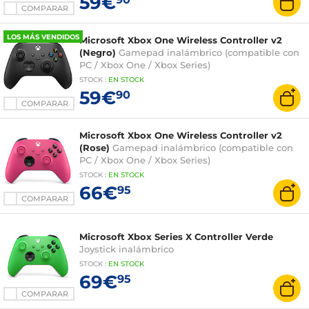
59€
COMPARAR
LOS MÁS VENDIDOS
Microsoft Xbox One Wireless Controller v2
(Negro)
Gamepad inalámbrico (compatible con
PC / Xbox One / Xbox Series)
STOCK
:
EN STOCK
59€
90
COMPARAR
Microsoft Xbox One Wireless Controller v2
(Rose)
Gamepad inalámbrico (compatible con
PC / Xbox One / Xbox Series)
STOCK
:
EN STOCK
66€
95
COMPARAR
Microsoft Xbox Series X Controller Verde
Joystick inalámbrico
STOCK
:
EN STOCK
69€
95
COMPARAR