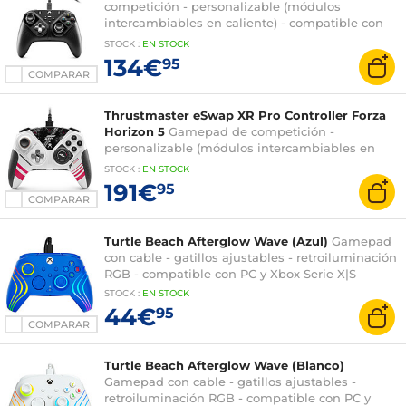
competición - personalizable (módulos
intercambiables en caliente) - compatible con
PC y Xbox One/Xbox Series X/S
STOCK
:
EN STOCK
134€
95
COMPARAR
Thrustmaster eSwap XR Pro Controller Forza
Horizon 5
Gamepad de competición -
personalizable (módulos intercambiables en
caliente) - compatible con PC y Xbox One/Xbox
STOCK
:
EN STOCK
Serie X
191€
95
COMPARAR
Turtle Beach Afterglow Wave (Azul)
Gamepad
con cable - gatillos ajustables - retroiluminación
RGB - compatible con PC y Xbox Serie X|S
STOCK
:
EN STOCK
44€
95
COMPARAR
Turtle Beach Afterglow Wave (Blanco)
Gamepad con cable - gatillos ajustables -
retroiluminación RGB - compatible con PC y