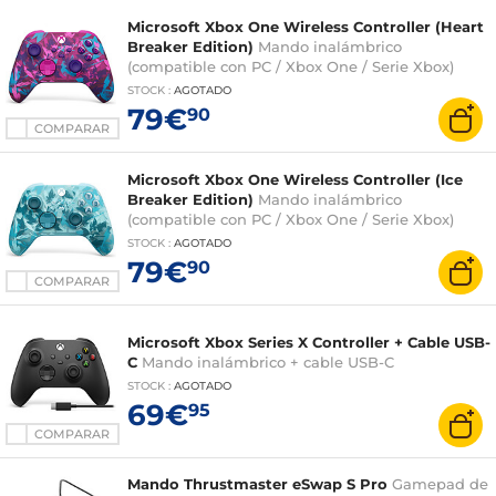
Microsoft Xbox One Wireless Controller (Heart
Breaker Edition)
Mando inalámbrico
(compatible con PC / Xbox One / Serie Xbox)
STOCK
:
AGOTADO
79€
90
COMPARAR
Microsoft Xbox One Wireless Controller (Ice
Breaker Edition)
Mando inalámbrico
(compatible con PC / Xbox One / Serie Xbox)
STOCK
:
AGOTADO
79€
90
COMPARAR
Microsoft Xbox Series X Controller + Cable USB-
C
Mando inalámbrico + cable USB-C
STOCK
:
AGOTADO
69€
95
COMPARAR
Mando Thrustmaster eSwap S Pro
Gamepad de