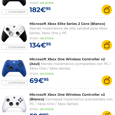
STOCK
:
EN STOCK
182€
95
COMPARAR
Microsoft Xbox Elite Series 2 Core (Blanco)
Mando inalámbrico de alta calidad para Xbox
Series, Xbox One y PC
STOCK
:
EN STOCK
134€
95
COMPARAR
Microsoft Xbox One Wireless Controller v2
(Azul)
Mando inalámbrico (compatible con PC /
Xbox One / Xbox Series)
STOCK
:
EN STOCK
69€
95
COMPARAR
Microsoft Xbox One Wireless Controller v2
(Blanco)
Gamepad inalámbrico (compatible con
PC / Xbox One / Xbox Series)
STOCK
:
EN STOCK
90