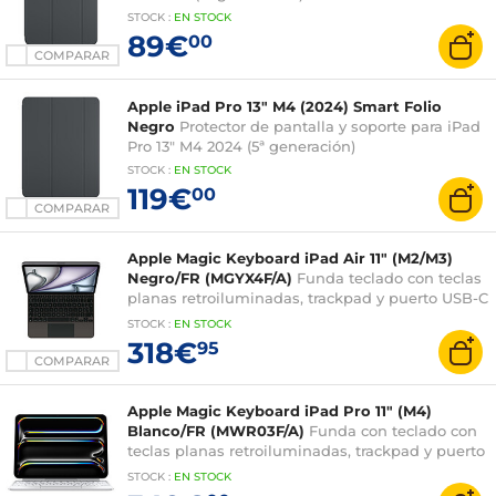
STOCK
:
EN STOCK
89€
00
COMPARAR
Apple iPad Pro 13" M4 (2024) Smart Folio
Negro
Protector de pantalla y soporte para iPad
Pro 13" M4 2024 (5ª generación)
STOCK
:
EN STOCK
119€
00
COMPARAR
Apple Magic Keyboard iPad Air 11" (M2/M3)
Negro/FR (MGYX4F/A)
Funda teclado con teclas
planas retroiluminadas, trackpad y puerto USB-C
para iPad Air 11" (AZERTY, francés)
STOCK
:
EN STOCK
318€
95
COMPARAR
Apple Magic Keyboard iPad Pro 11" (M4)
Blanco/FR (MWR03F/A)
Funda con teclado con
teclas planas retroiluminadas, trackpad y puerto
USB-C para iPad Pro de 11" (AZERTY, francés)
STOCK
:
EN STOCK