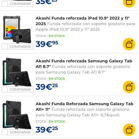
35€
COMPARAR
Akashi Funda reforzada iPad 10.9" 2022 y 11"
2025
Funda reforzada con soporte giratorio para
Apple iPad 10,9" 2022 y 11" 2025
STOCK
:
EN STOCK
39€
95
COMPARAR
Akashi Funda reforzada Samsung Galaxy Tab
A11 8.7"
Funda reforzada con soporte giratorio
para Samsung Galaxy Tab A11 8.7"
STOCK
:
EN STOCK
39€
25
COMPARAR
Akashi Funda Reforzada Samsung Galaxy Tab
A11+ 11"
Funda reforzada con soporte giratorio
para Samsung Galaxy Tab A11+ 8,7&quot;
STOCK
:
EN STOCK
39€
25
COMPARAR