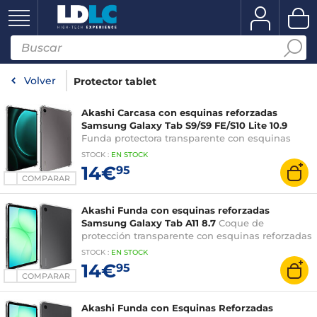
Volver
Protector tablet
Akashi Carcasa con esquinas reforzadas
Samsung Galaxy Tab S9/S9 FE/S10 Lite 10.9
Funda protectora transparente con esquinas
reforzadas para Samsung Galaxy Tab S9/S9
STOCK
:
EN STOCK
FE/S10 Lite 10,9"
14€
95
COMPARAR
Akashi Funda con esquinas reforzadas
Samsung Galaxy Tab A11 8.7
Coque de
protección transparente con esquinas reforzadas
para Samsung Galaxy Tab A11 8.7
STOCK
:
EN STOCK
14€
95
COMPARAR
Akashi Funda con Esquinas Reforzadas