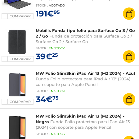
STOCK
:
AGOTADO
191€
95
COMPARAR
Mobilis Funda tipo folio para Surface Go 3 / Go
2 / Go
Funda de protección para Surface Go 3 /
Surface Go 2 / Surface Go
STOCK
:
EN STOCK
39€
25
COMPARAR
MW Folio SlimSkin iPad Air 13 (M2 2024) - Azul
Funda Folio protectora para iPad Air 13" (2024)
con soporte para Apple Pencil
STOCK
:
EN STOCK
34€
75
COMPARAR
MW Folio SlimSkin iPad Air 13 (M2 2024) -
Negro
Funda Folio protectora para iPad Air 13"
(2024) con soporte para Apple Pencil
STOCK
:
EN STOCK