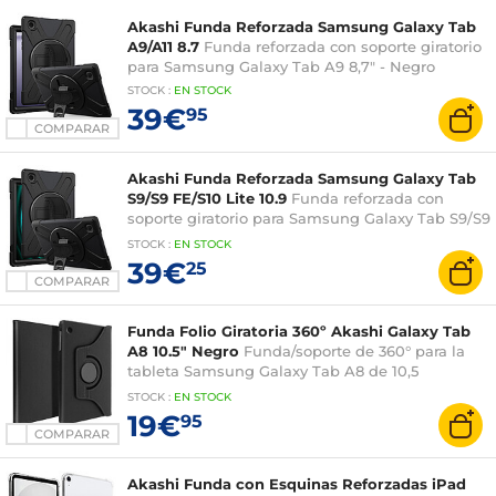
Akashi Funda Reforzada Samsung Galaxy Tab
A9/A11 8.7
Funda reforzada con soporte giratorio
para Samsung Galaxy Tab A9 8,7" - Negro
STOCK
:
EN STOCK
39€
95
COMPARAR
Akashi Funda Reforzada Samsung Galaxy Tab
S9/S9 FE/S10 Lite 10.9
Funda reforzada con
soporte giratorio para Samsung Galaxy Tab S9/S9
FE/S10 Lite 10,9"
STOCK
:
EN STOCK
39€
25
COMPARAR
Funda Folio Giratoria 360º Akashi Galaxy Tab
A8 10.5" Negro
Funda/soporte de 360° para la
tableta Samsung Galaxy Tab A8 de 10,5
pulgadas
STOCK
:
EN STOCK
19€
95
COMPARAR
Akashi Funda con Esquinas Reforzadas iPad