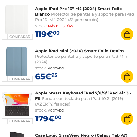
Apple iPad Pro 13" M4 (2024) Smart Folio
Blanco
Protector de pantalla y soporte para iPad
Pro 13" M4 2024 (5ª generación)
STOCK
:
MÁS DE
15 DÍAS
119€
00
COMPARAR
Apple iPad Mini (2024) Smart Folio Denim
Protector de pantalla y soporte para iPad Mini
(2024)
STOCK
:
AGOTADO
65€
95
COMPARAR
Apple Smart Keyboard iPad 7/8/9/ iPad Air 3 -
FR
Funda con teclado para iPad 10.2" (2019)
(AZERTY, francés)
STOCK
:
AGOTADO
179€
00
COMPARAR
Case Logic SnapView Negro (Galaxy Tab A7)