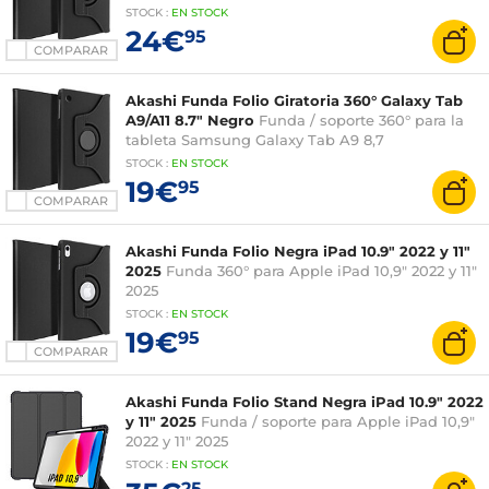
STOCK
:
EN STOCK
24€
95
COMPARAR
Akashi Funda Folio Giratoria 360° Galaxy Tab
A9/A11 8.7" Negro
Funda / soporte 360° para la
tableta Samsung Galaxy Tab A9 8,7
STOCK
:
EN STOCK
19€
95
COMPARAR
Akashi Funda Folio Negra iPad 10.9" 2022 y 11"
2025
Funda 360° para Apple iPad 10,9" 2022 y 11"
2025
STOCK
:
EN STOCK
19€
95
COMPARAR
Akashi Funda Folio Stand Negra iPad 10.9" 2022
y 11" 2025
Funda / soporte para Apple iPad 10,9"
2022 y 11" 2025
STOCK
:
EN STOCK
25