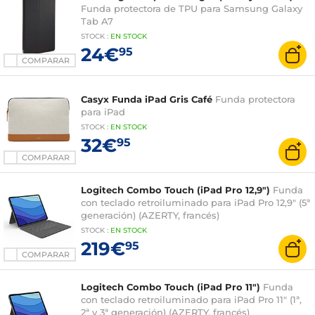
Funda protectora de TPU para Samsung Galaxy
Tab A7
STOCK
:
EN STOCK
24€
95
COMPARAR
Casyx Funda iPad Gris Café
Funda protectora
para iPad
STOCK
:
EN STOCK
32€
95
COMPARAR
Logitech Combo Touch (iPad Pro 12,9")
Funda
con teclado retroiluminado para iPad Pro 12,9" (5ª
generación) (AZERTY, francés)
STOCK
:
EN STOCK
219€
95
COMPARAR
Logitech Combo Touch (iPad Pro 11")
Funda
con teclado retroiluminado para iPad Pro 11" (1ª,
2ª y 3ª generación) (AZERTY, francés)