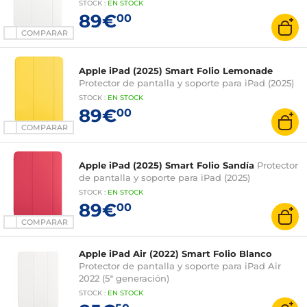
STOCK
:
EN STOCK
89€
00
COMPARAR
Apple iPad (2025) Smart Folio Lemonade
Protector de pantalla y soporte para iPad (2025)
STOCK
:
EN STOCK
89€
00
COMPARAR
Apple iPad (2025) Smart Folio Sandía
Protector
de pantalla y soporte para iPad (2025)
STOCK
:
EN STOCK
89€
00
COMPARAR
Apple iPad Air (2022) Smart Folio Blanco
Protector de pantalla y soporte para iPad Air
2022 (5ª generación)
STOCK
:
EN STOCK