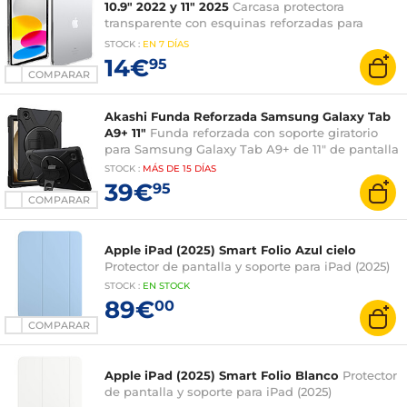
10.9" 2022 y 11" 2025
Carcasa protectora
transparente con esquinas reforzadas para
Apple iPad 10,9" 2022 y 11" 2025
STOCK
:
EN
7 DÍAS
14€
95
COMPARAR
Akashi Funda Reforzada Samsung Galaxy Tab
A9+ 11"
Funda reforzada con soporte giratorio
para Samsung Galaxy Tab A9+ de 11" de pantalla
STOCK
:
MÁS DE
15 DÍAS
39€
95
COMPARAR
Apple iPad (2025) Smart Folio Azul cielo
Protector de pantalla y soporte para iPad (2025)
STOCK
:
EN STOCK
89€
00
COMPARAR
Apple iPad (2025) Smart Folio Blanco
Protector
de pantalla y soporte para iPad (2025)