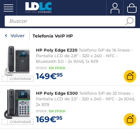
Volver
Telefonía VoIP HP
HP Poly Edge E220
Teléfono SIP de 16 líneas -
Pantalla LCD de 2,8" - 320 x 240 - NFC -
Bluetooth 5.0 - 2x RJ45, 1x RJ9
STOCK
:
EN STOCK
149€
95
COMPARAR
HP Poly Edge E300
Teléfono SIP de 32 líneas -
Pantalla LCD de 3,5" - 320 x 240 - NFC - 2x RJ45,
2x RJ9
STOCK
:
EN STOCK
169€
95
COMPARAR