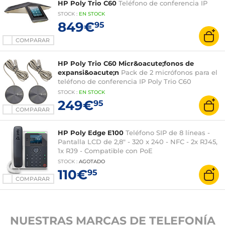
HP Poly Trio C60
Teléfono de conferencia IP
STOCK
:
EN STOCK
849€
95
COMPARAR
HP Poly Trio C60 Micr&oacute;fonos de
expansi&oacute;n
Pack de 2 micrófonos para el
teléfono de conferencia IP Poly Trio C60
STOCK
:
EN STOCK
249€
95
COMPARAR
HP Poly Edge E100
Teléfono SIP de 8 líneas -
Pantalla LCD de 2,8" - 320 x 240 - NFC - 2x RJ45,
1x RJ9 - Compatible con PoE
STOCK
:
AGOTADO
110€
95
COMPARAR
NUESTRAS MARCAS DE TELEFONÍA