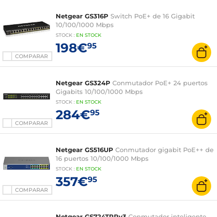
Netgear GS316P
Switch PoE+ de 16 Gigabit
10/100/1000 Mbps
STOCK
:
EN STOCK
198€
95
COMPARAR
Netgear GS324P
Conmutador PoE+ 24 puertos
Gigabits 10/100/1000 Mbps
STOCK
:
EN STOCK
284€
95
COMPARAR
Netgear GS516UP
Conmutador gigabit PoE++ de
16 puertos 10/100/1000 Mbps
STOCK
:
EN STOCK
357€
95
COMPARAR
Netgear GS724TPPv3
Conmutador inteligente