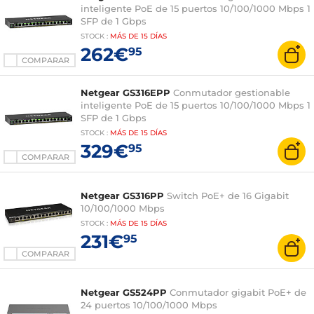
inteligente PoE de 15 puertos 10/100/1000 Mbps 1
SFP de 1 Gbps
STOCK
:
MÁS DE
15 DÍAS
262€
95
COMPARAR
Netgear GS316EPP
Conmutador gestionable
inteligente PoE de 15 puertos 10/100/1000 Mbps 1
SFP de 1 Gbps
STOCK
:
MÁS DE
15 DÍAS
329€
95
COMPARAR
Netgear GS316PP
Switch PoE+ de 16 Gigabit
10/100/1000 Mbps
STOCK
:
MÁS DE
15 DÍAS
231€
95
COMPARAR
Netgear GS524PP
Conmutador gigabit PoE+ de
24 puertos 10/100/1000 Mbps