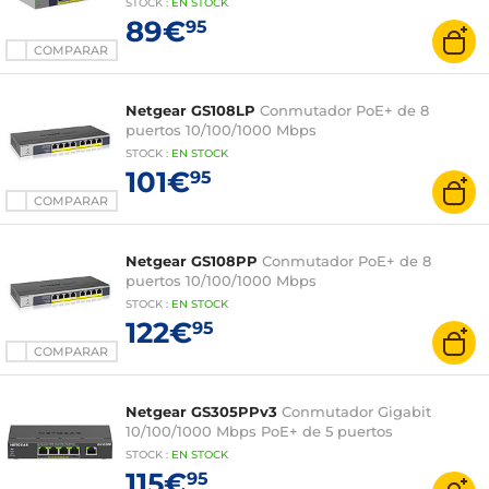
STOCK
:
EN STOCK
89€
95
COMPARAR
Netgear GS108LP
Conmutador PoE+ de 8
puertos 10/100/1000 Mbps
STOCK
:
EN STOCK
101€
95
COMPARAR
Netgear GS108PP
Conmutador PoE+ de 8
puertos 10/100/1000 Mbps
STOCK
:
EN STOCK
122€
95
COMPARAR
Netgear GS305PPv3
Conmutador Gigabit
10/100/1000 Mbps PoE+ de 5 puertos
STOCK
:
EN STOCK
115€
95