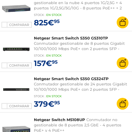
gestionable en la nube 4 puertos 1G/2,5G + 4
puertos 1G/2,5G/5G/10G - 8 puertos PoE++ + 2
ranuras SFP+ 10 Gbps
STOCK
:
EN STOCK
825€
95
COMPARAR
Netgear Smart Switch S350 GS310TP
Conmutador gestionable de 8 puertos Gigabit
10/100/1000 Mbps PoE+ con 2 puertos SFP -
carcasa metálica
STOCK
:
EN STOCK
157€
95
COMPARAR
Netgear Smart Switch S350 GS324TP
Conmutador gestionable de 24 puertos Gigabit
10/100/1000 Mbps PoE+ con 2 puertos SFP -
carcasa metálica
STOCK
:
EN STOCK
379€
95
COMPARAR
Netgear Switch MS108UP
Conmutador no
gestionable de 8 puertos 2,5 GbE - 4 puertos
PoE+ y 4 PoE++