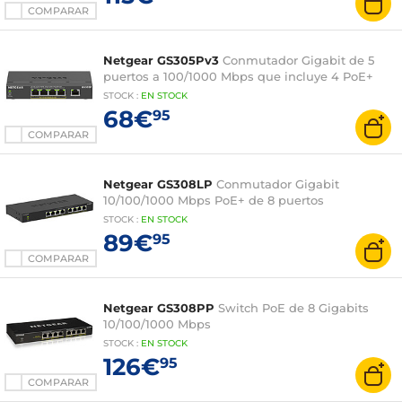
COMPARAR
Netgear GS305Pv3
Conmutador Gigabit de 5
puertos a 100/1000 Mbps que incluye 4 PoE+
STOCK
:
EN STOCK
68€
95
COMPARAR
Netgear GS308LP
Conmutador Gigabit
10/100/1000 Mbps PoE+ de 8 puertos
STOCK
:
EN STOCK
89€
95
COMPARAR
Netgear GS308PP
Switch PoE de 8 Gigabits
10/100/1000 Mbps
STOCK
:
EN STOCK
126€
95
COMPARAR