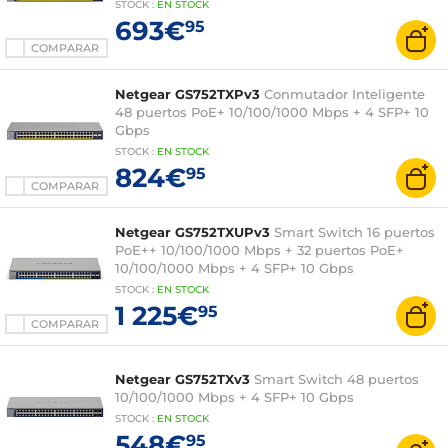
STOCK
:
EN
STOCK
693€
95
COMPARAR
Netgear GS752TXPv3
Conmutador Inteligente
48 puertos PoE+ 10/100/1000 Mbps + 4 SFP+ 10
Gbps
STOCK
:
EN STOCK
824€
95
COMPARAR
Netgear GS752TXUPv3
Smart Switch 16 puertos
PoE++ 10/100/1000 Mbps + 32 puertos PoE+
10/100/1000 Mbps + 4 SFP+ 10 Gbps
STOCK
:
EN STOCK
1 225€
95
COMPARAR
Netgear GS752TXv3
Smart Switch 48 puertos
10/100/1000 Mbps + 4 SFP+ 10 Gbps
STOCK
:
EN STOCK
548€
95