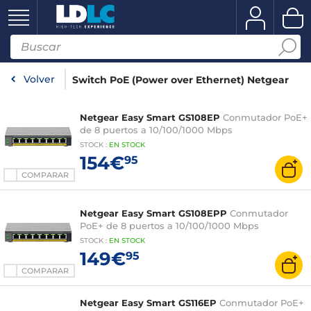
Volver
Switch PoE (Power over Ethernet) Netgear
Netgear Easy Smart GS108EP
Conmutador PoE+
de 8 puertos a 10/100/1000 Mbps
STOCK
:
EN STOCK
154€
95
COMPARAR
Netgear Easy Smart GS108EPP
Conmutador
PoE+ de 8 puertos a 10/100/1000 Mbps
STOCK
:
EN STOCK
149€
95
COMPARAR
Netgear Easy Smart GS116EP
Conmutador PoE+