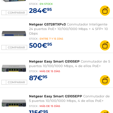
STOCK
:
EN STOCK
284€
95
COMPARAR
Netgear GS728TXPv3
Conmutador Inteligente
24 puertos PoE+ 10/100/1000 Mbps + 4 SFP+ 10
Gbps
STOCK
:
ENTRE
7 Y 15 DÍAS
500€
95
COMPARAR
Netgear Easy Smart GS105EP
Conmutador de 5
puertos 10/100/1000 Mbps, 4 de ellos PoE+
STOCK
:
MÁS DE
15 DÍAS
87€
95
COMPARAR
Netgear Easy Smart GS105EPP
Conmutador de
5 puertos 10/100/1000 Mbps, 4 de ellos PoE+
STOCK
:
MÁS DE
15 DÍAS
115€
95