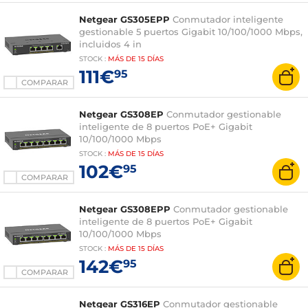
Netgear GS305EPP
Conmutador inteligente
gestionable 5 puertos Gigabit 10/100/1000 Mbps,
incluidos 4 in
STOCK
:
MÁS DE
15 DÍAS
111€
95
COMPARAR
Netgear GS308EP
Conmutador gestionable
inteligente de 8 puertos PoE+ Gigabit
10/100/1000 Mbps
STOCK
:
MÁS DE
15 DÍAS
102€
95
COMPARAR
Netgear GS308EPP
Conmutador gestionable
inteligente de 8 puertos PoE+ Gigabit
10/100/1000 Mbps
STOCK
:
MÁS DE
15 DÍAS
142€
95
COMPARAR
Netgear GS316EP
Conmutador gestionable