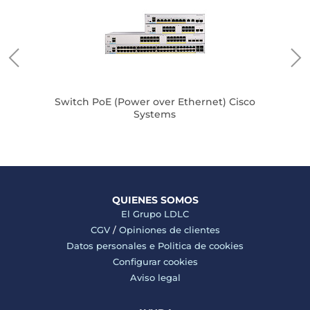
Sw
Switch PoE (Power over Ethernet) Cisco
Systems
QUIENES SOMOS
El Grupo LDLC
CGV
/
Opiniones de clientes
Datos personales e
Politica de cookies
Configurar cookies
Aviso legal