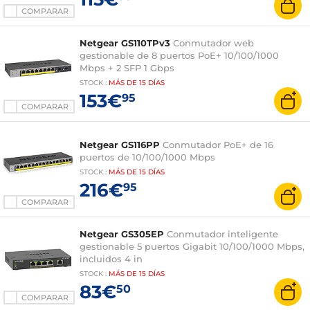
COMPARAR
Netgear GS110TPv3
Conmutador web
gestionable de 8 puertos PoE+ 10/100/1000
Mbps + 2 SFP 1 Gbps
STOCK
:
MÁS DE
15 DÍAS
153€
95
COMPARAR
Netgear GS116PP
Conmutador PoE+ de 16
puertos de 10/100/1000 Mbps
STOCK
:
MÁS DE
15 DÍAS
216€
95
COMPARAR
Netgear GS305EP
Conmutador inteligente
gestionable 5 puertos Gigabit 10/100/1000 Mbps,
incluidos 4 in
STOCK
:
MÁS DE
15 DÍAS
83€
50
COMPARAR