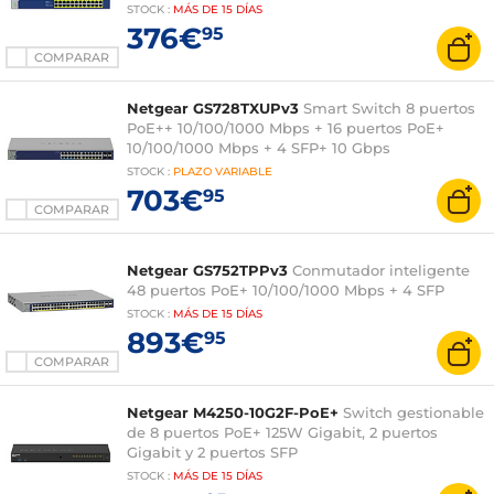
STOCK
:
MÁS DE
15 DÍAS
376€
95
COMPARAR
Netgear GS728TXUPv3
Smart Switch 8 puertos
PoE++ 10/100/1000 Mbps + 16 puertos PoE+
10/100/1000 Mbps + 4 SFP+ 10 Gbps
STOCK
:
PLAZO
VARIABLE
703€
95
COMPARAR
Netgear GS752TPPv3
Conmutador inteligente
48 puertos PoE+ 10/100/1000 Mbps + 4 SFP
STOCK
:
MÁS DE
15 DÍAS
893€
95
COMPARAR
Netgear M4250-10G2F-PoE+
Switch gestionable
de 8 puertos PoE+ 125W Gigabit, 2 puertos
Gigabit y 2 puertos SFP
STOCK
:
MÁS DE
15 DÍAS