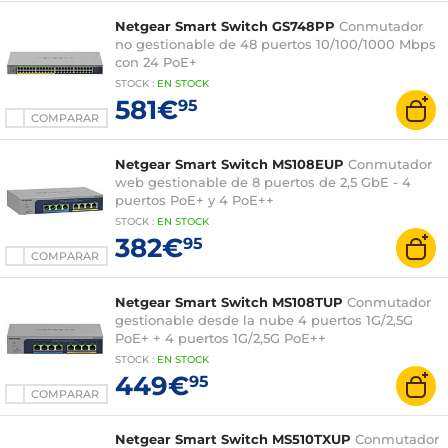
Netgear Smart Switch GS748PP
Conmutador
no gestionable de 48 puertos 10/100/1000 Mbps
con 24 PoE+
STOCK
:
EN STOCK
581€
95
COMPARAR
Netgear Smart Switch MS108EUP
Conmutador
web gestionable de 8 puertos de 2,5 GbE - 4
puertos PoE+ y 4 PoE++
STOCK
:
EN STOCK
382€
95
COMPARAR
Netgear Smart Switch MS108TUP
Conmutador
gestionable desde la nube 4 puertos 1G/2,5G
PoE+ + 4 puertos 1G/2,5G PoE++
STOCK
:
EN STOCK
449€
95
COMPARAR
Netgear Smart Switch MS510TXUP
Conmutador