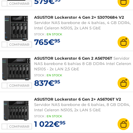
579€
COMPARAR
ASUSTOR Lockerstor 4 Gen 2+ S3070684 V2
Servidor NAS barebone de 4 bahías, 4 GB DDR4,
Intel Celeron N5105, 2x LAN 5 GbE
STOCK
:
EN STOCK
765€
95
COMPARAR
ASUSTOR Lockerstor 6 Gen 2 AS6706T
Servidor
NAS barebone 6 bahías 8 GB DDR4 Intel Celeron
N5105 - 2x LAN 2,5 GbE
STOCK
:
EN STOCK
837€
95
COMPARAR
ASUSTOR Lockerstor 6 Gen 2+ AS6706T V2
Servidor NAS barebone de 6 bahías, 8 GB DDR4,
Intel Celeron N5105, 2x LAN 5 GbE
STOCK
:
EN STOCK
1 022€
95
COMPARAR