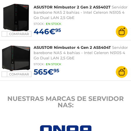
ASUSTOR Nimbustor 2 Gen 2 AS5402T
Servidor
barebone NAS 2 bahías - Intel Celeron N5105 4
Go Dual LAN 2,5 GbE
STOCK
:
EN STOCK
446€
95
COMPARAR
ASUSTOR Nimbustor 4 Gen 2 AS5404T
Servidor
barebone NAS 4 bahías - Intel Celeron N5105 4
Go Dual LAN 2,5 GbE
STOCK
:
EN STOCK
565€
95
COMPARAR
NUESTRAS MARCAS DE SERVIDOR
NAS: