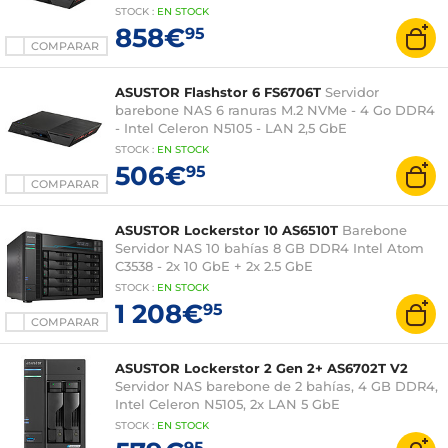
STOCK
:
EN STOCK
858€
95
COMPARAR
ASUSTOR Flashstor 6 FS6706T
Servidor
barebone NAS 6 ranuras M.2 NVMe - 4 Go DDR4
- Intel Celeron N5105 - LAN 2,5 GbE
STOCK
:
EN STOCK
506€
95
COMPARAR
ASUSTOR Lockerstor 10 AS6510T
Barebone
Servidor NAS 10 bahías 8 GB DDR4 Intel Atom
C3538 - 2x 10 GbE + 2x 2.5 GbE
STOCK
:
EN
STOCK
1 208€
95
COMPARAR
ASUSTOR Lockerstor 2 Gen 2+ AS6702T V2
Servidor NAS barebone de 2 bahías, 4 GB DDR4,
Intel Celeron N5105, 2x LAN 5 GbE
STOCK
:
EN STOCK
95