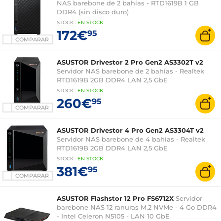
NAS barebone de 2 bahías - RTD1619B 1 GB
DDR4 (sin disco duro)
STOCK
:
EN STOCK
172€
95
COMPARAR
ASUSTOR Drivestor 2 Pro Gen2 AS3302T v2
Servidor NAS barebone de 2 bahías - Realtek
RTD1619B 2GB DDR4 LAN 2,5 GbE
STOCK
:
EN STOCK
260€
95
COMPARAR
ASUSTOR Drivestor 4 Pro Gen2 AS3304T v2
Servidor NAS barebone de 4 bahías - Realtek
RTD1619B 2GB DDR4 LAN 2,5 GbE
STOCK
:
EN STOCK
381€
95
COMPARAR
ASUSTOR Flashstor 12 Pro FS6712X
Servidor
barebone NAS 12 ranuras M.2 NVMe - 4 Go DDR4
- Intel Celeron N5105 - LAN 10 GbE