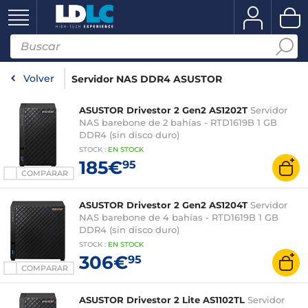
Volver
Servidor NAS DDR4 ASUSTOR
ASUSTOR Drivestor 2 Gen2 AS1202T
Servidor
NAS barebone de 2 bahías - RTD1619B 1 GB
DDR4 (sin disco duro)
STOCK
:
EN STOCK
185€
95
COMPARAR
ASUSTOR Drivestor 2 Gen2 AS1204T
Servidor
NAS barebone de 4 bahías - RTD1619B 1 GB
DDR4 (sin disco duro)
STOCK
:
EN STOCK
306€
95
COMPARAR
ASUSTOR Drivestor 2 Lite AS1102TL
Servidor