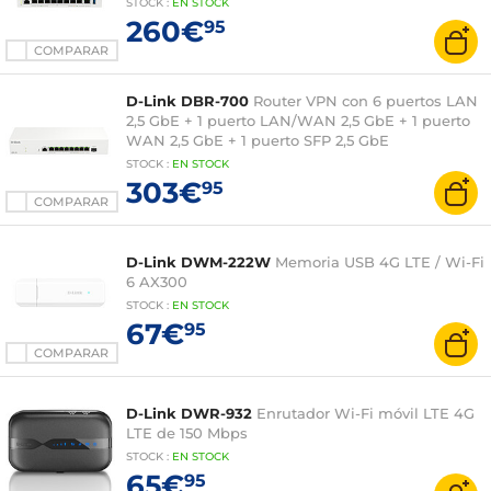
STOCK
:
EN STOCK
260€
95
COMPARAR
D-Link DBR-700
Router VPN con 6 puertos LAN
2,5 GbE + 1 puerto LAN/WAN 2,5 GbE + 1 puerto
WAN 2,5 GbE + 1 puerto SFP 2,5 GbE
STOCK
:
EN STOCK
303€
95
COMPARAR
D-Link DWM-222W
Memoria USB 4G LTE / Wi-Fi
6 AX300
STOCK
:
EN STOCK
67€
95
COMPARAR
D-Link DWR-932
Enrutador Wi-Fi móvil LTE 4G
LTE de 150 Mbps
STOCK
:
EN STOCK
65€
95