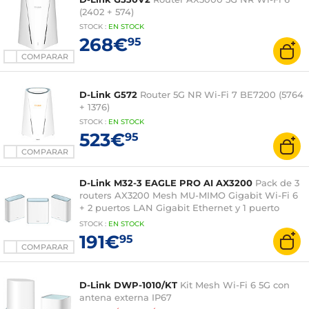
(2402 + 574)
STOCK
:
EN STOCK
268€
95
COMPARAR
D-Link G572
Router 5G NR Wi-Fi 7 BE7200 (5764
+ 1376)
STOCK
:
EN STOCK
523€
95
COMPARAR
D-Link M32-3 EAGLE PRO AI AX3200
Pack de 3
routers AX3200 Mesh MU-MIMO Gigabit Wi-Fi 6
+ 2 puertos LAN Gigabit Ethernet y 1 puerto
WAN Gigabit Ethernet
STOCK
:
EN STOCK
191€
95
COMPARAR
D-Link DWP-1010/KT
Kit Mesh Wi-Fi 6 5G con
antena externa IP67