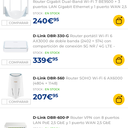
Router Gigabit Dual-Band Wi-Fi 7 BE9500 + 3
puertos LAN Gigabit Ethernet y 1 puerto WAN 2,5
GbE
STOCK
:
EN STOCK
240€
95
COMPARAR
D-Link DBR-330-G
Router portátil Wi-Fi 6
AX3000 de doble banda (2402 + 574) con
compartición de conexión 5G NR / 4G LTE -
Batería integrada - puerto USB-C - puerto
STOCK
:
EN STOCK
microSD
339€
95
COMPARAR
D-Link DBR-560
Router SOHO Wi-Fi 6 AX6000
(4804 + 1148)
STOCK
:
EN STOCK
207€
95
COMPARAR
D-Link DBR-600-P
Router VPN con 8 puertos
LAN PoE 2,5 GbE y 1 puerto WAN 2,5 GbE