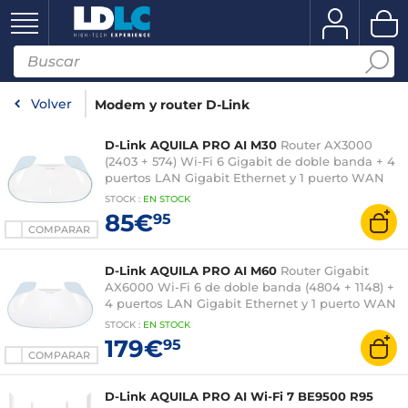
Volver
Modem y router D-Link
D-Link AQUILA PRO AI M30
Router AX3000
(2403 + 574) Wi-Fi 6 Gigabit de doble banda + 4
puertos LAN Gigabit Ethernet y 1 puerto WAN
Gigabit Ethernet
STOCK
:
EN STOCK
85€
95
COMPARAR
D-Link AQUILA PRO AI M60
Router Gigabit
AX6000 Wi-Fi 6 de doble banda (4804 + 1148) +
4 puertos LAN Gigabit Ethernet y 1 puerto WAN
de 2,5 GbE
STOCK
:
EN STOCK
179€
95
COMPARAR
D-Link AQUILA PRO AI Wi-Fi 7 BE9500 R95