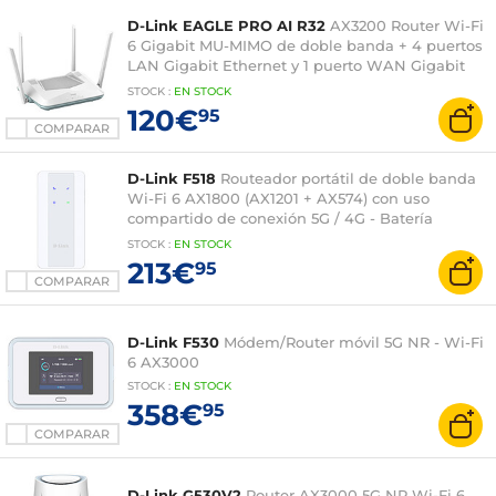
D-Link EAGLE PRO AI R32
AX3200 Router Wi-Fi
6 Gigabit MU-MIMO de doble banda + 4 puertos
LAN Gigabit Ethernet y 1 puerto WAN Gigabit
Ethernet
STOCK
:
EN STOCK
120€
95
COMPARAR
D-Link F518
Routeador portátil de doble banda
Wi-Fi 6 AX1800 (AX1201 + AX574) con uso
compartido de conexión 5G / 4G - Batería
integrada
STOCK
:
EN STOCK
213€
95
COMPARAR
D-Link F530
Módem/Router móvil 5G NR - Wi-Fi
6 AX3000
STOCK
:
EN STOCK
358€
95
COMPARAR
D-Link G530V2
Router AX3000 5G NR Wi-Fi 6