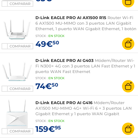
COMPARAR
D-Link EAGLE PRO AI AX1500 R15
Router Wi-Fi
6 AX1500 MU-MIMO con 3 puertos LAN Gigabit
Ethernet, 1 puerto WAN Gigabit Ethernet, 1 botón
WPS
STOCK
:
EN STOCK
49€
50
COMPARAR
D-Link EAGLE PRO AI G403
Módem/Router Wi-
Fi N300+ 4G con 3 puertos LAN Fast Ethernet y 1
puerto WAN Fast Ethernet
STOCK
:
EN STOCK
74€
50
COMPARAR
D-Link EAGLE PRO AI G416
Módem/Router
AX1500 MU-MIMO 4G+ Wi-Fi 6 + 3 puertos LAN
Gigabit Ethernet y 1 puerto WAN Gigabit
Ethernet
STOCK
:
EN STOCK
159€
95
COMPARAR