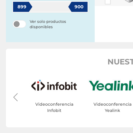
899
900
Ver solo productos
disponibles
NUEST
erencia
t
Videoconferencia
Videoconferencia
Infobit
Yealink