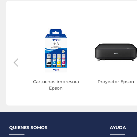
or Epson
Cartuchos impresora
Proyector Epson
Epson
QUIENES SOMOS
AYUDA