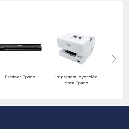
Acce
impre
Escáner Epson
Impresora inyección
tinta Epson