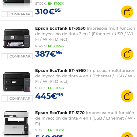
STOCK
:
EN STOCK
310€
95
COMPARAR
Epson EcoTank ET-3950
Impresora multifunción
de inyección de tinta 3 en 1 (Ethernet / USB / Wi-
Fi / Wi-Fi Direct)
STOCK
:
EN STOCK
387€
95
COMPARAR
Epson EcoTank ET-4950
Impresora multifunción
de inyección de tinta 4 en 1 (Ethernet / USB / Wi-
Fi / Wi-Fi Direct)
STOCK
:
EN STOCK
445€
95
COMPARAR
Epson EcoTank ET-5170
Impresora multifunción
de inyección de tinta 4 en 1 (USB / Ethernet / Wi-
Fi)
STOCK
:
EN
STOCK
95