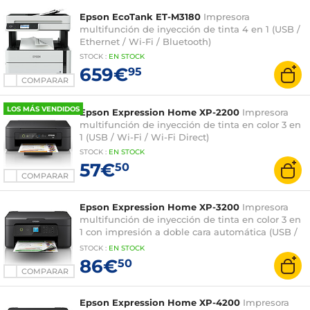
Epson EcoTank ET-M3180
Impresora
multifunción de inyección de tinta 4 en 1 (USB /
Ethernet / Wi-Fi / Bluetooth)
STOCK
:
EN
STOCK
659€
95
COMPARAR
LOS MÁS VENDIDOS
Epson Expression Home XP-2200
Impresora
multifunción de inyección de tinta en color 3 en
1 (USB / Wi-Fi / Wi-Fi Direct)
STOCK
:
EN STOCK
57€
50
COMPARAR
Epson Expression Home XP-3200
Impresora
multifunción de inyección de tinta en color 3 en
1 con impresión a doble cara automática (USB /
Wi-Fi / Wi-Fi Direct / AirPrint)
STOCK
:
EN STOCK
86€
50
COMPARAR
Epson Expression Home XP-4200
Impresora