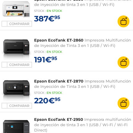
de inyección de tinta 3 en 1 (USB / Wi-Fi)
STOCK
:
EN
STOCK
387€
95
COMPARAR
Epson EcoTank ET-2860
Impresora Multifunción
de Inyección de Tinta 3 en 1 (USB / Wi-Fi)
STOCK
:
EN STOCK
191€
95
COMPARAR
Epson EcoTank ET-2870
Impresora Multifunción
de Inyección de Tinta 3 en 1 (USB / Wi-Fi)
STOCK
:
EN STOCK
220€
95
COMPARAR
Epson EcoTank ET-2950
Impresora multifunción
de inyección de tinta 3 en 1 (USB / Wi-Fi / Wi-Fi
Direct)