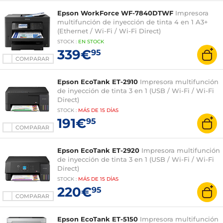
Epson WorkForce WF-7840DTWF
Impresora
multifunción de inyección de tinta 4 en 1 A3+
(Ethernet / Wi-Fi / Wi-Fi Direct)
STOCK
:
EN STOCK
339€
95
COMPARAR
Epson EcoTank ET-2910
Impresora multifunción
de inyección de tinta 3 en 1 (USB / Wi-Fi / Wi-Fi
Direct)
STOCK
:
MÁS DE
15 DÍAS
191€
95
COMPARAR
Epson EcoTank ET-2920
Impresora multifunción
de inyección de tinta 3 en 1 (USB / Wi-Fi / Wi-Fi
Direct)
STOCK
:
MÁS DE
15 DÍAS
220€
95
COMPARAR
Epson EcoTank ET-5150
Impresora multifunción