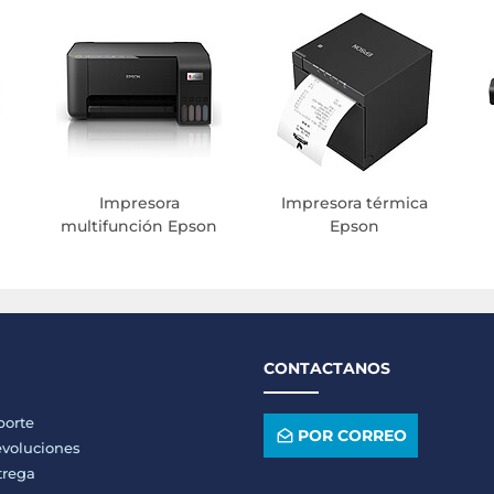
Impresora
Impresora térmica
multifunción Epson
Epson
CONTACTANOS
porte
POR CORREO
voluciones
trega