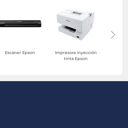
Acce
impre
Escáner Epson
Impresora inyección
tinta Epson