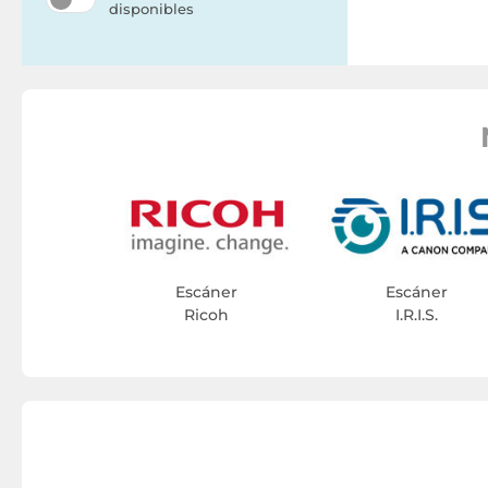
disponibles
Escáner
Escáner
Ricoh
I.R.I.S.