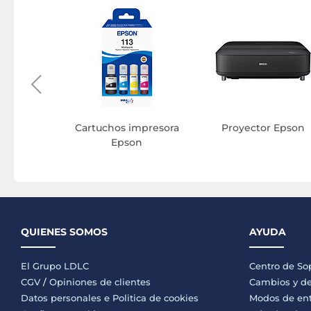
or Epson
Cartuchos impresora
Proyector Epson
Epson
QUIENES SOMOS
AYUDA
El Grupo LDLC
Centro de So
CGV
/
Opiniones de clientes
Cambios y de
Datos personales e
Politica de cookies
Modos de en