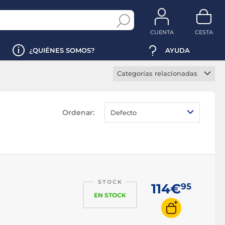
CUENTA
CESTA
¿QUIÉNES SOMOS?
AYUDA
Categorías relacionadas
Escáner plano
Escáner alimentación
Ordenar:
Defecto
automática
Escáner sin contacto
Escáner portátil
Escáner doble cara
STOCK
114€
95
EN STOCK