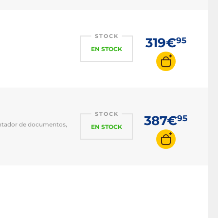
STOCK
319€
95
EN STOCK
STOCK
387€
95
mentador de documentos,
EN STOCK