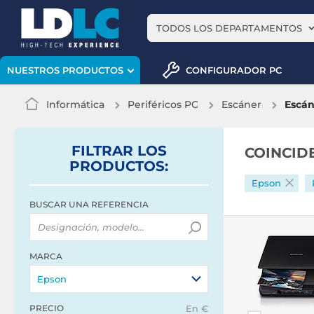
TODOS LOS DEPARTAMENTOS
CONFIGURADOR PC
NUESTROS PRODUCTOS
Informática
Periféricos PC
Escáner
Escán
FILTRAR
LOS
COINCID
PRODUCTOS
:
Epson
BUSCAR UNA REFERENCIA
MARCA
Epson
PRECIO
En €