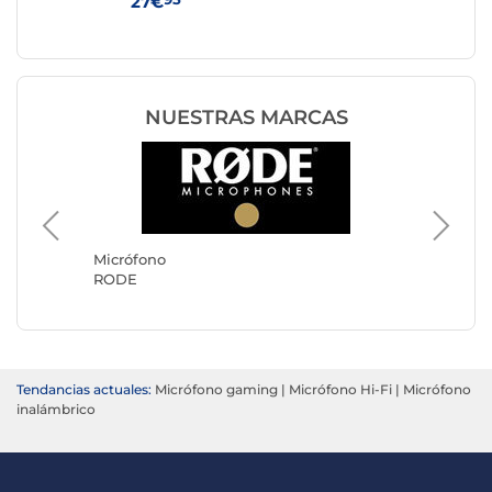
27€
33
NUESTRAS MARCAS
Micrófo
Boya
Micrófono
RODE
Tendancias actuales:
Micrófono gaming
|
Micrófono Hi-Fi
|
Micrófono
inalámbrico