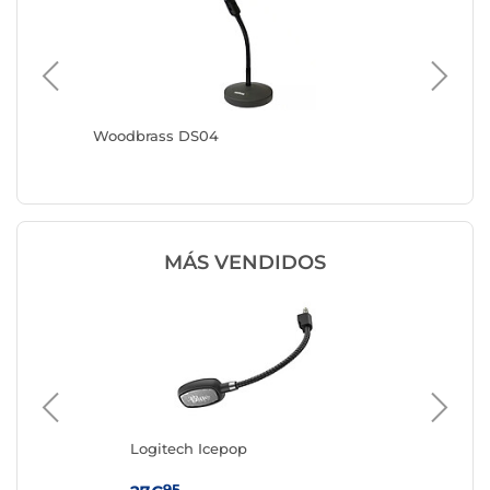
Woodbrass DS04
Woodbra
MÁS VENDIDOS
Logitech Icepop
Ma
95