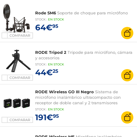
Rode SM6
Soporte de choque para micrófono
STOCK
:
EN STOCK
64€
95
COMPARAR
RODE Tripod 2
Trípode para micrófono, cámara
y accesorios
STOCK
:
EN STOCK
44€
25
COMPARAR
RODE Wireless GO III Negro
Sistema de
micrófono inalámbrico ultracompacto con
receptor de doble canal y 2 transmisores
STOCK
:
EN STOCK
191€
95
COMPARAR
RODE Wireless ME
Micrófono inalámbrico