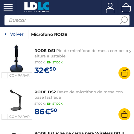
Volver
Micrófono RODE
RODE DS1
Pie de micrófono de mesa con peso y
altura ajustable
STOCK
:
EN STOCK
32€
50
COMPARAR
RODE DS2
Brazo de micrófono de mesa con
base lastrada
STOCK
:
EN STOCK
86€
50
COMPARAR
RODE Estuche de carga para Wireless GO II