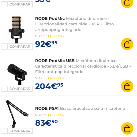
COMPARAR
RODE PodMic
Micrófono dinámico -
Direccionalidad cardioide - XLR - Filtro
antipopping integrado
STOCK
:
EN
7 DÍAS
92€
95
COMPARAR
RODE PodMic USB
Micrófono dinámico -
Característica direccional cardioide - XLR/USB -
Filtro antipop integrado
STOCK
:
EN
7 DÍAS
204€
95
COMPARAR
RODE PSA1
Brazo articulado para micrófono
STOCK
:
EN
7 DÍAS
83€
50
COMPARAR