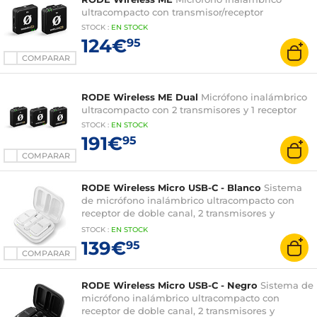
ultracompacto con transmisor/receptor
STOCK
:
EN STOCK
124€
95
COMPARAR
RODE Wireless ME Dual
Micrófono inalámbrico
ultracompacto con 2 transmisores y 1 receptor
STOCK
:
EN STOCK
191€
95
COMPARAR
RODE Wireless Micro USB-C - Blanco
Sistema
de micrófono inalámbrico ultracompacto con
receptor de doble canal, 2 transmisores y
estuche de carga - USB-C
STOCK
:
EN STOCK
139€
95
COMPARAR
RODE Wireless Micro USB-C - Negro
Sistema de
micrófono inalámbrico ultracompacto con
receptor de doble canal, 2 transmisores y