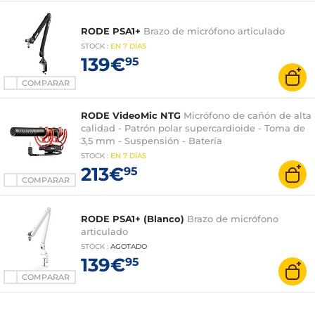
RODE PSA1+
Brazo de micrófono articulado
STOCK
:
EN
7 DÍAS
139€
95
COMPARAR
RODE VideoMic NTG
Micrófono de cañón de alta
calidad - Patrón polar supercardioide - Toma de
3,5 mm - Suspensión - Batería
STOCK
:
EN
7 DÍAS
213€
95
COMPARAR
RODE PSA1+ (Blanco)
Brazo de micrófono
articulado
STOCK
:
AGOTADO
139€
95
COMPARAR