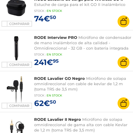
Estuche de carga para el kit GO II inalámbrico
STOCK
:
EN STOCK
74€
50
COMPARAR
RODE Interview PRO
Micrófono de condensador
de mano inalámbrico de alta calidad -
Omnidireccional - 32 GB - con batería integrada
STOCK
:
EN STOCK
241€
95
COMPARAR
RODE Lavalier GO Negro
Micrófono de solapa
omnidireccional con cable de kevlar de 1,2 m
(toma TRS de 3,5 mm)
STOCK
:
EN STOCK
62€
50
COMPARAR
RODE Lavalier II Negro
Micrófono de solapa
omnidireccional de gama alta con cable Kevlar
de 1,2 m (toma TRS de 3,5 mm)