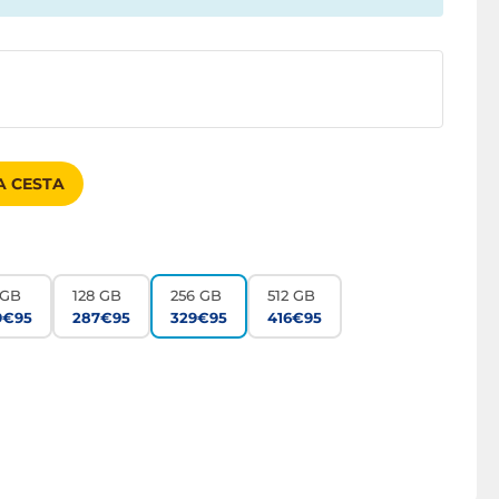
A CESTA
 GB
128 GB
256 GB
512 GB
9€95
287€95
329€95
416€95