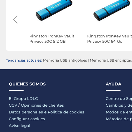
 Luxe USB-
Kingston IronKey Vault
Kingston IronKey Vault
Privacy 50C 512 GB
Privacy 50C 64 Go
Tendancias actuales:
Memoria USB antigolpes
|
Memoria USB encripta
QUIENES SOMOS
AYUDA
El Grupo LDLC
Centro de So
CGV
/
Opiniones de clientes
Cambios y de
Datos personales e
Politica de cookies
Modos de en
Configurar cookies
Métodos de 
Aviso legal