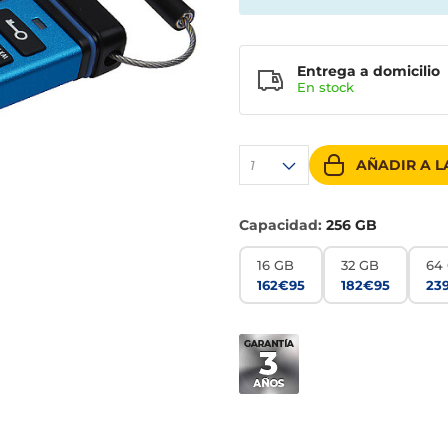
Entrega a domicilio
En stock
AÑADIR A L
1
Capacidad:
256 GB
16 GB
32 GB
64
162€95
182€95
23