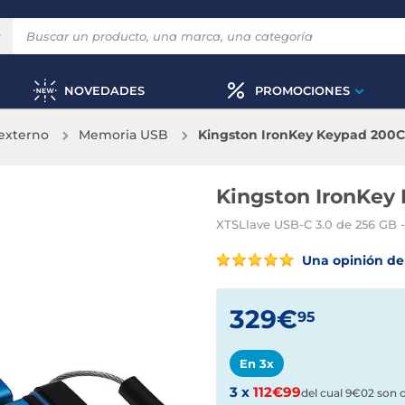
NOVEDADES
PROMOCIONES
externo
Memoria USB
Kingston IronKey Keypad 200
Kingston IronKey
XTSLlave USB-C 3.0 de 256 GB - 
Una opinión de 
329€
95
En 3x
3 x
112€99
del cual 9€02 son 