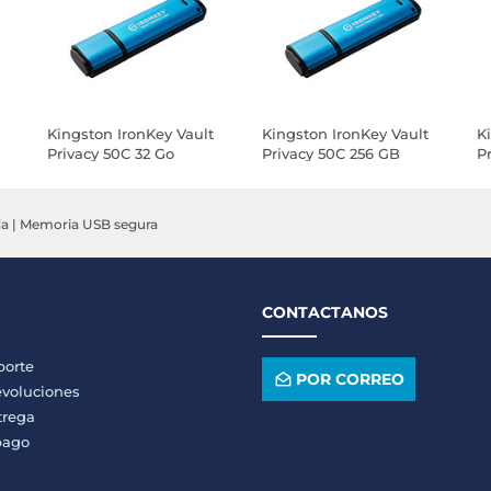
Kingston IronKey Vault
Kingston IronKey Vault
K
Privacy 50C 32 Go
Privacy 50C 256 GB
P
da
|
Memoria USB segura
CONTACTANOS
porte
POR CORREO
voluciones
trega
pago