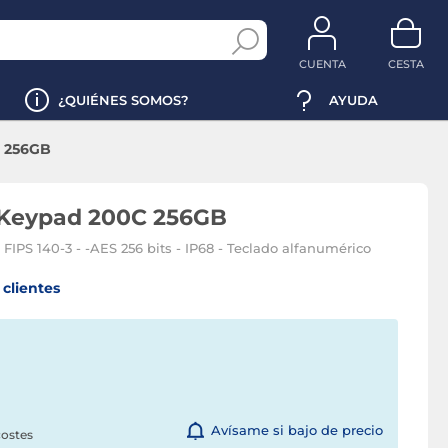
CUENTA
CESTA
¿QUIÉNES SOMOS?
AYUDA
C 256GB
 Keypad 200C 256GB
FIPS 140-3 - -AES 256 bits - IP68 - Teclado alfanumérico
clientes
Avísame si bajo de precio
costes