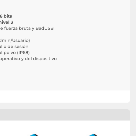
6 bits
nivel 3
de fuerza bruta y BadUSB
dmin/Usuario)
l o de sesión
l polvo (IP68)
perativo y del dispositivo