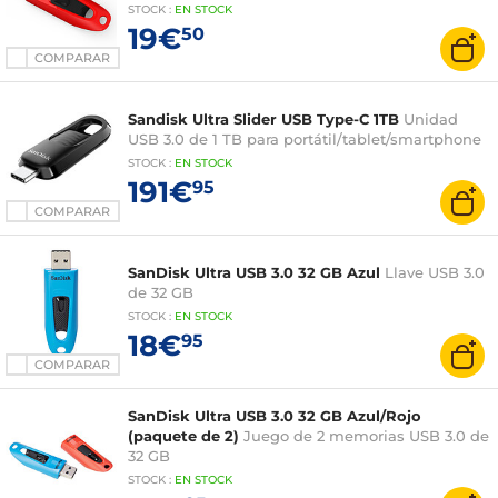
STOCK
:
EN STOCK
19€
50
COMPARAR
Sandisk Ultra Slider USB Type-C 1TB
Unidad
USB 3.0 de 1 TB para portátil/tablet/smartphone
STOCK
:
EN STOCK
191€
95
COMPARAR
SanDisk Ultra USB 3.0 32 GB Azul
Llave USB 3.0
de 32 GB
STOCK
:
EN STOCK
18€
95
COMPARAR
SanDisk Ultra USB 3.0 32 GB Azul/Rojo
(paquete de 2)
Juego de 2 memorias USB 3.0 de
32 GB
STOCK
:
EN STOCK