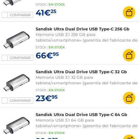
5 años)
STOCK
:
EN STOCK
41€
25
COMPARAR
Sandisk Ultra Dual Drive USB Type-C 256 Gb
Memoria USB 3.1 256 GB para
tableta/«smartphone» (garantía del fabricante de
5 años)
STOCK
:
EN STOCK
66€
95
COMPARAR
Sandisk Ultra Dual Drive USB Type-C 32 Gb
Memoria USB 3.1 32 GB para
tableta/«smartphone» (garantía del fabricante de
5 años)
STOCK
:
EN STOCK
23€
95
COMPARAR
Sandisk Ultra Dual Drive USB Type-C 64 Gb
Memoria USB 3.1 64 GB para
tableta/«smartphone» (garantía del fabricante de
5 años)
STOCK
:
EN STOCK