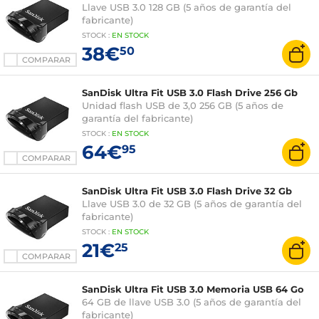
Llave USB 3.0 128 GB (5 años de garantía del
fabricante)
STOCK
:
EN STOCK
38€
50
COMPARAR
SanDisk Ultra Fit USB 3.0 Flash Drive 256 Gb
Unidad flash USB de 3,0 256 GB (5 años de
garantía del fabricante)
STOCK
:
EN STOCK
64€
95
COMPARAR
SanDisk Ultra Fit USB 3.0 Flash Drive 32 Gb
Llave USB 3.0 de 32 GB (5 años de garantía del
fabricante)
STOCK
:
EN STOCK
21€
25
COMPARAR
SanDisk Ultra Fit USB 3.0 Memoria USB 64 Go
64 GB de llave USB 3.0 (5 años de garantía del
fabricante)