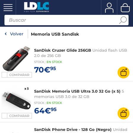
Volver
Memoria USB Sandisk
SanDisk Cruzer Glide 256GB
Unidad flash USB
2.0 de 256 GB
STOCK
:
EN STOCK
70€
95
COMPARAR
SanDisk Memoria USB Ultra 3.0 32 Go (x 5)
5
memorias USB 3.0 de 32 GB
STOCK
:
EN STOCK
64€
95
COMPARAR
SanDisk Phone Drive - 128 Go (Negro)
Unidad