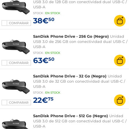
USB 3.0 de 128 GB con conectividad dual USB-C /
USB-A
STOCK
:
EN STOCK
38€
50
COMPARAR
SanDisk Phone Drive - 256 Go (Negro)
Unidad
USB 3.0 de 256 GB con conectividad dual USB-C /
USB-A
STOCK
:
EN STOCK
63€
50
COMPARAR
SanDisk Phone Drive - 32 Go (Negro)
Unidad
USB 3.0 de 32 GB con conectividad dual USB-C /
USB-A
STOCK
:
EN STOCK
22€
75
COMPARAR
SanDisk Phone Drive - 512 Go (Negro)
Unidad
USB 3.0 de 512 GB con conectividad dual USB-C /
USB-A