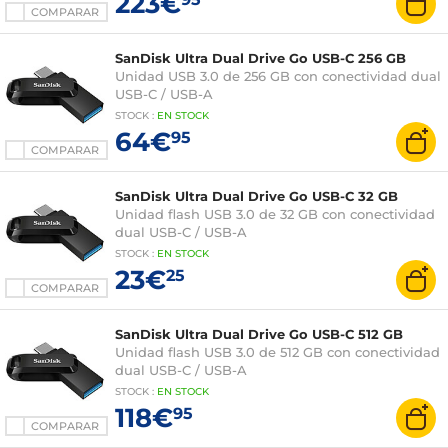
223€
COMPARAR
SanDisk Ultra Dual Drive Go USB-C 256 GB
Unidad USB 3.0 de 256 GB con conectividad dual
USB-C / USB-A
STOCK
:
EN STOCK
64€
95
COMPARAR
SanDisk Ultra Dual Drive Go USB-C 32 GB
Unidad flash USB 3.0 de 32 GB con conectividad
dual USB-C / USB-A
STOCK
:
EN STOCK
23€
25
COMPARAR
SanDisk Ultra Dual Drive Go USB-C 512 GB
Unidad flash USB 3.0 de 512 GB con conectividad
dual USB-C / USB-A
STOCK
:
EN STOCK
118€
95
COMPARAR