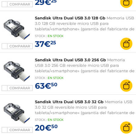
29€
25
COMPARAR
Sandisk Ultra Dual USB 3.0 128 Gb
Memoria USB
3.0 128 GB reversible micro USB para
tableta/«smartphone» (garantía del fabricante de
5 años)
STOCK
:
EN STOCK
37€
25
COMPARAR
Sandisk Ultra Dual USB 3.0 256 Gb
Memoria
USB 3.0 256 GB reversible micro USB para
tableta/«smartphone» (garantía del fabricante de
5 años)
STOCK
:
EN STOCK
63€
50
COMPARAR
Sandisk Ultra Dual USB 3.0 32 Gb
Memoria USB
3.0 32 GB reversible micro USB para
tableta/«smartphone» (garantía del fabricante de
5 años)
STOCK
:
EN STOCK
20€
50
COMPARAR