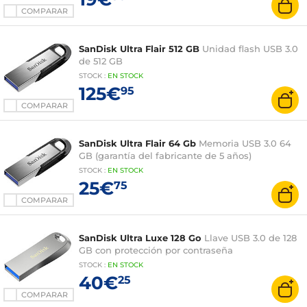
COMPARAR
SanDisk Ultra Flair 512 GB
Unidad flash USB 3.0
de 512 GB
STOCK
:
EN STOCK
125€
95
COMPARAR
SanDisk Ultra Flair 64 Gb
Memoria USB 3.0 64
GB (garantía del fabricante de 5 años)
STOCK
:
EN STOCK
25€
75
COMPARAR
SanDisk Ultra Luxe 128 Go
Llave USB 3.0 de 128
GB con protección por contraseña
STOCK
:
EN STOCK
40€
25
COMPARAR