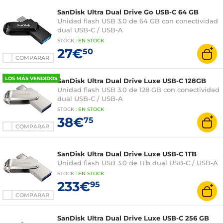
SanDisk Ultra Dual Drive Go USB-C 64 GB
Unidad flash USB 3.0 de 64 GB con conectividad
dual USB-C / USB-A
STOCK
:
EN STOCK
27€
50
COMPARAR
LOS MÁS VENDIDOS
SanDisk Ultra Dual Drive Luxe USB-C 128GB
Unidad flash USB 3.0 de 128 GB con conectividad
dual USB-C / USB-A
STOCK
:
EN STOCK
38€
75
COMPARAR
SanDisk Ultra Dual Drive Luxe USB-C 1TB
Unidad flash USB 3.0 de 1Tb dual USB-C / USB-A
STOCK
:
EN STOCK
233€
95
COMPARAR
SanDisk Ultra Dual Drive Luxe USB-C 256 GB