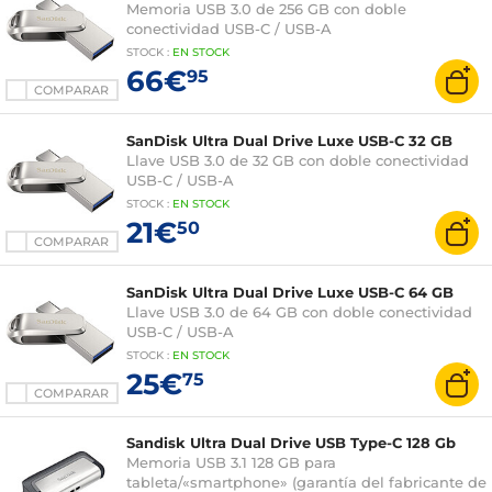
Memoria USB 3.0 de 256 GB con doble
conectividad USB-C / USB-A
STOCK
:
EN STOCK
66€
95
COMPARAR
SanDisk Ultra Dual Drive Luxe USB-C 32 GB
Llave USB 3.0 de 32 GB con doble conectividad
USB-C / USB-A
STOCK
:
EN STOCK
21€
50
COMPARAR
SanDisk Ultra Dual Drive Luxe USB-C 64 GB
Llave USB 3.0 de 64 GB con doble conectividad
USB-C / USB-A
STOCK
:
EN STOCK
25€
75
COMPARAR
Sandisk Ultra Dual Drive USB Type-C 128 Gb
Memoria USB 3.1 128 GB para
tableta/«smartphone» (garantía del fabricante de