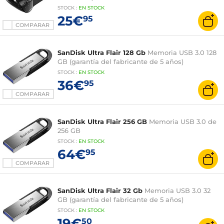
STOCK
:
EN STOCK
25€
95
COMPARAR
SanDisk Ultra Flair 128 Gb
Memoria USB 3.0 128
GB (garantía del fabricante de 5 años)
STOCK
:
EN STOCK
36€
95
COMPARAR
SanDisk Ultra Flair 256 GB
Memoria USB 3.0 de
256 GB
STOCK
:
EN STOCK
64€
95
COMPARAR
SanDisk Ultra Flair 32 Gb
Memoria USB 3.0 32
GB (garantía del fabricante de 5 años)
STOCK
:
EN
STOCK
19€
50