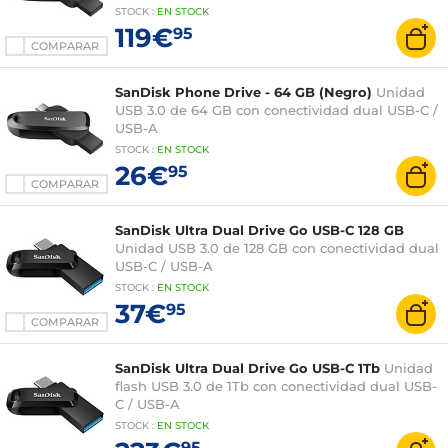
STOCK
:
EN STOCK
119€
95
COMPARAR
SanDisk Phone Drive - 64 GB (Negro)
Unidad
USB 3.0 de 64 GB con conectividad dual USB-C /
USB-A
STOCK
:
EN STOCK
26€
95
COMPARAR
SanDisk Ultra Dual Drive Go USB-C 128 GB
Unidad USB 3.0 de 128 GB con conectividad dual
USB-C / USB-A
STOCK
:
EN STOCK
37€
95
COMPARAR
SanDisk Ultra Dual Drive Go USB-C 1Tb
Unidad
flash USB 3.0 de 1Tb con conectividad dual USB-
C / USB-A
STOCK
:
EN STOCK
95