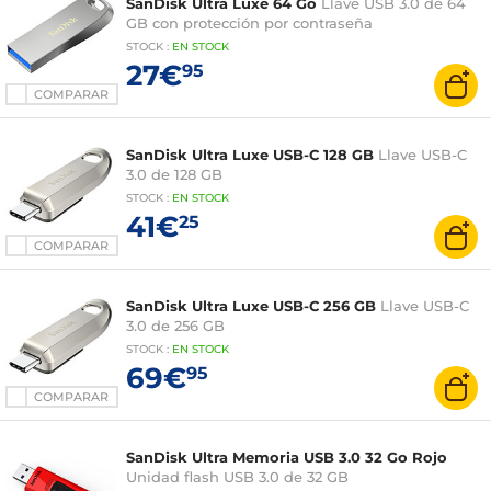
SanDisk Ultra Luxe 64 Go
Llave USB 3.0 de 64
GB con protección por contraseña
STOCK
:
EN STOCK
27€
95
COMPARAR
SanDisk Ultra Luxe USB-C 128 GB
Llave USB-C
3.0 de 128 GB
STOCK
:
EN STOCK
41€
25
COMPARAR
SanDisk Ultra Luxe USB-C 256 GB
Llave USB-C
3.0 de 256 GB
STOCK
:
EN STOCK
69€
95
COMPARAR
SanDisk Ultra Memoria USB 3.0 32 Go Rojo
Unidad flash USB 3.0 de 32 GB