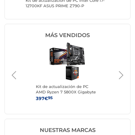
Ryzen 9
Kit de actualización de PC Intel Core i7-
Kit de a
K WIFI
12700KF ASUS PRIME Z790-P
14700KF
MÁS VENDIDOS
Kit de actualización de PC
Kit
yte
AMD Ryzen 7 5800X Gigabyte
Int
B550M AORUS ELITE
GA
95
397€
79
NUESTRAS MARCAS