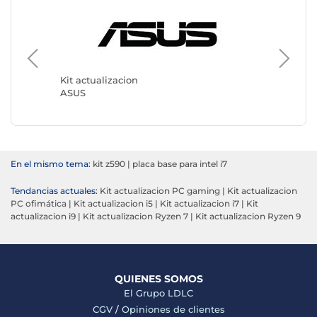
Kit actualizacion
Kit actu
ASUS
MSI
En el mismo tema:
kit z590
|
placa base para intel i7
Tendancias actuales:
Kit actualizacion PC gaming
|
Kit actualizacion
PC ofimática
|
Kit actualizacion i5
|
Kit actualizacion i7
|
Kit
actualizacion i9
|
Kit actualizacion Ryzen 7
|
Kit actualizacion Ryzen 9
QUIENES SOMOS
El Grupo LDLC
CGV
/
Opiniones de clientes