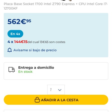
Placa Base Socket 1700 Intel Z790 Express + CPU Intel Core i7-
12700KF
562€
95
En 4x
4 x
144€15
del cual 13€65 son costes
Avísame si bajo de precio
Entrega a domicilio
En stock
1
AÑADIR A LA CESTA