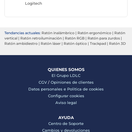
Logitech
Tendancias actuales:
Ratón inalámbrico
|
Ratón ergonómico
|
Ratón
vertical
|
Ratón retroiluminación
|
Ratón RGB
|
Ratón para zurdos
|
Ratón ambidiestro
|
Ratón láser
|
Ratón óptico
|
Trackpad
|
Ratón 3D
QUIENES SOMOS
El Grupo LDLC
CGV
/
Opiniones de clientes
Datos personales e
Politica de cookies
Configurar cookies
Aviso legal
AYUDA
Centro de Soporte
Cambios y devoluciones