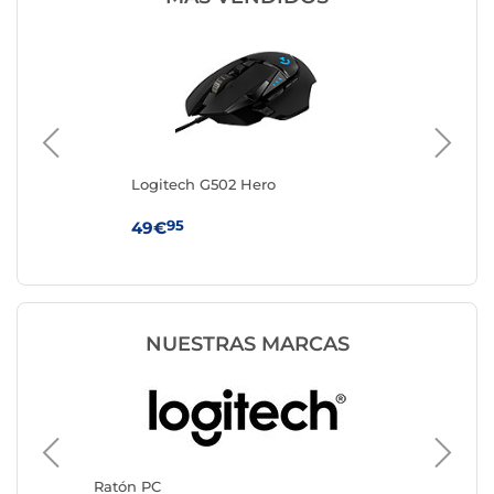
Logitech G502 Hero
IN
95
49€
19
NUESTRAS MARCAS
Ratón P
Razer
Ratón PC