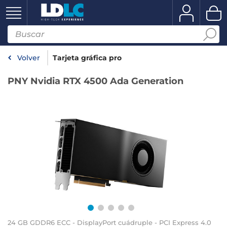
Volver
Tarjeta gráfica pro
PNY Nvidia RTX 4500 Ada Generation
24 GB GDDR6 ECC - DisplayPort cuádruple - PCI Express 4.0