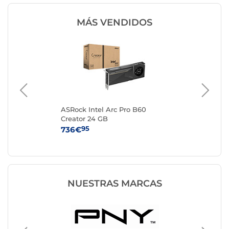
MÁS VENDIDOS
RO
ASRock Intel Arc Pro B60
Gi
Creator 24 GB
R9
95
736€
1 
NUESTRAS MARCAS