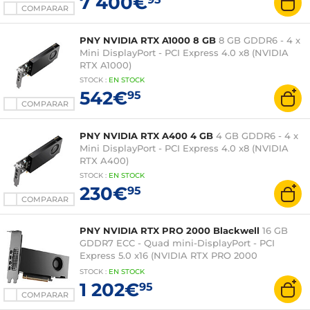
7 400€
COMPARAR
PNY NVIDIA RTX A1000 8 GB
8 GB GDDR6 - 4 x
Mini DisplayPort - PCI Express 4.0 x8 (NVIDIA
RTX A1000)
STOCK
:
EN STOCK
542€
95
COMPARAR
PNY NVIDIA RTX A400 4 GB
4 GB GDDR6 - 4 x
Mini DisplayPort - PCI Express 4.0 x8 (NVIDIA
RTX A400)
STOCK
:
EN STOCK
230€
95
COMPARAR
PNY NVIDIA RTX PRO 2000 Blackwell
16 GB
GDDR7 ECC - Quad mini-DisplayPort - PCI
Express 5.0 x16 (NVIDIA RTX PRO 2000
Blackwell)
STOCK
:
EN STOCK
1 202€
95
COMPARAR