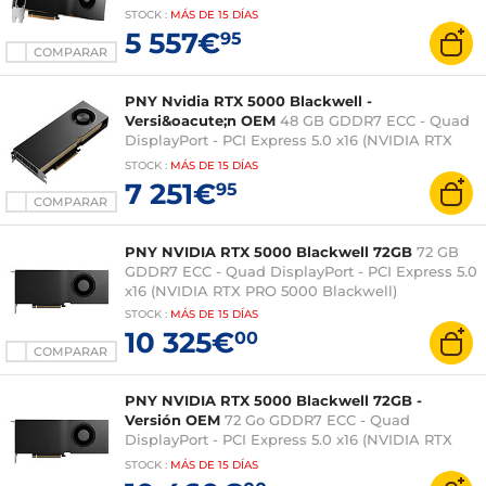
STOCK
:
MÁS DE
15 DÍAS
5 557€
95
COMPARAR
PNY Nvidia RTX 5000 Blackwell -
Versi&oacute;n OEM
48 GB GDDR7 ECC - Quad
DisplayPort - PCI Express 5.0 x16 (NVIDIA RTX
PRO 5000 Blackwell)
STOCK
:
MÁS DE
15 DÍAS
7 251€
95
COMPARAR
PNY NVIDIA RTX 5000 Blackwell 72GB
72 GB
GDDR7 ECC - Quad DisplayPort - PCI Express 5.0
x16 (NVIDIA RTX PRO 5000 Blackwell)
STOCK
:
MÁS DE
15 DÍAS
10 325€
00
COMPARAR
PNY NVIDIA RTX 5000 Blackwell 72GB -
Versión OEM
72 Go GDDR7 ECC - Quad
DisplayPort - PCI Express 5.0 x16 (NVIDIA RTX
PRO 5000 Blackwell)
STOCK
:
MÁS DE
15 DÍAS