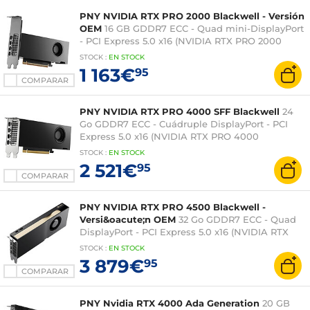
PNY NVIDIA RTX PRO 2000 Blackwell - Versión
OEM
16 GB GDDR7 ECC - Quad mini-DisplayPort
- PCI Express 5.0 x16 (NVIDIA RTX PRO 2000
Blackwell)
STOCK
:
EN STOCK
1 163€
95
COMPARAR
PNY NVIDIA RTX PRO 4000 SFF Blackwell
24
Go GDDR7 ECC - Cuádruple DisplayPort - PCI
Express 5.0 x16 (NVIDIA RTX PRO 4000
Blackwell)
STOCK
:
EN STOCK
2 521€
95
COMPARAR
PNY NVIDIA RTX PRO 4500 Blackwell -
Versi&oacute;n OEM
32 Go GDDR7 ECC - Quad
DisplayPort - PCI Express 5.0 x16 (NVIDIA RTX
PRO 4500 Blackwell)
STOCK
:
EN STOCK
3 879€
95
COMPARAR
PNY Nvidia RTX 4000 Ada Generation
20 GB