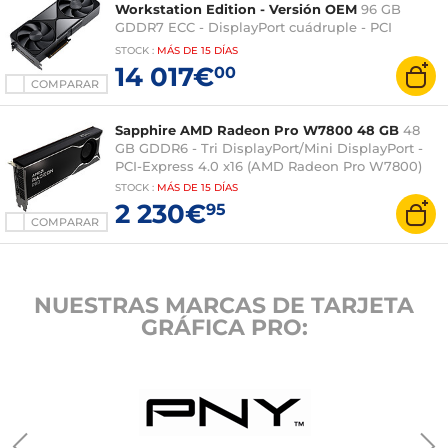
Workstation Edition - Versión OEM
96 GB
GDDR7 ECC - DisplayPort cuádruple - PCI
Express 5.0 x16 (NVIDIA RTX PRO 6000
STOCK
:
MÁS DE
15 DÍAS
Blackwell)
14 017€
00
COMPARAR
Sapphire AMD Radeon Pro W7800 48 GB
48
GB GDDR6 - Tri DisplayPort/Mini DisplayPort -
PCI-Express 4.0 x16 (AMD Radeon Pro W7800)
STOCK
:
MÁS DE
15 DÍAS
2 230€
95
COMPARAR
NUESTRAS MARCAS DE TARJETA
GRÁFICA PRO: