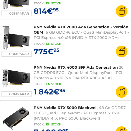
STOCK
:
EN STOCK
814€
95
COMPARAR
PNY Nvidia RTX 2000 Ada Generation - Versión
OEM
16 GB GDDR6 ECC - Quad MiniDisplayPort -
PCI Express 4.0 x16 (NVIDIA RTX 2000 ADA)
STOCK
:
EN STOCK
775€
95
COMPARAR
PNY Nvidia RTX 4000 SFF Ada Generation
20
GB GDDR6 ECC - Quad Mini DisplayPort - PCI
Express 4.0 x16 (NVIDIA RTX 4000 ADA)
STOCK
:
EN STOCK
1 842€
95
COMPARAR
PNY Nvidia RTX 5000 Blackwell
48 Go GDDR7
ECC - Quad DisplayPort - PCI Express 5.0 x16
(NVIDIA RTX PRO 5000 Blackwell)
STOCK
:
EN STOCK
95