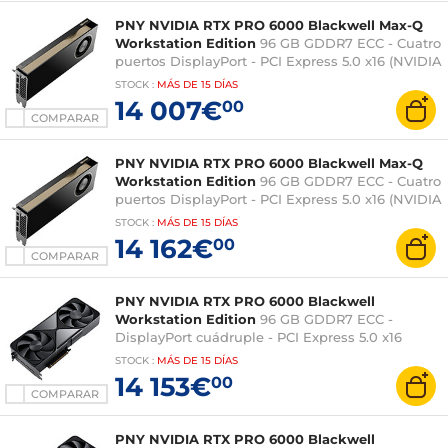
PNY NVIDIA RTX PRO 6000 Blackwell Max-Q
Workstation Edition
96 GB GDDR7 ECC - Cuatro
puertos DisplayPort - PCI Express 5.0 x16 (NVIDIA
RTX PRO 6000 Blackwell)
STOCK
:
MÁS DE
15 DÍAS
14 007€
00
COMPARAR
PNY NVIDIA RTX PRO 6000 Blackwell Max-Q
Workstation Edition
96 GB GDDR7 ECC - Cuatro
puertos DisplayPort - PCI Express 5.0 x16 (NVIDIA
RTX PRO 6000 Blackwell)
STOCK
:
MÁS DE
15 DÍAS
14 162€
00
COMPARAR
PNY NVIDIA RTX PRO 6000 Blackwell
Workstation Edition
96 GB GDDR7 ECC -
DisplayPort cuádruple - PCI Express 5.0 x16
(NVIDIA RTX PRO 6000 Blackwell)
STOCK
:
MÁS DE
15 DÍAS
14 153€
00
COMPARAR
PNY NVIDIA RTX PRO 6000 Blackwell