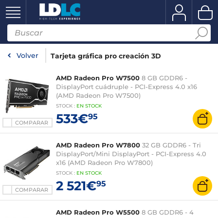
Volver
Tarjeta gráfica pro creación 3D
AMD Radeon Pro W7500
8 GB GDDR6 -
DisplayPort cuádruple - PCI-Express 4.0 x16
(AMD Radeon Pro W7500)
STOCK
:
EN STOCK
533€
95
COMPARAR
AMD Radeon Pro W7800
32 GB GDDR6 - Tri
DisplayPort/Mini DisplayPort - PCI-Express 4.0
x16 (AMD Radeon Pro W7800)
STOCK
:
EN STOCK
2 521€
95
COMPARAR
AMD Radeon Pro W5500
8 GB GDDR6 - 4