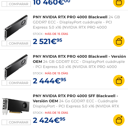
10 460€
00
COMPARAR
PNY NVIDIA RTX PRO 4000 Blackwell
24 GB
GDDR7 ECC - DisplayPort cuádruple - PCI
Express 5.0 x16 (NVIDIA RTX PRO 4000
Blackwell)
STOCK
:
MÁS DE
15 DÍAS
2 521€
95
COMPARAR
PNY NVIDIA RTX PRO 4000 Blackwell - Versión
OEM
24 GB GDDR7 ECC - DisplayPort cuádruple
- PCI Express 5.0 x16 (NVIDIA RTX PRO 4000
Blackwell)
STOCK
:
MÁS DE
15 DÍAS
2 444€
95
COMPARAR
PNY NVIDIA RTX PRO 4000 SFF Blackwell -
Versión OEM
24 Go GDDR7 ECC - Cuádruple
DisplayPort - PCI Express 5.0 x16 (NVIDIA RTX
PRO 4000 Blackwell)
STOCK
:
MÁS DE
15 DÍAS
2 424€
95
COMPARAR