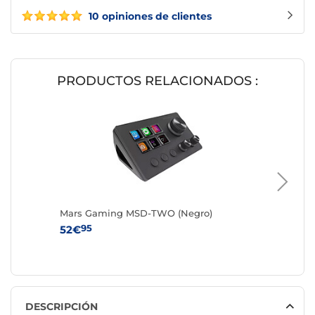
10 opiniones de clientes
PRODUCTOS RELACIONADOS :
Mars Gaming MSD-TWO (Negro)
Mars Ga
MSD-ON
95
52€
95
71€
DESCRIPCIÓN