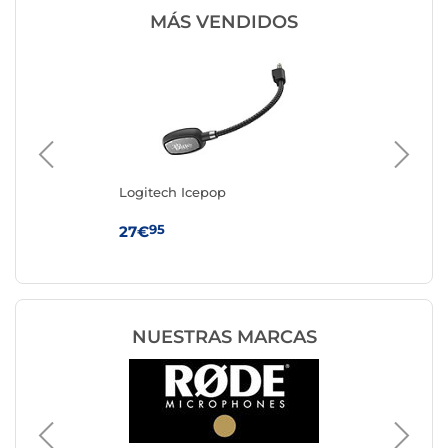
MÁS VENDIDOS
Logitech Icepop
Ma
95
27€
33
NUESTRAS MARCAS
Micrófo