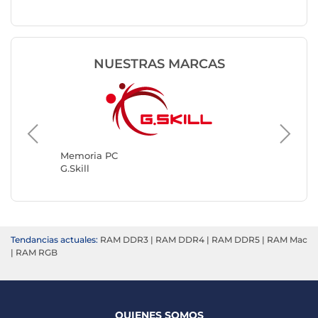
NUESTRAS MARCAS
Memori
Kingsto
Memoria PC
G.Skill
Tendancias actuales:
RAM DDR3
|
RAM DDR4
|
RAM DDR5
|
RAM Mac
|
RAM RGB
QUIENES SOMOS