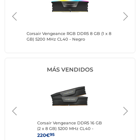
x 8 GB)
Corsair Vengeance RGB DDR5 8 GB (1 x 8
Kingsto
GB) 5200 MHz CL40 - Negro
5200 M
MÁS VENDIDOS
 16
Corsair Vengeance DDR5 16 GB
Kin
(2 x 8 GB) 5200 MHz CL40 -
8 
Negro
95
220€
24