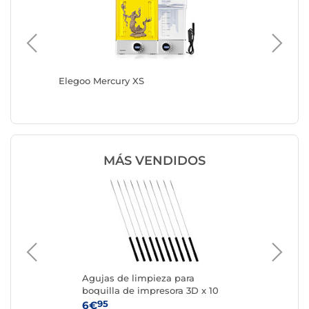
 de
Elegoo Mercury XS
Zimple 
Tempera
MÁS VENDIDOS
Agujas de limpieza para
Spr
boquilla de impresora 3D x 10
95
6€
21