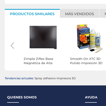
PRODUCTOS SIMILARES
MÁS VENDIDOS
pieza para
Zimple Ziflex Base
Smooth-On XTC 3D
mpresora
Magnética de Alta
Pulido impresión 3D
Temperatura 305 x 215
mm
Tendancias actuales:
Spray adhesivo impresora 3D
QUIENES SOMOS
AYUDA