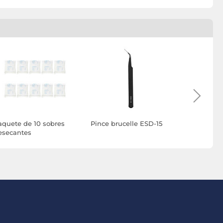
aquete de 10 sobres
Pince brucelle ESD-15
Modifi3D 
esecantes
de acaba