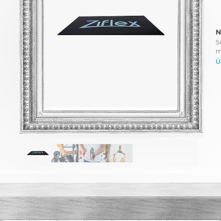
N
S
m
Ú