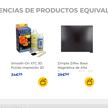
ENCIAS DE PRODUCTOS EQUIVAL
Smooth-On XTC 3D
Zimple Ziflex Base
Pulido impresión 3D
Magnética de Alta
Temperatura 305 x 215
25
50
34€
29€
mm