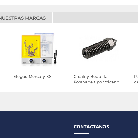
NUESTRAS MARCAS
Elegoo Mercury XS
Creality Boquilla
P
Forshape tipo Volcano
d
M6 en Acero Templado
de 0,4 mm
CONTACTANOS