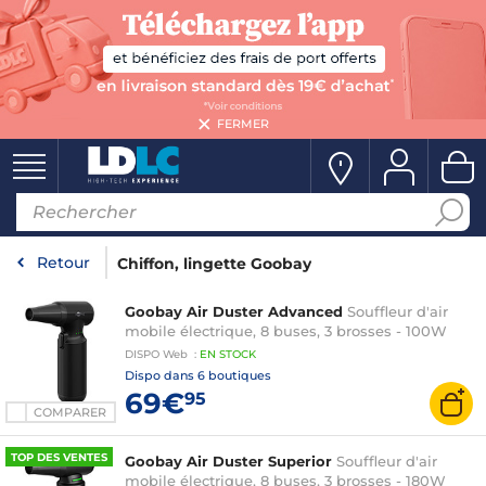
FERMER
Retour
Chiffon, lingette Goobay
Goobay Air Duster Advanced
Souffleur d'air
mobile électrique, 8 buses, 3 brosses - 100W
DISPO
Web
:
EN
STOCK
Dispo dans
6 boutiques
69€
95
COMPARER
TOP DES VENTES
Goobay Air Duster Superior
Souffleur d'air
mobile électrique, 8 buses, 3 brosses - 180W