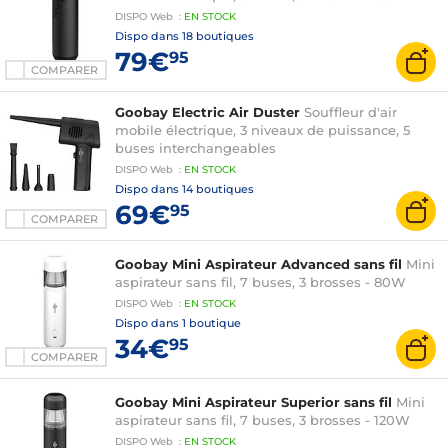
DISPO
Web
:
EN
STOCK
Dispo dans
18 boutiques
79€
95
COMPARER
Goobay Electric Air Duster
Souffleur d'air
mobile électrique, 3 niveaux de puissance, 5
buses interchangeables
DISPO
Web
:
EN
STOCK
Dispo dans
14 boutiques
69€
95
COMPARER
Goobay Mini Aspirateur Advanced sans fil
Mini
aspirateur sans fil, 7 buses, 3 brosses - 80W
DISPO
Web
:
EN
STOCK
Dispo dans
1 boutique
34€
95
COMPARER
Goobay Mini Aspirateur Superior sans fil
Mini
aspirateur sans fil, 7 buses, 3 brosses - 120W
DISPO
Web
:
EN
STOCK