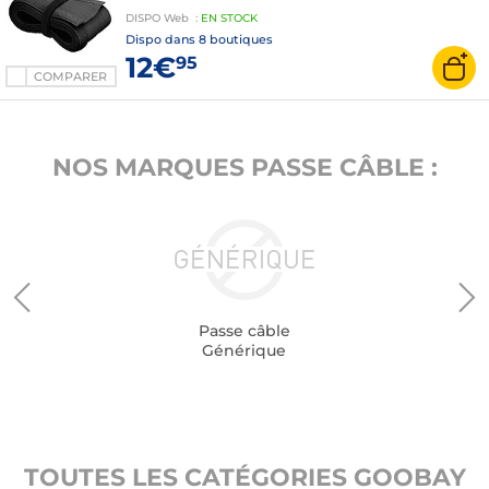
DISPO
Web
:
EN
STOCK
Dispo dans
8 boutiques
12€
95
COMPARER
NOS MARQUES PASSE CÂBLE :
Passe câble
Générique
TOUTES LES CATÉGORIES GOOBAY