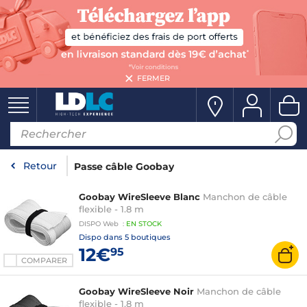
FERMER
Retour
Passe câble Goobay
Goobay WireSleeve Blanc
Manchon de câble
flexible - 1.8 m
DISPO
Web
:
EN
STOCK
Dispo dans
5 boutiques
12€
95
COMPARER
Goobay WireSleeve Noir
Manchon de câble
flexible - 1.8 m