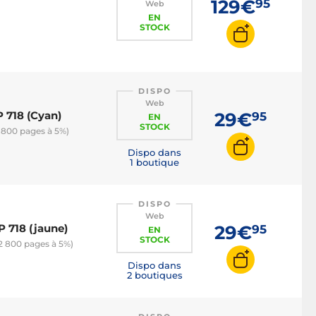
129€
95
Web
EN
STOCK
DISPO
Web
 718 (Cyan)
29€
95
EN
STOCK
 800 pages à 5%)
Dispo dans
1 boutique
DISPO
Web
 718 (jaune)
29€
95
EN
STOCK
2 800 pages à 5%)
Dispo dans
2 boutiques