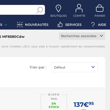
BOUTIQUES
COMPTE
PANIER
S
NOUVEAUTÉS
SERVICES
AIDE
Recherches associées
YS MF8580Cdw
Toner constructeur
 votre modèle, LDLC vous aide à trouver rapidement les consommables
Toner noir
Toner magenta
Toner jaune
Trier par :
Défaut
Toner cyan
DISPO
Web
137€
95
EN
STOCK