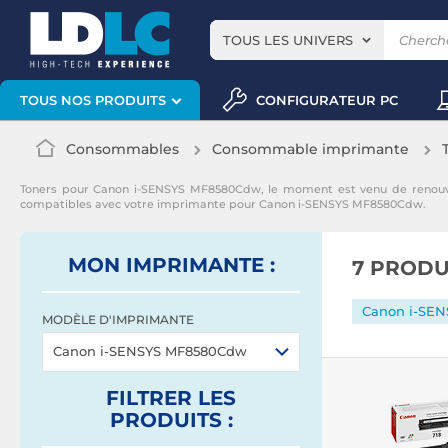
TOUS LES UNIVERS
CONFIGURATEUR PC
TOUS NOS PRODUITS
Consommables
Consommable imprimante
Toners pour Canon i-SENSYS MF8580Cdw, le moment est venu de renouv
compatibles avec votre imprimante pour Canon i-SENSYS MF8580Cdw.
MON IMPRIMANTE :
7 PRODU
Canon i-SE
MODÈLE D'IMPRIMANTE
Canon i-SENSYS MF8580Cdw
FILTRER
LES
PRODUITS
: