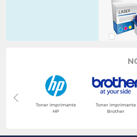
N
rimante
on
Toner imprimante
Toner imprimante
HP
Brother