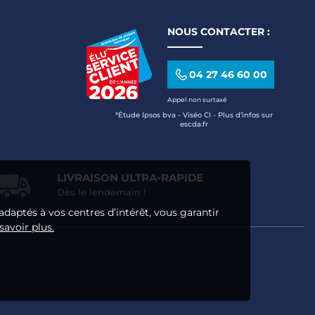
NOUS CONTACTER :
04 27 46 60 00
Appel non surtaxé
*Étude Ipsos bva - Viséo CI - Plus d’infos sur
escda.fr
LIVRAISON ULTRA-RAPIDE
Dès le lendemain !
adaptés à vos centres d’intérêt, vous garantir
savoir plus.