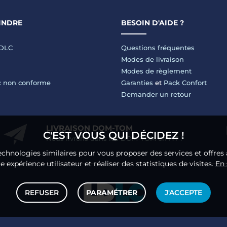
INDRE
BESOIN D'AIDE ?
LDLC
Questions fréquentes
Modes de livraison
Modes de règlement
 : non conforme
Garanties
et
Pack Confort
Demander un retour
LIVRAISON DOM-TOM
C'EST VOUS QUI DÉCIDEZ !
Nous livrons dans les DOM-TOM en HT !
echnologies similaires pour vous proposer des services et offres 
 expérience utilisateur et réaliser des statistiques de visites.
En 
REFUSER
PARAMÉTRER
J'ACCEPTE