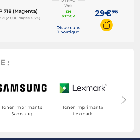
DISPO
Web
P 718 (Magenta)
29€
95
EN
STOCK
M (2 800 pages à 5%)
Dispo dans
1 boutique
 :
Toner 
Toner imprimante
Toner imprimante
Samsung
Lexmark