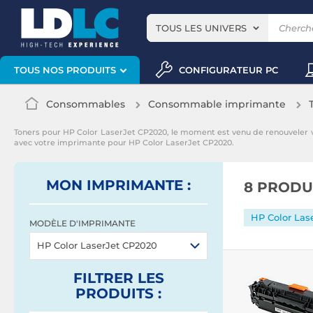
TOUS LES UNIVERS
CONFIGURATEUR PC
TOUS NOS PRODUITS
Consommables
Consommable imprimante
Toners pour HP Color LaserJet CP2020, le moment est venu de renouveler
avec votre imprimante pour HP Color LaserJet CP2020.
MON IMPRIMANTE :
8 PRODU
HP Color Las
MODÈLE D'IMPRIMANTE
HP Color LaserJet CP2020
FILTRER
LES
PRODUITS
: