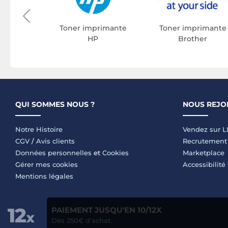
on
Toner imprimante
Toner imprimante
HP
Brother
QUI SOMMES NOUS ?
NOUS REJO
Notre Histoire
Vendez sur 
CGV
/
Avis clients
Recrutement
Données personnelles
et
Cookies
Marketplace
Gérer mes cookies
Accessibilité
Mentions légales
PAIEMENT JUSQU'EN 10/12X
Dès 250€ d'achat.