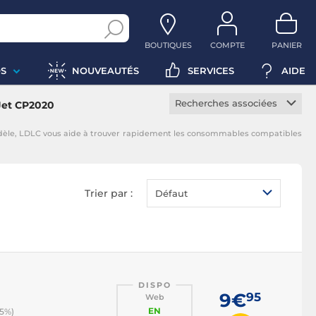
BOUTIQUES
COMPTE
PANIER
S
NOUVEAUTÉS
SERVICES
AIDE
Recherches associées
Jet CP2020
Toner constructeur
odèle, LDLC vous aide à trouver rapidement les consommables compatibles
Toner noir
Toner magenta
Toner jaune
Trier par :
Défaut
Toner cyan
DISPO
9€
95
Web
EN
 5%)