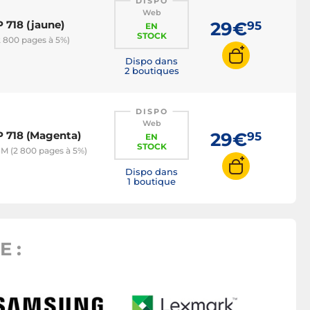
DISPO
Web
 718 (jaune)
29€
95
EN
STOCK
 800 pages à 5%)
Dispo dans
2 boutiques
DISPO
Web
 718 (Magenta)
29€
95
EN
STOCK
M (2 800 pages à 5%)
Dispo dans
1 boutique
 :
Toner 