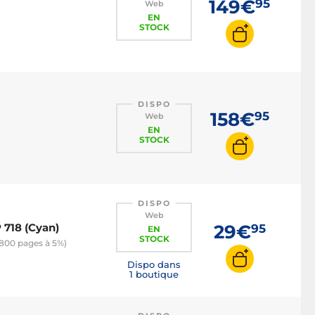
149€
95
Web
EN
STOCK
DISPO
158€
95
Web
EN
STOCK
DISPO
Web
 718 (Cyan)
29€
95
EN
STOCK
800 pages à 5%)
Dispo dans
1 boutique