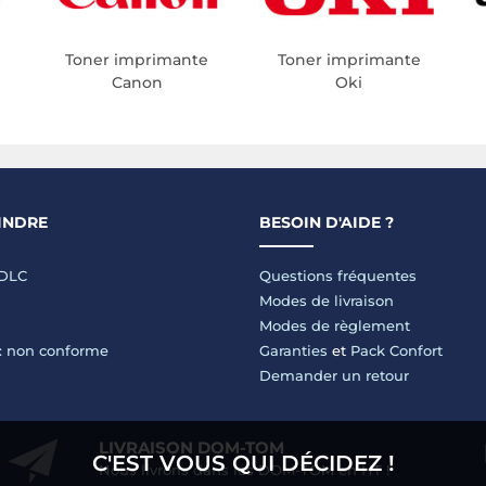
Toner imprimante
Toner imprimante
Canon
Oki
INDRE
BESOIN D'AIDE ?
LDLC
Questions fréquentes
Modes de livraison
Modes de règlement
 : non conforme
Garanties
et
Pack Confort
Demander un retour
LIVRAISON DOM-TOM
C'EST VOUS QUI DÉCIDEZ !
Nous livrons dans les DOM-TOM en HT !