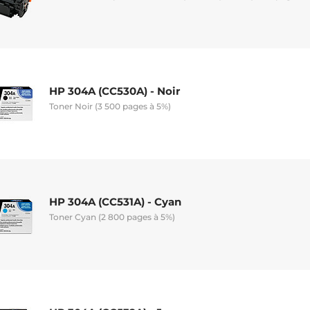
HP 304A (CC530A) - Noir
Toner Noir (3 500 pages à 5%)
HP 304A (CC531A) - Cyan
Toner Cyan (2 800 pages à 5%)