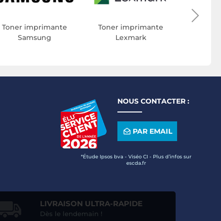
Toner imprimante
Toner imprimante
Samsung
Lexmark
NOUS CONTACTER :
PAR EMAIL
*Étude Ipsos bva - Viséo CI - Plus d’infos sur
escda.fr
LIVRAISON ULTRA-RAPIDE
Dès le lendemain !