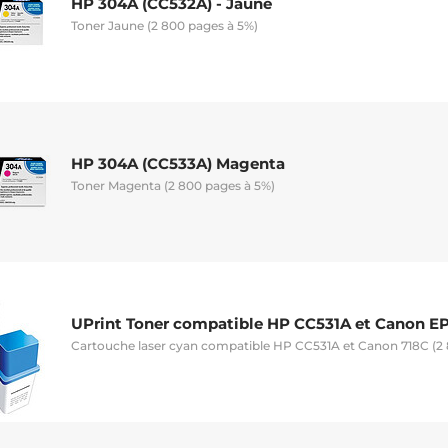
HP 304A (CC532A) - Jaune
Toner Jaune (2 800 pages à 5%)
HP 304A (CC533A) Magenta
Toner Magenta (2 800 pages à 5%)
UPrint Toner compatible HP CC531A et Canon EP
Cartouche laser cyan compatible HP CC531A et Canon 718C (2 