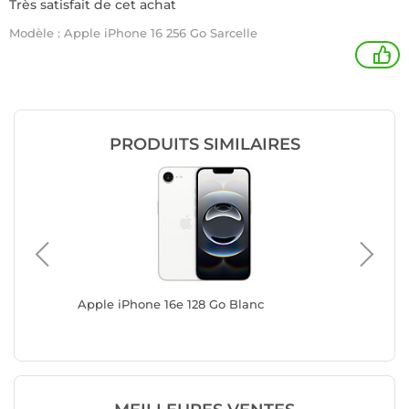
Très satisfait de cet achat
Modèle : Apple iPhone 16 256 Go Sarcelle
+
PRODUITS SIMILAIRES
Apple iPhone 16e 128 Go Blanc
Apple iP