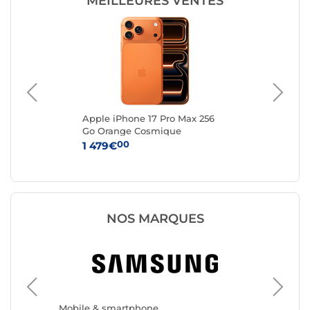
MEILLEURES VENTES
m
Apple iPhone 17 Pro Max 256
App
2
Go Orange Cosmique
Ar
00
1 479€
1 
NOS MARQUES
Mobile 
Apple
Mobile & smartphone