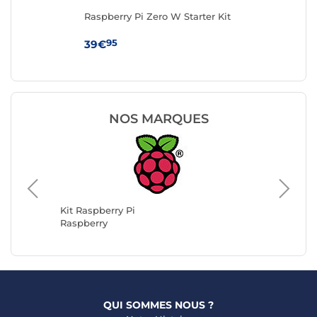
Raspberry Pi Zero W Starter Kit
Ras
95
39€
99
NOS MARQUES
Kit Rasp
Hutopi
Kit Raspberry Pi
Raspberry
QUI SOMMES NOUS ?