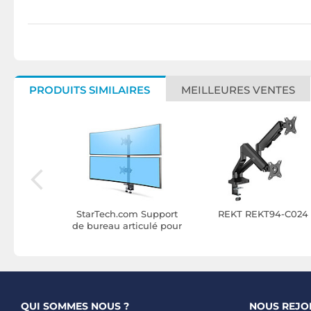
PRODUITS SIMILAIRES
MEILLEURES VENTES
94-C012
StarTech.com Support
REKT REKT94-C024
de bureau articulé pour
2 écrans LCD empilés
verticalement jusqu'à
49" (32/9)
QUI SOMMES NOUS ?
NOUS REJO