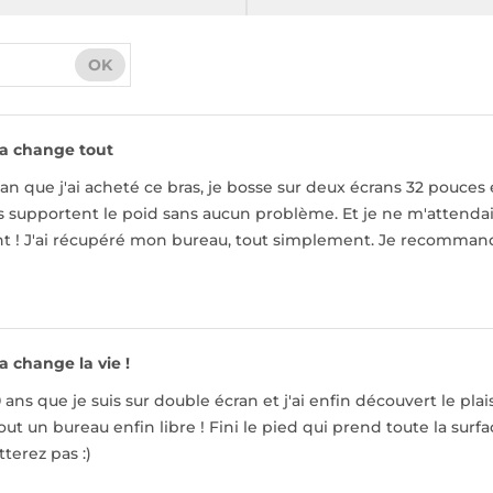
OK
a change tout
n an que j'ai acheté ce bras, je bosse sur deux écrans 32 pouces
 ils supportent le poid sans aucun problème. Et je ne m'attenda
 ! J'ai récupéré mon bureau, tout simplement. Je recomma
a change la vie !
10 ans que je suis sur double écran et j'ai enfin découvert le p
out un bureau enfin libre ! Fini le pied qui prend toute la surf
terez pas :)