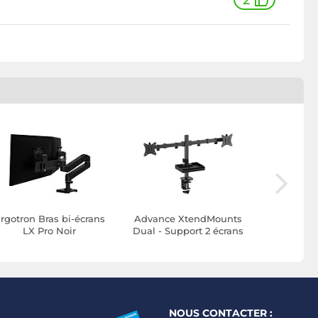
2
rgotron Bras bi-écrans
Advance XtendMounts
AOC
LX Pro Noir
Dual - Support 2 écrans
NOUS CONTACTER :