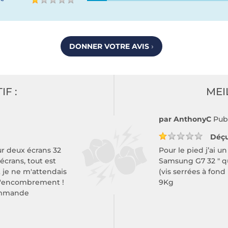
DONNER VOTRE AVIS
›
IF :
MEI
par AnthonyC
Pub
Déç
sur deux écrans 32
Pour le pied j’ai u
écrans, tout est
Samsung G7 32 " qui
t je ne m'attendais
(vis serrées à fond 
 d'encombrement !
9Kg
commande