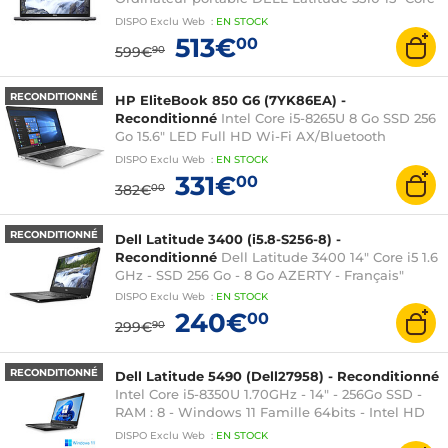
i5 1,7 GHz - SSD 512 Go - 16 Go AZERTY - Français
DISPO
Exclu Web
:
EN
STOCK
Windows 11 pro
513€
00
599€
90
RECONDITIONNÉ
HP EliteBook 850 G6 (7YK86EA) -
Reconditionné
Intel Core i5-8265U 8 Go SSD 256
Go 15.6" LED Full HD Wi-Fi AX/Bluetooth
Webcam Windows 10 Professionnel 64 bits
DISPO
Exclu Web
:
EN
STOCK
331€
00
382€
00
RECONDITIONNÉ
Dell Latitude 3400 (i5.8-S256-8) -
Reconditionné
Dell Latitude 3400 14" Core i5 1.6
GHz - SSD 256 Go - 8 Go AZERTY - Français"
DISPO
Exclu Web
:
EN
STOCK
240€
00
299€
90
RECONDITIONNÉ
Dell Latitude 5490 (Dell27958) - Reconditionné
Intel Core i5-8350U 1.70GHz - 14" - 256Go SSD -
RAM : 8 - Windows 11 Famille 64bits - Intel HD
Graphics 620 (intégré au processeur)
DISPO
Exclu Web
:
EN
STOCK