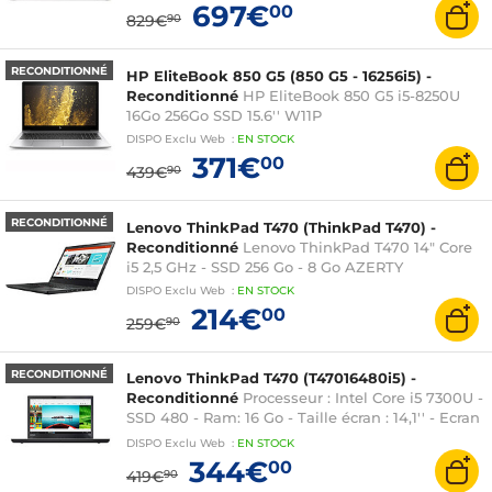
697€
00
829€
90
RECONDITIONNÉ
HP EliteBook 850 G5 (850 G5 - 16256i5) -
Reconditionné
HP EliteBook 850 G5 i5-8250U
16Go 256Go SSD 15.6'' W11P
DISPO
Exclu Web
:
EN
STOCK
371€
00
439€
90
RECONDITIONNÉ
Lenovo ThinkPad T470 (ThinkPad T470) -
Reconditionné
Lenovo ThinkPad T470 14" Core
i5 2,5 GHz - SSD 256 Go - 8 Go AZERTY
DISPO
Exclu Web
:
EN
STOCK
214€
00
259€
90
RECONDITIONNÉ
Lenovo ThinkPad T470 (T47016480i5) -
Reconditionné
Processeur : Intel Core i5 7300U -
SSD 480 - Ram: 16 Go - Taille écran : 14,1'' - Ecran
tactile : non - Webcam : oui - Système
DISPO
Exclu Web
:
EN
STOCK
d'exploitation : Windows 10 - AZERTY
344€
00
419€
90