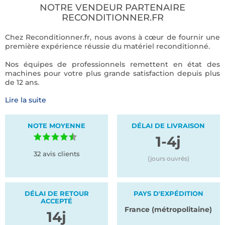
NOTRE VENDEUR PARTENAIRE
RECONDITIONNER.FR
Chez Reconditionner.fr, nous avons à cœur de fournir une
première expérience réussie du matériel reconditionné.
Nos équipes de professionnels remettent en état des
machines pour votre plus grande satisfaction depuis plus
de 12 ans.
Lire la suite
Acheter chez Reconditionner.fr, c'est la garantie d'un
produit écologique, économique et répondant
parfaitement à votre utilisation quotidienne.
NOTE MOYENNE
DÉLAI DE LIVRAISON
N'hésitez pas à nous contacter au 01.58.42.32.24 pour toute
1-4j
demande.
32 avis clients
(jours ouvrés)
DÉLAI DE RETOUR
PAYS D'EXPÉDITION
ACCEPTÉ
France (métropolitaine)
14j