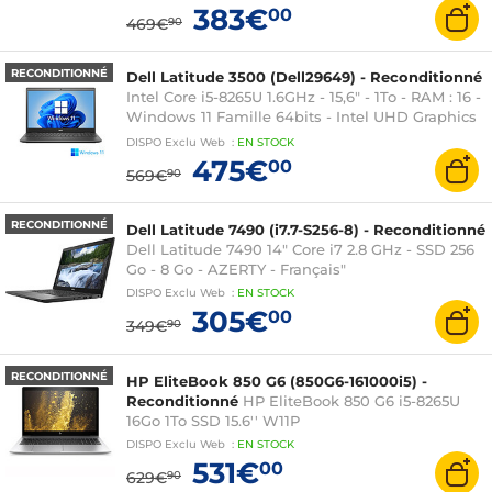
Windows 11 pro
383€
00
469€
90
RECONDITIONNÉ
Dell Latitude 3500 (Dell29649) - Reconditionné
Intel Core i5-8265U 1.6GHz - 15,6" - 1To - RAM : 16 -
Windows 11 Famille 64bits - Intel UHD Graphics
620 (intégré au processeur)
DISPO
Exclu Web
:
EN
STOCK
475€
00
569€
90
RECONDITIONNÉ
Dell Latitude 7490 (i7.7-S256-8) - Reconditionné
Dell Latitude 7490 14" Core i7 2.8 GHz - SSD 256
Go - 8 Go - AZERTY - Français"
DISPO
Exclu Web
:
EN
STOCK
305€
00
349€
90
RECONDITIONNÉ
HP EliteBook 850 G6 (850G6-161000i5) -
Reconditionné
HP EliteBook 850 G6 i5-8265U
16Go 1To SSD 15.6'' W11P
DISPO
Exclu Web
:
EN
STOCK
531€
00
629€
90