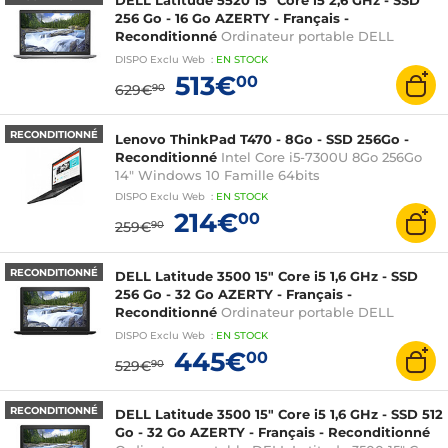
DELL Latitude 5520 15" Core i5 2,6 GHz - SSD
256 Go - 16 Go AZERTY - Français -
Reconditionné
Ordinateur portable DELL
Latitude 5520 15" Core i5 2,6 GHz - SSD 256 Go - 16
DISPO
Exclu Web
:
EN
STOCK
Go AZERTY - Français Windows 11 Pro
513€
00
629€
90
RECONDITIONNÉ
Lenovo ThinkPad T470 - 8Go - SSD 256Go -
Reconditionné
Intel Core i5-7300U 8Go 256Go
14" Windows 10 Famille 64bits
DISPO
Exclu Web
:
EN
STOCK
214€
00
259€
90
RECONDITIONNÉ
DELL Latitude 3500 15" Core i5 1,6 GHz - SSD
256 Go - 32 Go AZERTY - Français -
Reconditionné
Ordinateur portable DELL
Latitude 3500 15" Core i5 1,6 GHz - SSD 256 Go -
DISPO
Exclu Web
:
EN
STOCK
32 Go AZERTY - Français Windows 11 Pro
445€
00
529€
90
RECONDITIONNÉ
DELL Latitude 3500 15" Core i5 1,6 GHz - SSD 512
Go - 32 Go AZERTY - Français - Reconditionné