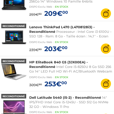
256Go 14" Windows 10 Famille 64bits
DISPO
Exclu Web
:
EN
STOCK
209€
00
259€
90
RECONDITIONNÉ
Lenovo ThinkPad L470 (L4708128i3) -
Reconditionné
Processeur : Intel Core i3 6100U -
SSD 128 - Ram: 8 Go - Taille écran : 14,1'' - Ecran
tactile : non - Webcam : oui - Système
DISPO
Exclu Web
:
EN
STOCK
d'exploitation : Windows 10 - AZERTY
203€
00
239€
90
RECONDITIONNÉ
HP EliteBook 840 G5 (3JX00EA) -
Reconditionné
Intel Core i5-8250U 8 Go SSD 256
Go 14" LED Full HD Wi-Fi AC/Bluetooth Webcam
Windows 10 Professionnel 64 bits
DISPO
Exclu Web
:
EN
STOCK
253€
00
309€
90
RECONDITIONNÉ
Dell Latitude 5440 (i5-2) - Reconditionné
14"
IPS/FHD Intel Core i5-1245U - SSD 512 Go NVMe
32 GO - Windows 11 Pro
DISPO
Exclu Web
:
EN
STOCK