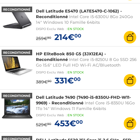
RECONDITIONNÉ
Dell Latitude E5470 (LATE5470-C-1062) -
Reconditionné
Intel Core i5-6300U 8Go 240Go
14" Windows 10 Famille 64bits
DISPO
Exclu Web
:
EN
STOCK
214€
00
259€
90
RECONDITIONNÉ
HP EliteBook 850 G5 (3JX12EA) -
Reconditionné
Intel Core i5-8250U 8 Go SSD 256
Go 15.6" LED Full HD Wi-Fi AC/Bluetooth
Webcam Windows 10 Professionnel 64 bits
DISPO
Exclu Web
:
EN
STOCK
331€
00
389€
90
RECONDITIONNÉ
Dell Latitude 7490 (7490-i5-8350U-FHD-W11-
9969) - Reconditionné
Intel Core i5-8350U 16Go
1To 14" Windows 11 Famille 64bits
DISPO
Exclu Web
:
EN
STOCK
453€
00
529€
90
RECONDITIONNÉ