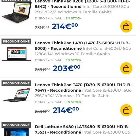
Lenovo ThinkPad X280 (X280-i3-8130U-HD-B-
9542) - Reconditionné
Intel Core i3-8130U 8Go
256Go 12,5" Windows 11 Famille 64bits
DISPO
Exclu Web
:
EN
STOCK
214€
00
231€
00
RECONDITIONNÉ
Lenovo ThinkPad L470 (L470-i3-6006U-HD-B-
9003) - Reconditionné
Intel Core i3-6006U 8Go
128Go 14" Windows 10 Famille 64bits
DISPO
Exclu Web
:
EN
STOCK
203€
00
239€
90
RECONDITIONNÉ
Lenovo ThinkPad T470 (T470-i5-6300U-FHD-B-
7647) - Reconditionné
Intel Core i5-6300U 16Go
256Go 14" Windows 10 Famille 64bits
DISPO
Exclu Web
:
EN
STOCK
214€
00
259€
90
RECONDITIONNÉ
Dell Latitude 5480 (LAT5480-i5-6300U-HD-B-
7553) - Reconditionné
Intel Core i5-6300U 8Go