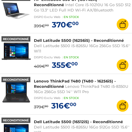
Reconditionné
Intel Core i5-10210U 16 Go SSD 512
Go 13.3" LED Full HD Wi-Fi AX/Bluetooth
Webcam Windows 10 Professionnel 64 bits
DISPO
Exclu Web
:
EN
STOCK
370€
00
399€
00
RECONDITIONNÉ
Dell Latitude 5500 (16256i5) - Reconditionné
Dell Latitude 5500 i5-8265U 16Go 256Go SSD 15.6''
W11
DISPO
Exclu Web
:
EN
STOCK
355€
00
409€
90
RECONDITIONNÉ
Lenovo ThinkPad T480 (T480 - 16256i5) -
Reconditionné
Lenovo ThinkPad T480 i5-8350U
16Go 256Go SSD 14'' W11 Pro
DISPO
Exclu Web
:
EN
STOCK
316€
00
379€
90
RECONDITIONNÉ
Dell Latitude 5500 (16512i5) - Reconditionné
Dell Latitude 5500 i5-8265U 16Go 512Go SSD 15.6''