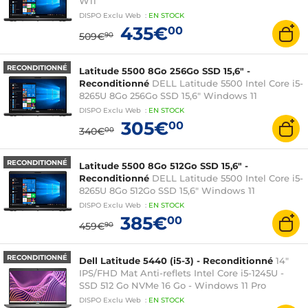
W11
DISPO
Exclu Web
:
EN
STOCK
435€
00
509€
90
RECONDITIONNÉ
Latitude 5500 8Go 256Go SSD 15,6" -
Reconditionné
DELL Latitude 5500 Intel Core i5-
8265U 8Go 256Go SSD 15,6" Windows 11
DISPO
Exclu Web
:
EN
STOCK
305€
00
340€
00
RECONDITIONNÉ
Latitude 5500 8Go 512Go SSD 15,6" -
Reconditionné
DELL Latitude 5500 Intel Core i5-
8265U 8Go 512Go SSD 15,6" Windows 11
DISPO
Exclu Web
:
EN
STOCK
385€
00
459€
90
RECONDITIONNÉ
Dell Latitude 5440 (i5-3) - Reconditionné
14"
IPS/FHD Mat Anti-reflets Intel Core i5-1245U -
SSD 512 Go NVMe 16 Go - Windows 11 Pro
DISPO
Exclu Web
:
EN
STOCK