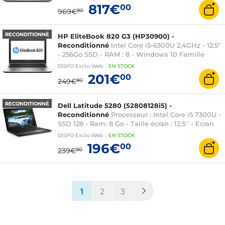
817€
00
969€
90
RECONDITIONNÉ
HP EliteBook 820 G3 (HP30900) -
Reconditionné
Intel Core i5-6300U 2,4GHz - 12,5"
- 256Go SSD - RAM : 8 - Windows 10 Famille
64bits - Intel HD Graphics 520 (intégré au
DISPO
Exclu Web
:
EN
STOCK
processeur)
201€
00
249€
90
RECONDITIONNÉ
Dell Latitude 5280 (52808128i5) -
Reconditionné
Processeur : Intel Core i5 7300U -
SSD 128 - Ram: 8 Go - Taille écran : 12,5'' - Ecran
tactile : non - Webcam : oui - Système
DISPO
Exclu Web
:
EN
STOCK
d'exploitation : Windows 10 - AZERTY
196€
00
239€
90
(current)
1
2
3