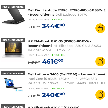
RECONDITIONNÉ
Dell Dell Latitude E7470 (E7470-16Go-512SSD-i5)
- Reconditionné
Dell Latitude E7470
DISPO
Exclu Web
:
EN
STOCK
344€
00
389€
90
RECONDITIONNÉ
HP EliteBook 850 G6 (850G6-16512i5) -
Reconditionné
HP EliteBook 850 G6 i5-8265U
16Go 512Go SSD 15.6'' W11P
DISPO
Exclu Web
:
EN
STOCK
461€
00
549€
90
RECONDITIONNÉ
Dell Latitude 3400 (Dell29196) - Reconditionné
Intel Core i5-8365U 1.6GHz - 14" - 256Go SSD -
RAM : 8 - Windows 11 Famille 64bits - Intel UHD
Graphics
DISPO
Exclu Web
:
EN
STOCK
240€
00
289€
90
RECONDITIONNÉ
HP EliteBook 830 G7 (1J5Y4EA) -