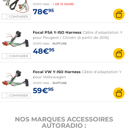
DISPO
Web
:
+ DE
15 JOURS
78€
95
COMPARER
Focal PSA Y-ISO Harness
Câble d'adaptation Y
pour Peugeot / Citroën (à partir de 2016)
DISPO
Web
:
RUPTURE
48€
95
COMPARER
Focal VW Y-ISO Harness
Câble d'adaptation Y
pour Volkswagen
DISPO
Web
:
RUPTURE
59€
95
COMPARER
NOS MARQUES ACCESSOIRES
AUTORADIO :