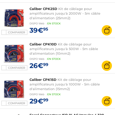
Caliber CPK25D
Kit de câblage pour
amplificateurs jusqu'à 2000W - 5m câble
d'alimentation (25mm2)
DISPO
Web
:
EN
STOCK
39€
95
COMPARER
Caliber CPK10D
Kit de câblage pour
amplificateurs jusqu'à 500W - 5m câble
d'alimentation (10mm2)
DISPO
Web
:
EN
STOCK
26€
99
COMPARER
Caliber CPK15D
Kit de câblage pour
amplificateurs jusqu'à 1000W - 5m câble
d'alimentation (15mm2)
DISPO
Web
:
EN
STOCK
29€
99
COMPARER