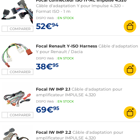
Focal Connecteur ISO IY-AC Impulse 4.320
Câble d'adaptation Y pour Impulse 4.320 -
Format ISO - 1 m
DISPO
Web
:
EN
STOCK
52€
94
COMPARER
Focal Renault Y-ISO Harness
Câble d'adaptation
Y pour Renault / Dacia
DISPO
Web
:
EN
STOCK
38€
95
COMPARER
Focal IW IMP 2.1
Câble d'adaptation pour
amplificateur IMPULSE 4.320
DISPO
Web
:
EN
STOCK
69€
95
COMPARER
Focal IW IMP 2.2
Câble d'adaptation pour
amplificateur IMPULSE 4.320