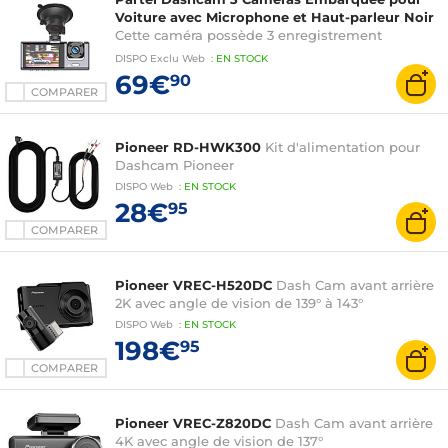
Voiture avec Microphone et Haut-parleur Noir
Cette caméra possède 3 enregistrement
simultané : avant, intérieur et arrière
DISPO
Exclu Web
:
EN
STOCK
69€
90
COMPARER
Pioneer RD-HWK300
Kit d'alimentation pour
Dashcam Pioneer
DISPO
Web
:
EN
STOCK
28€
95
COMPARER
Pioneer VREC-H520DC
Dash Cam avant arrière
2K avec angle de vision de 139° à 143°
DISPO
Web
:
EN
STOCK
198€
95
COMPARER
Pioneer VREC-Z820DC
Dash Cam avant arrière
4K avec angle de vision de 137°