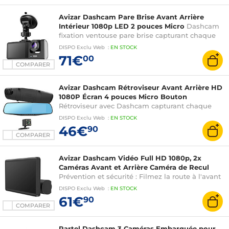
Avizar Dashcam Pare Brise Avant Arrière
Intérieur 1080p LED 2 pouces Micro
Dashcam
fixation ventouse pare brise capturant chaque
instant de votre conduite avec une clarté Full HD
DISPO
Exclu Web
:
EN
STOCK
1080P
71€
00
COMPARER
Avizar Dashcam Rétroviseur Avant Arrière HD
1080P Écran 4 pouces Micro Bouton
Rétroviseur avec Dashcam capturant chaque
instant de votre conduite avec une clarté Full HD
DISPO
Exclu Web
:
EN
STOCK
1080P
46€
90
COMPARER
Avizar Dashcam Vidéo Full HD 1080p, 2x
Caméras Avant et Arrière Caméra de Recul
Prévention et sécurité : Filmez la route à l'avant
comme à l'arrière pendant vos trajets
DISPO
Exclu Web
:
EN
STOCK
61€
90
COMPARER
Partel Dashcam 3 Caméras Embarquée pour