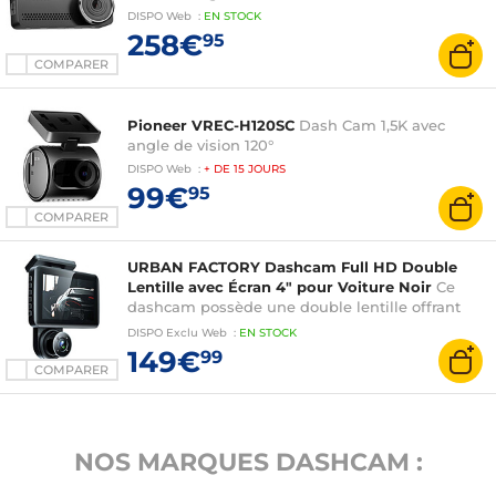
DISPO
Web
:
EN
STOCK
258€
95
COMPARER
Pioneer VREC-H120SC
Dash Cam 1,5K avec
angle de vision 120°
DISPO
Web
:
+ DE
15 JOURS
99€
95
COMPARER
URBAN FACTORY Dashcam Full HD Double
Lentille avec Écran 4" pour Voiture Noir
Ce
dashcam possède une double lentille offrant
une couverture étendue de la route
DISPO
Exclu Web
:
EN
STOCK
149€
99
COMPARER
NOS MARQUES DASHCAM :