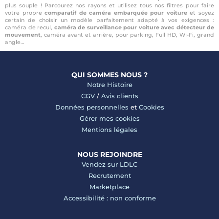
plus souple ! Parcourez nos rayons et utilisez tous nos filtres pour faire
votre propre
comparatif
de caméra embarquée pour voiture
et soyez
certain de choisir un modèle parfaitement adapté à vos exigences :
caméra de recul,
caméra de surveillance pour voiture avec détecteur de
mouvement
, caméra avant et arrière, pour parking, Full HD, Wi-Fi, grand
angle…
QUI SOMMES NOUS ?
Notre Histoire
CGV
/
Avis clients
Données personnelles
et
Cookies
Gérer mes cookies
Mentions légales
NOUS REJOINDRE
Vendez sur LDLC
Recrutement
Marketplace
Accessibilité : non conforme