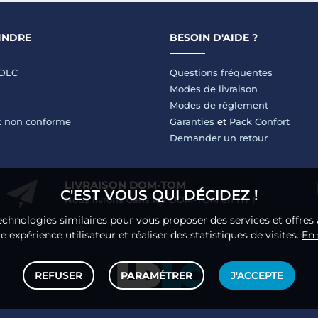
INDRE
BESOIN D'AIDE ?
LDLC
Questions fréquentes
Modes de livraison
Modes de règlement
 : non conforme
Garanties
et
Pack Confort
Demander un retour
LIVRAISON DOM-TOM
C'EST VOUS QUI DÉCIDEZ !
Nous livrons dans les DOM-TOM en HT !
echnologies similaires pour vous proposer des services et offres 
 expérience utilisateur et réaliser des statistiques de visites.
En 
REFUSER
PARAMÉTRER
J'ACCEPTE