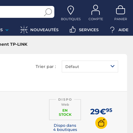
BOUTIQUES
COMPTE
PANIER
S
NOUVEAUTÉS
SERVICES
AIDE
ent TP-LINK
Trier par :
Défaut
DISPO
Web
29€
95
EN
STOCK
Dispo dans
4 boutiques