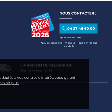
NOUS CONTACTER :
04 27 46 60 00
Appel non surtaxé
*Étude Ipsos bva - Viséo CI - Plus d’infos sur
escda.fr
LIVRAISON ULTRA-RAPIDE
Dès le lendemain !
adaptés à vos centres d’intérêt, vous garantir
savoir plus.