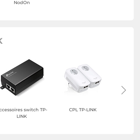
NodOn
K
Cam
surveill
ccessoires switch TP-
CPL TP-LINK
LINK