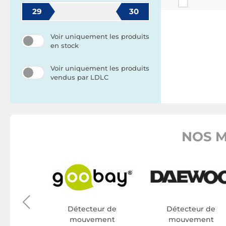
29
30
Voir uniquement les produits
en stock
Voir uniquement les produits
vendus par LDLC
NOS M
TIC IP
ur de
ment
Détecteur de
Détecteur de
ic Ip
mouvement
mouvement