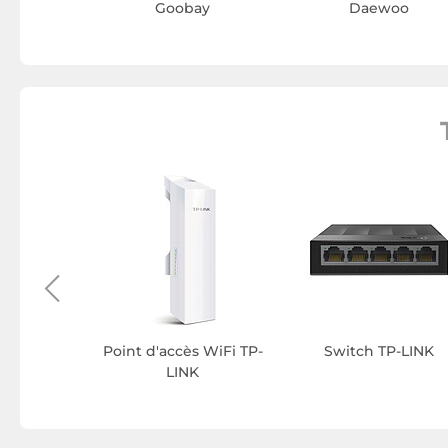
Goobay
Daewoo
r TP-LINK
Point d'accès WiFi TP-
Switch TP-LINK
LINK