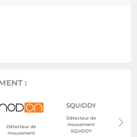
MENT :
SQUIDDY
HOMEM
Détecteur de
Déte
mouvement
mou
Détecteur de
SQUIDDY
Home
mouvement