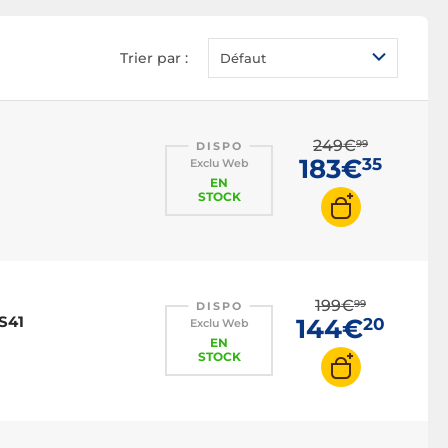
Trier par :
Défaut
249€
99
DISPO
183€
35
Exclu Web
EN
STOCK
199€
99
DISPO
 S41
144€
20
Exclu Web
EN
STOCK