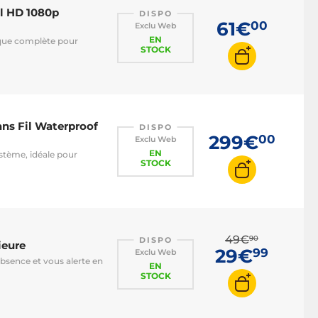
ll HD 1080p
DISPO
61€
00
Exclu Web
EN
ique complète pour
STOCK
ns Fil Waterproof
DISPO
299€
00
Exclu Web
EN
système, idéale pour
STOCK
49€
90
DISPO
ieure
29€
99
Exclu Web
absence et vous alerte en
EN
STOCK