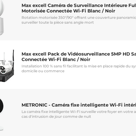
Max excell Caméra de Surveillance Intérieure Fu
Motorisée Connectée Wi-Fi Blanc / Noir
Rotation motorisée 350°/90° offrant une couverture panoram
surveiller toute la pièce sans angle mort
Max excell Pack de Vidéosurveillance 5MP HD Sa
Connectée Wi-Fi Blanc / Noir
Installation 100 % sans fil facilitant la mise en place rapide du 
domicile ou commerce
METRONIC - Caméra fixe intelligente Wi-Fi intér
La caméra fixe intelligente Wi-Fi surveille votre foyer en votre 
cas d'intrusion de jour comme de nuit