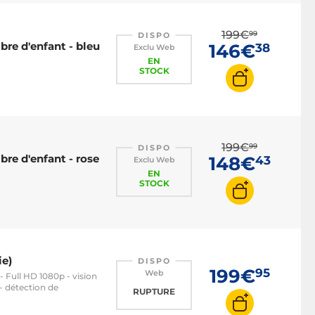
199€
99
DISPO
re d'enfant - bleu
146€
38
Exclu Web
EN
STOCK
199€
99
DISPO
re d'enfant - rose
148€
43
Exclu Web
EN
STOCK
ie)
DISPO
199€
95
Web
 - Full HD 1080p - vision
- détection de
RUPTURE