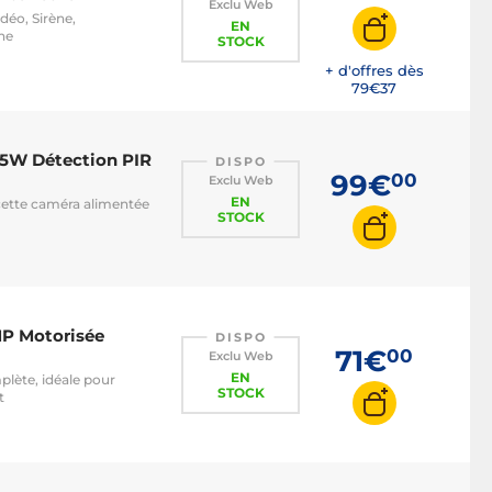
Exclu Web
déo, Sirène,
EN
ne
STOCK
+ d'offres dès
79€
37
1.5W Détection PIR
DISPO
99€
00
Exclu Web
EN
 cette caméra alimentée
STOCK
MP Motorisée
DISPO
71€
00
Exclu Web
EN
lète, idéale pour
STOCK
t