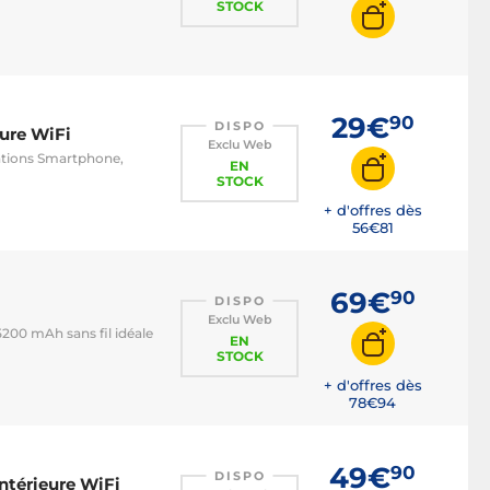
STOCK
29€
90
DISPO
eure WiFi
Exclu Web
ations Smartphone,
EN
STOCK
+ d'offres dès
56€
81
69€
90
DISPO
Exclu Web
5200 mAh sans fil idéale
EN
STOCK
+ d'offres dès
78€
94
49€
90
DISPO
ntérieure WiFi