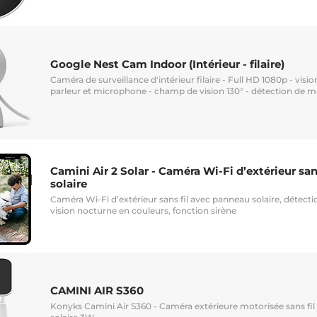
Google Nest Cam Indoor (Intérieur - filaire)
Caméra de surveillance d'intérieur filaire - Full HD 1080p - visi
parleur et microphone - champ de vision 130° - détection de
Camini Air 2 Solar - Caméra Wi-Fi d’extérieur sa
solaire
Caméra Wi-Fi d’extérieur sans fil avec panneau solaire, détec
vision nocturne en couleurs, fonction sirène
CAMINI AIR S360
Konyks Camini Air S360 - Caméra extérieure motorisée sans fi