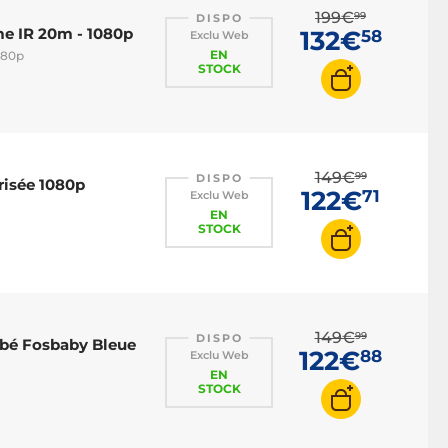
199€
99
DISPO
e IR 20m - 1080p
132€
58
Exclu Web
EN
080p
STOCK
149€
99
DISPO
risée 1080p
122€
71
Exclu Web
EN
STOCK
149€
99
DISPO
ébé Fosbaby Bleue
122€
88
Exclu Web
EN
STOCK