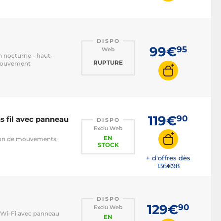
DISPO
99€
95
Web
on nocturne - haut-
RUPTURE
 mouvement
119€
90
ns fil avec panneau
DISPO
Exclu Web
EN
tion de mouvements,
STOCK
+ d'offres dès
136€
98
DISPO
129€
90
Exclu Web
l Wi-Fi avec panneau
EN