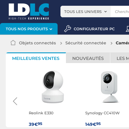
TOUS LES UNIVERS
CONFIGURATEUR PC
TOUS NOS PRODUITS
Objets connectés
Sécurité connectée
Camér
MEILLEURES VENTES
NOUVEAUTÉS
LES 
 de 2
Reolink E330
Synology CC410W
rveillance
ures
95
95
39€
149€
imentation