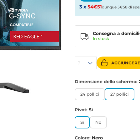
3 x
54€51
dunque 5€58 di spe
Consegna a domicili
In stock
1
AGGIUNGERE
Dimensione dello schermo:
24 pollici
27 pollici
Pivot:
Sì
Sì
No
Colore:
Nero