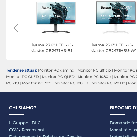
 - G-
iiyama 23.8" LED - G-
iiyama 23.8" LED - G-
4HSU-B1
Master GB2471HS-B1
Master GB2471HSU-W1
Red Eagle
Red Eagle
Tendenze attuali:
Monitor PC gaming
|
Monitor PC ufficio
|
Monitor PC 
Monitor PC OLED
|
Monitor PC QLED
|
Monitor PC 1080p
|
Monitor PC
PC 21:9
|
Monitor PC 32:9
|
Monitor PC 100 Hz
|
Monitor PC 120 Hz
|
Moni
CHI SIAMO?
BISOGNO D
Il Gruppo LDLC
Domande fre
CGV
/
Recensioni
Modalità di 
Dati personali
e
Politica dei Cookies
Metodi di p