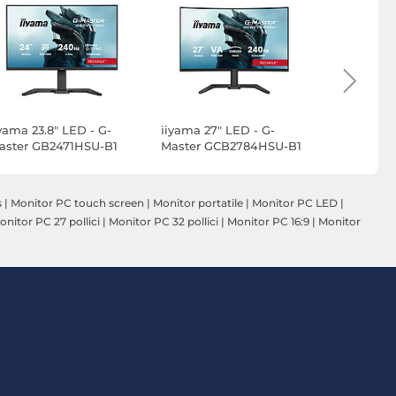
iyama 23.8" LED - G-
iiyama 27" LED - G-
iiyama 27"
aster GB2471HSU-B1
Master GCB2784HSU-B1
Master G2
ed Eagle
Red Eagle
Eagle
s
|
Monitor PC touch screen
|
Monitor portatile
|
Monitor PC LED
|
onitor PC 27 pollici
|
Monitor PC 32 pollici
|
Monitor PC 16:9
|
Monitor