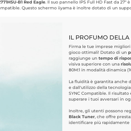
2771HSU-B1 Red Eagle
. Il suo pannello IPS Full HD Fast da 27" 
ompatible. Questo schermo iiyama è inoltre dotato di un supp
IL PROFUMO DELLA 
Firma le tue imprese migliori
gioco ottimali! Dotato di un
p
raggiunge un
tempo di rispos
visiva superiore con una
riso
80M:1 in modalità dinamica (10
La fluidità è garantita anche
e dall'utilizzo della tecnologi
SYNC Compatible. Il risultato
superare i tuoi avversari in 
Inoltre, gli utenti possono rego
Black Tuner
, che offre prest
identificare più rapidamente 