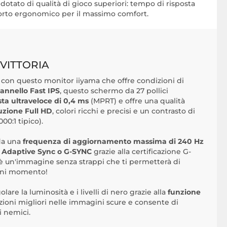
è dotato di qualità di gioco superiori: tempo di risposta
orto ergonomico per il massimo comfort.
VITTORIA
 con questo monitor iiyama che offre condizioni di
annello Fast IPS
, questo schermo da 27 pollici
ta ultraveloce di 0,4 ms
(MPRT) e offre una qualità
luzione Full HD
, colori ricchi e precisi e un contrasto di
00:1 tipico).
 da una
frequenza di aggiornamento massima di 240 Hz
a
Adaptive Sync o G-SYNC
grazie alla certificazione G-
 è un'immagine senza strappi che ti permetterà di
ogni momento!
lare la luminosità e i livelli di nero grazie alla
funzione
azioni migliori nelle immagini scure e consente di
i nemici.