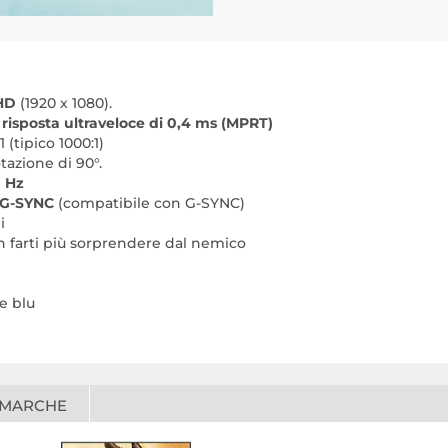
 HD
(1920 x 1080).
risposta ultraveloce di 0,4 ms (MPRT)
 (tipico 1000:1)
tazione di 90°.
 Hz
 G-SYNC
(compatibile con G-SYNC)
i
n farti più sorprendere dal nemico
ce blu
 MARCHE