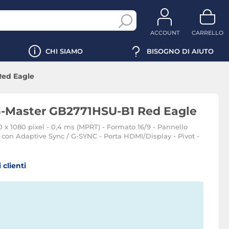
ACCOUNT
CARRELLO
CHI SIAMO
BISOGNO DI AIUTO
Red Eagle
 G-Master GB2771HSU-B1 Red Eagle
 x 1080 pixel - 0,4 ms (MPRT) - Formato 16/9 - Pannello
 con Adaptive Sync / G-SYNC - Porta HDMI/Display - Pivot -
 clienti