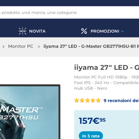
NOVITA
PROMOZIONI
Monitor PC
iiyama 27" LED - G-Master GB2771HSU-B1 
iiyama 27" LED -
Monitor PC Full HD 1080p - 1920
Fast IPS - 240 Hz - Compatibile
Hub USB - Nero
9 recensioni dei
157€
95
In 3 rate