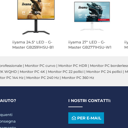
iiyama 24.5" LED - G-
iiyama 27" LED - G-
i
Master GB2591HSU-B1
Master GB2771HSU-W1
M
Gold Phoenix
Red Eagle
R
professionale
|
Monitor PC curvo
|
Monitor PC HDR
|
Monitor PC borderles
 2K WQHD
|
Monitor PC 4K
|
Monitor PC 22 pollici
|
Monitor PC 24 pollici
|
M
tor PC 144 Hz
|
Monitor PC 240 Hz
|
Monitor PC 360 Hz
'AIUTO?
I NOSTRI CONTATTI:
quenti
PER E-MAIL
consegna
agamento