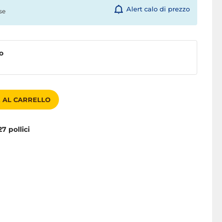
Alert calo di prezzo
se
o
 AL CARRELLO
27 pollici