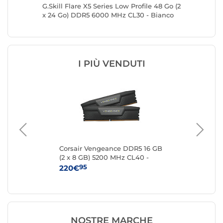
Go (2 x
G.Skill Flare X5 Series Low Profile 48 Go (2
G.Skill 
ro
x 24 Go) DDR5 6000 MHz CL30 - Bianco
DDR5 60
I PIÙ VENDUTI
DR5
Corsair Vengeance DDR5 16 GB
Kin
(2 x 8 GB) 5200 MHz CL40 -
8 
Nero
95
220€
24
NOSTRE MARCHE