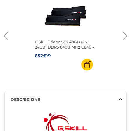
G.Skill Trident Z5 48GB (2 x
24GB) DDR5 8400 MHz CL40 -
Nero
95
652€
DESCRIZIONE