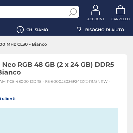
ACCOUNT
CARRELLO
CHI SIAMO
BISOGNO DI AIUTO
000 MHz CL30 - Bianco
5 Neo RGB 48 GB (2 x 24 GB) DDR5
Bianco
di RAM PC5-48000 DDR5 - F5-6000J3036F24GX2-RM5NRW -
 clienti