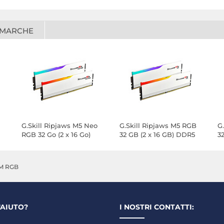
 MARCHE
G.Skill Ripjaws M5 Neo
G.Skill Ripjaws M5 RGB
G
RGB 32 Go (2 x 16 Go)
32 GB (2 x 16 GB) DDR5
3
-
DDR5 6000 MHz CL36 -
6000 MHz CL36 - Bianco
6
Bianco
M RGB
'AIUTO?
I NOSTRI CONTATTI: