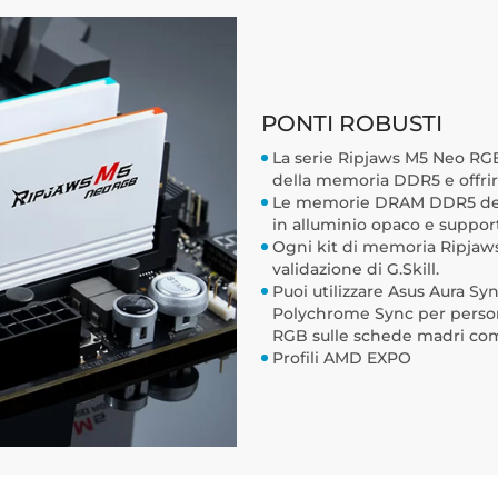
PONTI ROBUSTI
La serie Ripjaws M5 Neo RGB 
della memoria DDR5 e offrire
Le memorie DRAM DDR5 della
in alluminio opaco e suppor
Ogni kit di memoria Ripjaws
validazione di G.Skill.
Puoi utilizzare Asus Aura S
Polychrome Sync per personal
RGB sulle schede madri comp
Profili AMD EXPO