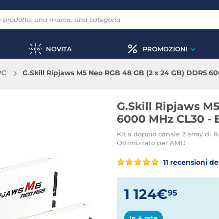
NOVITA
PROMOZIONI
PC
G.Skill Ripjaws M5 Neo RGB 48 GB (2 x 24 GB) DDR5 6
G.Skill Ripjaws M
6000 MHz CL30 - 
Kit a doppio canale 2 array 
Ottimizzato per AMD
11 recensioni dei
1 124€
95
In 4 rate