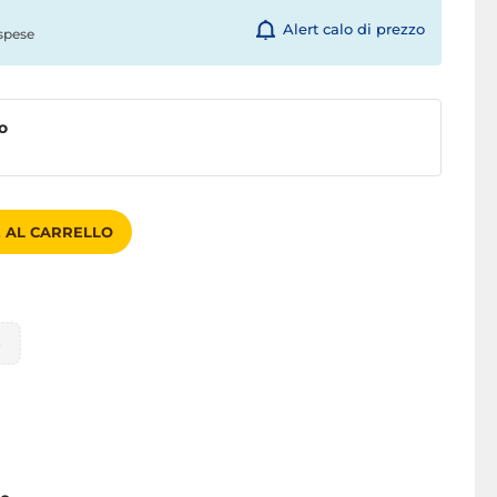
Alert calo di prezzo
spese
o
 AL CARRELLO
B