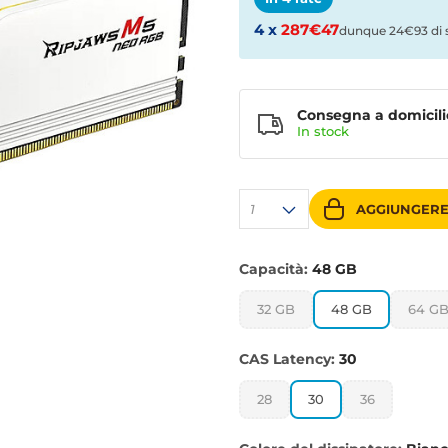
4 x
287€47
dunque 24€93 di 
Consegna a domicili
In stock
1
AGGIUNGERE
Capacità:
48 GB
32 GB
48 GB
64 G
CAS Latency:
30
28
30
36