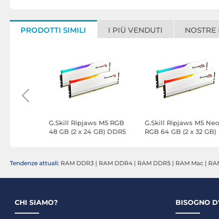
PRODOTTI SIMILI
I PIÙ VENDUTI
NOSTRE
Y Beast
G.Skill Ripjaws M5 RGB
G.Skill Ripjaws M5 Neo
 16GB)
48 GB (2 x 24 GB) DDR5
RGB 64 GB (2 x 32 GB)
z CL30 -
6000 MHz CL30 - Bianco
DDR5 6000 MHz CL36 
Bianco
Tendenze attuali:
RAM DDR3
|
RAM DDR4
|
RAM DDR5
|
RAM Mac
|
RA
CHI SIAMO?
BISOGNO D